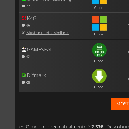
72
Global
K4G
46
Mostrar ofertas similares
Global
GAMESEAL
42
Global
Difmark
80
Global
MOST
(*) O melhor preço atualmente é
2.37€
.. Descobri