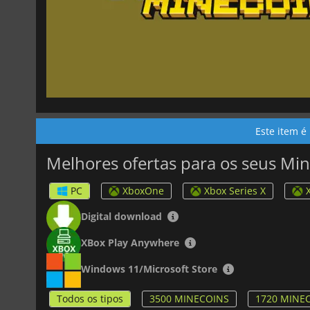
Este item é
Melhores ofertas para os seus Mi
PC
XboxOne
Xbox Series X
Digital download
XBox Play Anywhere
Windows 11/Microsoft Store
Todos os tipos
3500 MINECOINS
1720 MINE