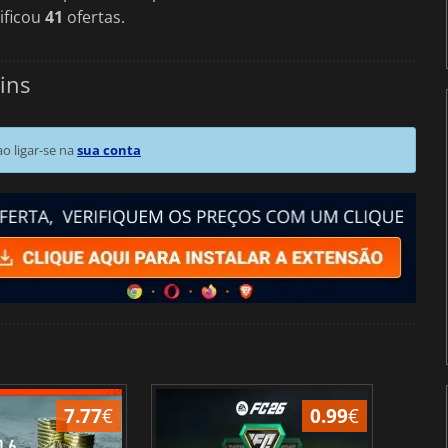
ificou
41
ofertas.
ins
 ligar-se na
sua conta
7.77
€
0.99
€