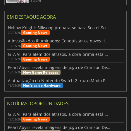
Steam
EM DESTAQUE AGORA
Hollow Knight: Silksong prepara-se para Sea of Sorrow com um patch
Gaming News
20/03/26
A Invasão dos Illuminados: Conquistar os novos Helldivers 2 Atualização!
Gaming News
19/03/26
GTA VI: Para além dos atrasos, a obra-prima está quase a chegar
Gaming News
18/03/26
Pearl Abyss revela imagens de jogo de Crimson Desert para a PS5
New Game Releases
18/03/26
A atualização da Nintendo Switch 2 traz o Modo Portátil aos jogos mais antigos da Switch
Notícias de Hardware
18/03/26
NOTÍCIAS, OPORTUNIDADES
GTA VI: Para além dos atrasos, a obra-prima está quase a chegar
Gaming News
18/03/26
Pearl Abyss revela imagens de jogo de Crimson Desert para a PS5