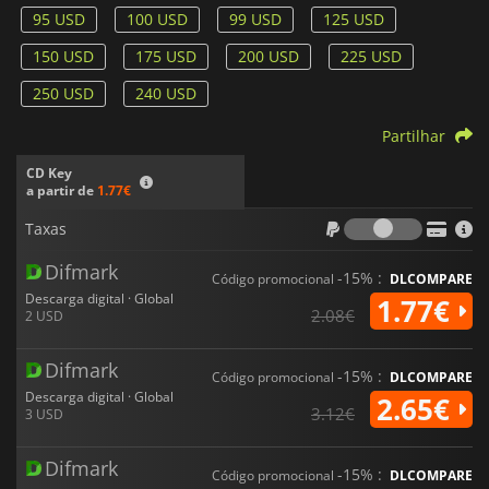
95 USD
100 USD
99 USD
125 USD
150 USD
175 USD
200 USD
225 USD
250 USD
240 USD
Partilhar
CD Key
a partir de
1.77€
Taxas
Taxas
Difmark
-15% :
Código promocional
DLCOMPARE
Descarga digital · Global
1.77€
2.08€
2 USD
Difmark
-15% :
Código promocional
DLCOMPARE
Descarga digital · Global
2.65€
3.12€
3 USD
Difmark
-15% :
Código promocional
DLCOMPARE