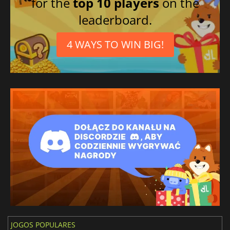
for the
top 10 players
on the
leaderboard.
4 WAYS TO WIN BIG!
JOGOS POPULARES