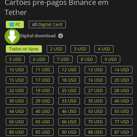
Cartões pré-pagos Binance em
Tether
PC
Digital Card
Digital download
Todos os tipos
2 USD
3 USD
4 USD
5 USD
6 USD
7 USD
8 USD
9 USD
10 USD
11 USD
12 USD
13 USD
14 USD
15 USD
17 USD
18 USD
16 USD
20 USD
22 USD
19 USD
25 USD
27 USD
28 USD
30 USD
29 USD
33 USD
35 USD
40 USD
44 USD
45 USD
46 USD
50 USD
55 USD
60 USD
65 USD
66 USD
70 USD
77 USD
80 USD
85 USD
90 USD
88 USD
87 USD