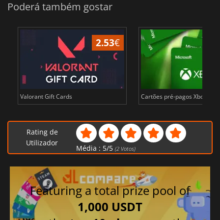
Poderá também gostar
2.53
€
Valorant Gift Cards
Cartões pré-pagos Xbox Live 
Rating de
Utilizador
Média :
5
/
5
(
2
Votos)
Featuring a total prize pool of
1,000 USDT