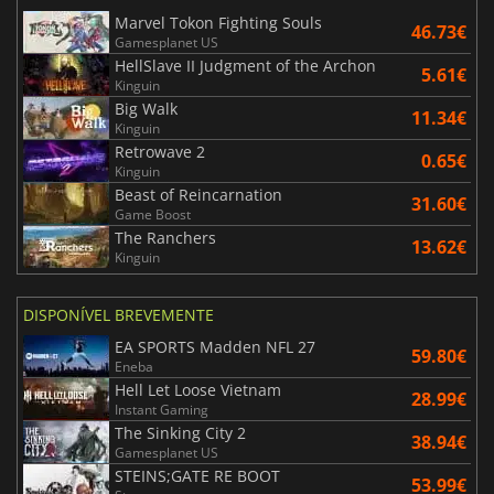
Marvel Tokon Fighting Souls
46.73€
Gamesplanet US
HellSlave II Judgment of the Archon
5.61€
Kinguin
Big Walk
11.34€
Kinguin
Retrowave 2
0.65€
Kinguin
Beast of Reincarnation
31.60€
Game Boost
The Ranchers
13.62€
Kinguin
DISPONÍVEL BREVEMENTE
EA SPORTS Madden NFL 27
59.80€
Eneba
Hell Let Loose Vietnam
28.99€
Instant Gaming
The Sinking City 2
38.94€
Gamesplanet US
STEINS;GATE RE BOOT
53.99€