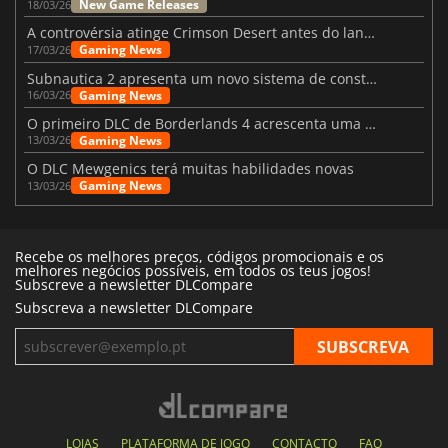
New Game Releases
18/03/26
A controvérsia atinge Crimson Desert antes do lançamento
Gaming News
17/03/26
Subnautica 2 apresenta um novo sistema de construção de bases
Gaming News
16/03/26
O primeiro DLC de Borderlands 4 acrescenta uma nova personagem e muito mais
Gaming News
13/03/26
O DLC Mewgenics terá muitas habilidades novas
Gaming News
13/03/26
Recebe os melhores preços, códigos promocionais e os
melhores negócios possíveis, em todos os teus jogos!
Subscreve a newsletter DLCompare
Subscreva a newsletter DLCompare
LOJAS
PLATAFORMA DE JOGO
CONTACTO
FAQ