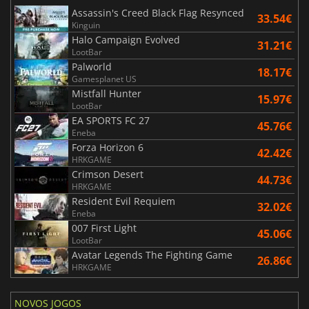
Assassin's Creed Black Flag Resynced
33.54€
Kinguin
Halo Campaign Evolved
31.21€
LootBar
Palworld
18.17€
Gamesplanet US
Mistfall Hunter
15.97€
LootBar
EA SPORTS FC 27
45.76€
Eneba
Forza Horizon 6
42.42€
HRKGAME
Crimson Desert
44.73€
HRKGAME
Resident Evil Requiem
32.02€
Eneba
007 First Light
45.06€
LootBar
Avatar Legends The Fighting Game
26.86€
HRKGAME
NOVOS JOGOS