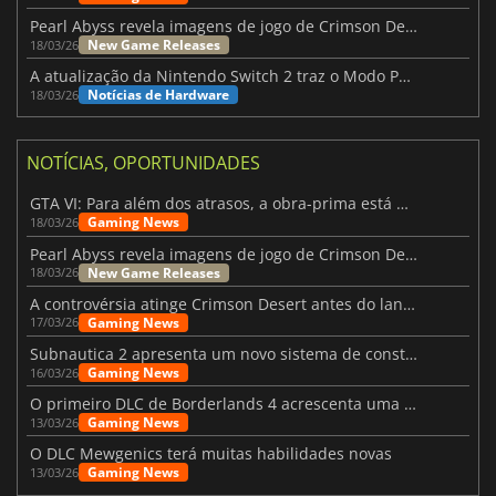
Pearl Abyss revela imagens de jogo de Crimson Desert para a PS5
New Game Releases
18/03/26
A atualização da Nintendo Switch 2 traz o Modo Portátil aos jogos mais antigos da Switch
Notícias de Hardware
18/03/26
NOTÍCIAS, OPORTUNIDADES
GTA VI: Para além dos atrasos, a obra-prima está quase a chegar
Gaming News
18/03/26
Pearl Abyss revela imagens de jogo de Crimson Desert para a PS5
New Game Releases
18/03/26
A controvérsia atinge Crimson Desert antes do lançamento
Gaming News
17/03/26
Subnautica 2 apresenta um novo sistema de construção de bases
Gaming News
16/03/26
O primeiro DLC de Borderlands 4 acrescenta uma nova personagem e muito mais
Gaming News
13/03/26
O DLC Mewgenics terá muitas habilidades novas
Gaming News
13/03/26