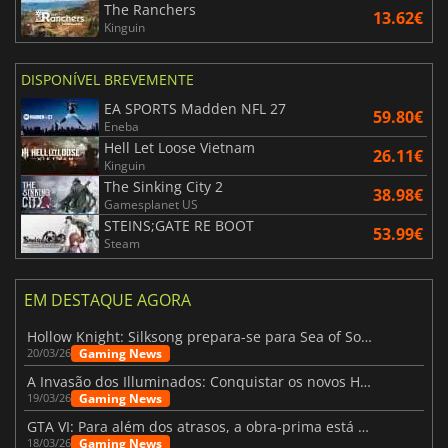
The Ranchers
13.62€
Kinguin
DISPONÍVEL BREVEMENTE
EA SPORTS Madden NFL 27
59.80€
Eneba
Hell Let Loose Vietnam
26.11€
Kinguin
The Sinking City 2
38.98€
Gamesplanet US
STEINS;GATE RE BOOT
53.99€
Steam
EM DESTAQUE AGORA
Hollow Knight: Silksong prepara-se para Sea of Sorrow com um patch
Gaming News
20/03/26
A Invasão dos Illuminados: Conquistar os novos Helldivers 2 Atualização!
Gaming News
19/03/26
GTA VI: Para além dos atrasos, a obra-prima está quase a chegar
Gaming News
18/03/26