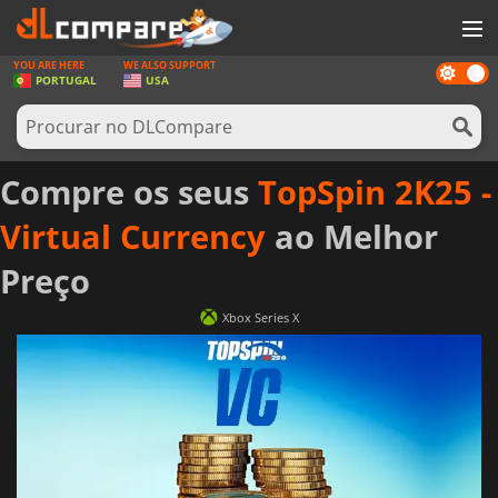
YOU ARE HERE
WE ALSO SUPPORT
Dark
JOGOS
PORTUGAL
USA
mode
GAME CARDS
SOFTWARE
Compre os seus
TopSpin 2K25 -
REWARDS
Virtual Currency
ao Melhor
HARDWARE
Preço
NOTÍCIAS
Xbox Series X
ENTRAR OU REGISTAR