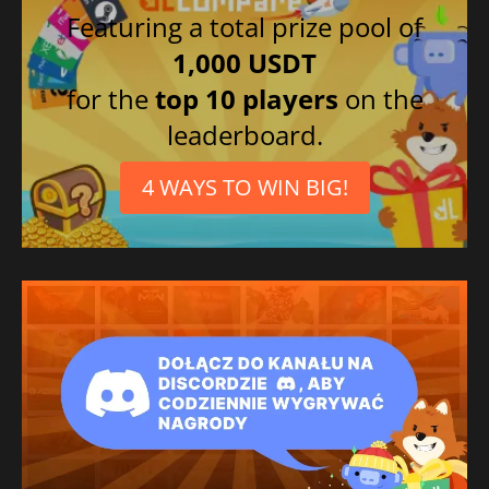
Featuring a total prize pool of
1,000 USDT
for the
top 10 players
on the
leaderboard.
4 WAYS TO WIN BIG!