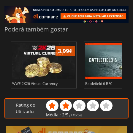
Poderá também gostar
3.99
€
WWE 2K26 Virtual Currency
Battlefield 6 BFC
Rating de
Utilizador
Média :
2
/
5
(
1
Votos)