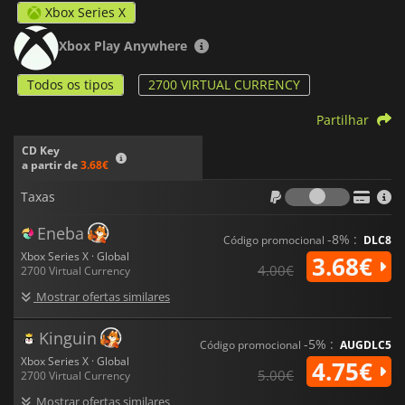
Xbox Series X
Xbox Play Anywhere
Todos os tipos
2700 VIRTUAL CURRENCY
Partilhar
CD Key
a partir de
3.68€
Taxas
Taxas
Eneba
-8% :
Código promocional
DLC8
Xbox Series X · Global
3.68€
4.00€
2700 Virtual Currency
Mostrar ofertas similares
Kinguin
-5% :
Código promocional
AUGDLC5
Xbox Series X · Global
4.75€
5.00€
2700 Virtual Currency
Mostrar ofertas similares