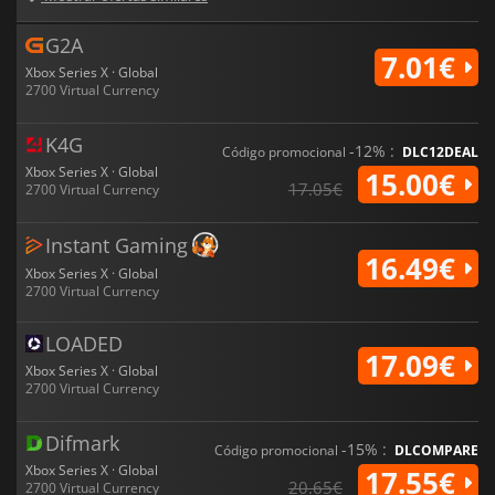
G2A
7.01€
Xbox Series X · Global
2700 Virtual Currency
K4G
-12% :
Código promocional
DLC12DEAL
Xbox Series X · Global
15.00€
17.05€
2700 Virtual Currency
Instant Gaming
16.49€
Xbox Series X · Global
2700 Virtual Currency
LOADED
17.09€
Xbox Series X · Global
2700 Virtual Currency
Difmark
-15% :
Código promocional
DLCOMPARE
Xbox Series X · Global
17.55€
20.65€
2700 Virtual Currency