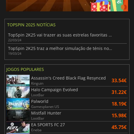
TOPSPIN 2025 NOTÍCIAS
TopSpin 2K25 vai trazer as suas estrelas favoritas para o campo
22/03/24
TopSpin 2K25 traz a melhor simulação de ténis no próximo mês
19/03/24
JOGOS POPULARES
Assassin's Creed Black Flag Resynced
33.54€
Kinguin
Halo Campaign Evolved
31.22€
LootBar
Palworld
18.19€
Gamesplanet US
Mistfall Hunter
15.98€
LootBar
EA SPORTS FC 27
45.75€
Eneba