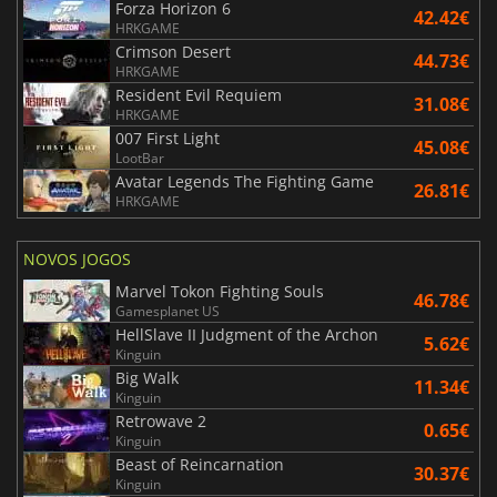
Forza Horizon 6
42.42€
HRKGAME
Crimson Desert
44.73€
HRKGAME
Resident Evil Requiem
31.08€
HRKGAME
007 First Light
45.08€
LootBar
Avatar Legends The Fighting Game
26.81€
HRKGAME
NOVOS JOGOS
Marvel Tokon Fighting Souls
46.78€
Gamesplanet US
HellSlave II Judgment of the Archon
5.62€
Kinguin
Big Walk
11.34€
Kinguin
Retrowave 2
0.65€
Kinguin
Beast of Reincarnation
30.37€
Kinguin