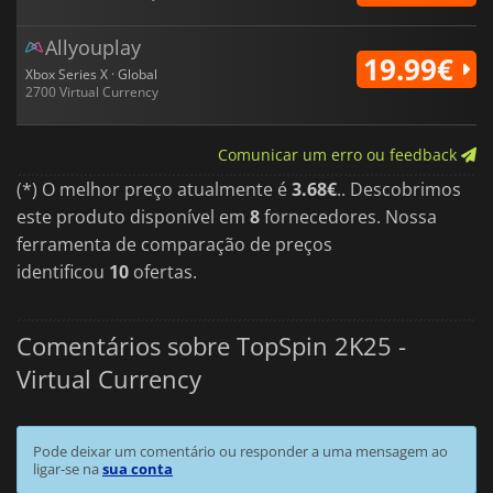
Allyouplay
19.99€
Xbox Series X · Global
2700 Virtual Currency
Comunicar um erro ou feedback
(*) O melhor preço atualmente é
3.68€
.. Descobrimos
este produto disponível em
8
fornecedores. Nossa
ferramenta de comparação de preços
identificou
10
ofertas.
Comentários sobre TopSpin 2K25 -
Virtual Currency
Pode deixar um comentário ou responder a uma mensagem ao
ligar-se na
sua conta