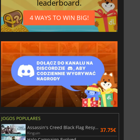
leaderboard.
4 WAYS TO WIN BIG!
3.65
€
7.44
€
JOGOS POPULARES
Assassin's Creed Black Flag Resynced
6 Virtual Currency
Madden NFL 26 Points
37.75€
Kinguin
Halo Campaign Evolved