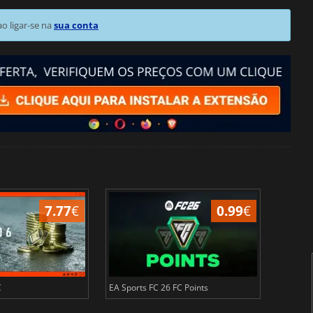
 ligar-se na
sua conta
7.77
€
0.99
€
C
EA Sports FC 26 FC Points
NBA 2K2