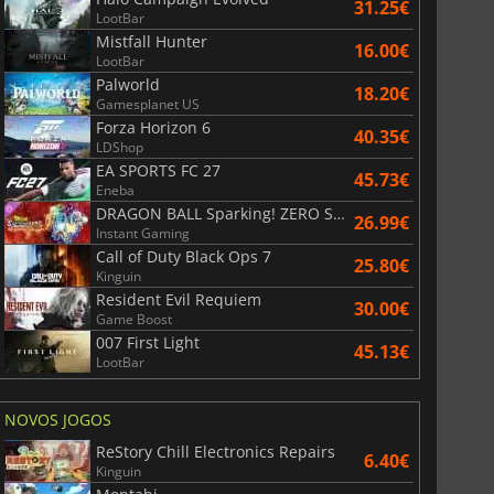
31.25€
LootBar
Mistfall Hunter
16.00€
LootBar
Palworld
18.20€
Gamesplanet US
Forza Horizon 6
40.35€
LDShop
EA SPORTS FC 27
45.73€
Eneba
DRAGON BALL Sparking! ZERO Super Limit Breaking NEO
26.99€
Instant Gaming
Call of Duty Black Ops 7
25.80€
Kinguin
Resident Evil Requiem
30.00€
Game Boost
007 First Light
45.13€
LootBar
NOVOS JOGOS
ReStory Chill Electronics Repairs
6.40€
Kinguin