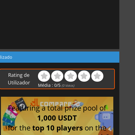
lizado
Rating de
Utilizador
Média :
0
/
5
(
0
Votos)
Featuring a total prize pool of
1,000 USDT
for the
top 10 players
on the