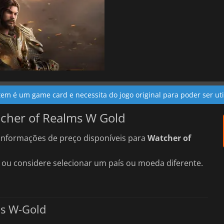
item é um game card e necessita do jogo original para poder ser uti
tcher of Realms W Gold
nformações de preço disponíveis para
Watcher of
 ou considere selecionar um país ou moeda diferente.
ms W-Gold