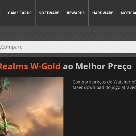
S
GAME CARDS
SOFTWARE
REWARDS
HARDWARE
NOTÍCI
Realms W-Gold
ao Melhor Preço
Compare preços de Watcher of 
fazer download do jogo através 