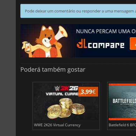
Pode deixar um comentário ou responder a uma mensagem ao
Poderá também gostar
3.99
€
3.99
€
ency
WWE 2K26 Virtual Currency
Battlefield 6 BF