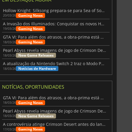
Hollow Knight: Silksong prepara-se para Sea of Sorrow com um patch
Gaming News
20/03/26
A Invasão dos Illuminados: Conquistar os novos Helldivers 2 Atualização!
Gaming News
19/03/26
GTA VI: Para além dos atrasos, a obra-prima está quase a chegar
Gaming News
18/03/26
Pearl Abyss revela imagens de jogo de Crimson Desert para a PS5
New Game Releases
18/03/26
A atualização da Nintendo Switch 2 traz o Modo Portátil aos jogos mais antigos da Switch
Notícias de Hardware
18/03/26
NOTÍCIAS, OPORTUNIDADES
GTA VI: Para além dos atrasos, a obra-prima está quase a chegar
Gaming News
18/03/26
Pearl Abyss revela imagens de jogo de Crimson Desert para a PS5
New Game Releases
18/03/26
A controvérsia atinge Crimson Desert antes do lançamento
Gaming News
17/03/26