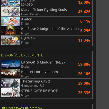
Montabi
12.09€
LOADED
Marvel Tokon Fighting Souls
45.42€
Game Boost
Akatori
6.11€
Kinguin
HellSlave 2 Judgment of the Archon
5.29€
Kinguin
Big Walk
11.34€
Kinguin
DISPONÍVEL BREVEMENTE
EA SPORTS Madden NFL 27
59.80€
Eneba
Hell Let Loose Vietnam
26.10€
Kinguin
The Sinking City 2
39.00€
Gamesplanet US
STEINS;GATE RE BOOT
25.33€
Kinguin
EM DESTAQUE AGORA