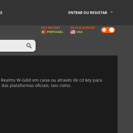
AS
ENTRAR OU REGISTAR
YOU ARE HERE
WE ALSO SUPPORT
Dark
PORTUGAL
USA
mode
Realms W-Gold em caixa ou através de cd key para
das plataformas oficiais, tais como .