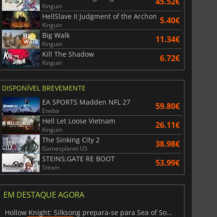
45.52€
Kinguin
HellSlave II Judgment of the Archon
5.40€
Kinguin
Big Walk
11.34€
Kinguin
Kill The Shadow
6.72€
Kinguin
DISPONÍVEL BREVEMENTE
EA SPORTS Madden NFL 27
59.80€
Eneba
Hell Let Loose Vietnam
26.11€
Kinguin
The Sinking City 2
38.98€
Gamesplanet US
STEINS;GATE RE BOOT
53.99€
Steam
EM DESTAQUE AGORA
Hollow Knight: Silksong prepara-se para Sea of Sorrow com um patch