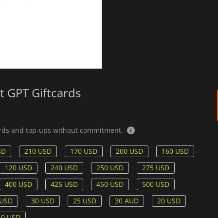
t GPT Giftcards
cards and top-ups without commitment.
SD
210 USD
170 USD
200 USD
160 USD
120 USD
240 USD
250 USD
275 USD
400 USD
425 USD
450 USD
500 USD
 USD
30 USD
25 USD
30 AUD
20 USD
10 USD