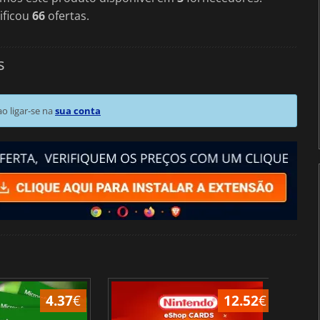
ificou
66
ofertas.
s
 ligar-se na
sua conta
4.37
€
12.52
€