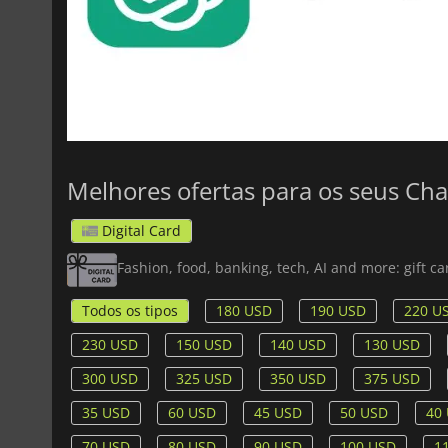
Melhores ofertas para os seus Cha
Digital Card
Fashion, food, banking, tech, AI and more: gift 
Todos os tipos
180 USD
190 USD
220 U
230 USD
150 USD
140 USD
130 USD
300 USD
325 USD
350 USD
375 USD
35 USD
60 USD
45 USD
50 USD
40
70 USD
80 USD
90 USD
100 USD
1