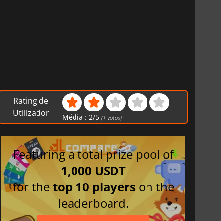
Rating de
Utilizador
Média :
2
/
5
(
1
Votos)
Featuring a total prize pool of
1,000 USDT
for the
top 10 players
on the
leaderboard.