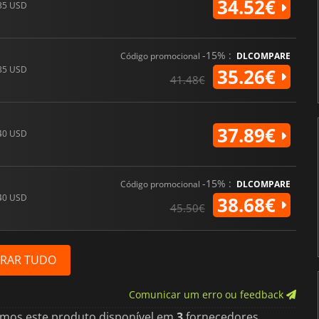
34.52€
35 USD
-15% :
Código promocional
DLCOMPARE
35 USD
35.26€
41.48€
37.89€
40 USD
-15% :
Código promocional
DLCOMPARE
40 USD
38.68€
45.50€
RAR TUDO
Comunicar um erro ou feedback
imos este produto disponível em
3
fornecedores.