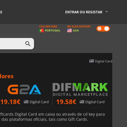
AS
ENTRAR OU REGISTAR
YOU ARE HERE
WE ALSO SUPPORT
Dark
PORTUGAL
USA
mode
Digital Card
dores
19.18
€
19.58
€
Digital Card
Digital Card
tcards Digital Card em caixa ou através de cd key para
das plataformas oficiais, tais como Gift Cards.