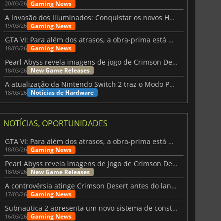
Gaming News
20/03/26
A Invasão dos Illuminados: Conquistar os novos Helldivers 2 Atualização!
Gaming News
19/03/26
GTA VI: Para além dos atrasos, a obra-prima está quase a chegar
Gaming News
18/03/26
Pearl Abyss revela imagens de jogo de Crimson Desert para a PS5
New Game Releases
18/03/26
A atualização da Nintendo Switch 2 traz o Modo Portátil aos jogos mais antigos da Switch
Notícias de Hardware
18/03/26
NOTÍCIAS, OPORTUNIDADES
GTA VI: Para além dos atrasos, a obra-prima está quase a chegar
Gaming News
18/03/26
Pearl Abyss revela imagens de jogo de Crimson Desert para a PS5
New Game Releases
18/03/26
A controvérsia atinge Crimson Desert antes do lançamento
Gaming News
17/03/26
1.18
€
0.94
€
Subnautica 2 apresenta um novo sistema de construção de bases
Gaming News
16/03/26