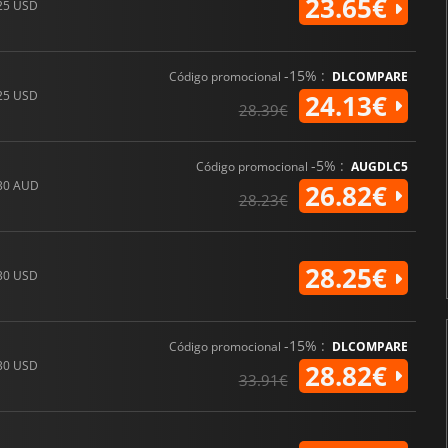
23.65€
25 USD
-15% :
Código promocional
DLCOMPARE
25 USD
24.13€
28.39€
-5% :
Código promocional
AUGDLC5
30 AUD
26.82€
28.23€
28.25€
30 USD
-15% :
Código promocional
DLCOMPARE
30 USD
28.82€
33.91€