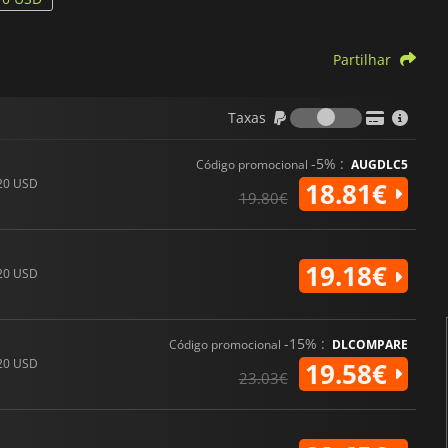
Partilhar
Taxas
Taxas
-5% :
Código promocional
AUGDLC5
20 USD
18.81€
19.80€
19.18€
20 USD
-15% :
Código promocional
DLCOMPARE
20 USD
19.58€
23.03€