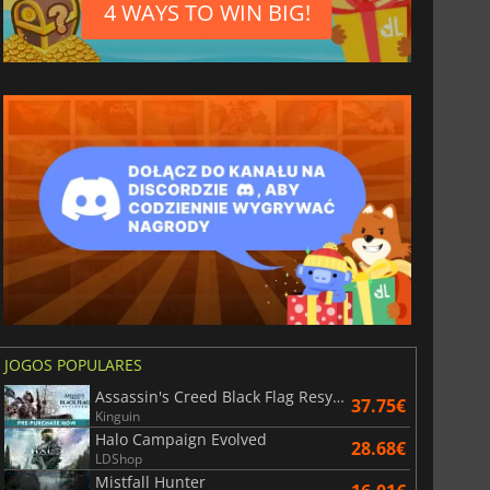
4 WAYS TO WIN BIG!
JOGOS POPULARES
Assassin's Creed Black Flag Resynced
37.75€
Kinguin
Halo Campaign Evolved
28.68€
LDShop
Mistfall Hunter