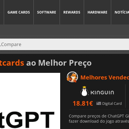
S
GAME CARDS
SOFTWARE
REWARDS
HARDWARE
NOTÍCI
tcards
ao Melhor Preço
Melhores Vende
18.81
€
Digital Card
Compare preços de ChatGPT Gif
fazer download do jogo através 