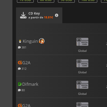
CD Key
a partir de
18.81€
Kinguin
381
Global
G2A
312
Global
Difmark
80
Global
G2A