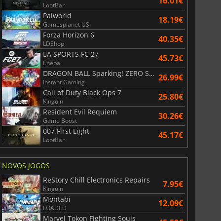
16.01€
LootBar
Palworld
18.19€
Gamesplanet US
Forza Horizon 6
40.35€
LDShop
EA SPORTS FC 27
45.73€
Eneba
DRAGON BALL Sparking! ZERO Super Limit Breaking NEO
26.99€
Instant Gaming
Call of Duty Black Ops 7
25.80€
Kinguin
Resident Evil Requiem
30.26€
Game Boost
007 First Light
45.17€
LootBar
NOVOS JOGOS
ReStory Chill Electronics Repairs
7.95€
Kinguin
Montabi
12.09€
LOADED
Marvel Tokon Fighting Souls