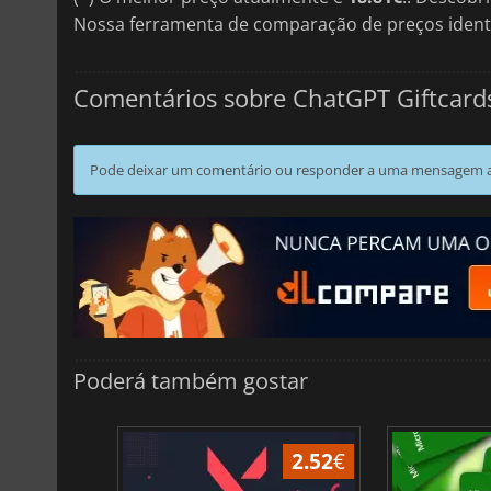
Nossa ferramenta de comparação de preços ident
Comentários sobre ChatGPT Giftcard
Pode deixar um comentário ou responder a uma mensagem ao
Poderá também gostar
1.96
€
2.52
€