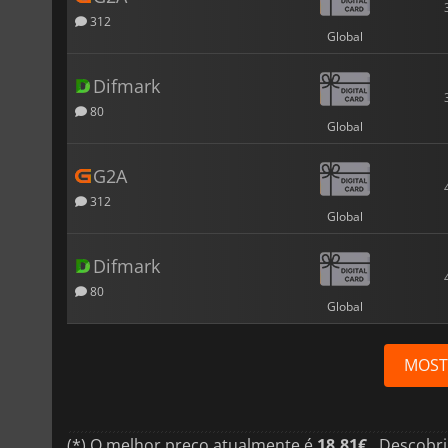
312
Global
Difmark
80
Global
G2A
312
Global
Difmark
80
Global
MOST
(*) O melhor preço atualmente é
18.81€
.. Descobr