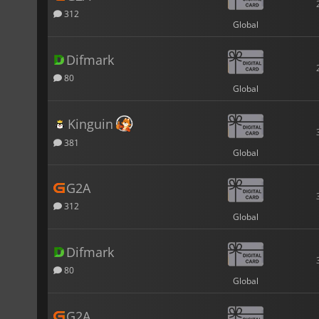
312
Global
Difmark
80
Global
Kinguin
381
Global
G2A
312
Global
Difmark
80
Global
G2A