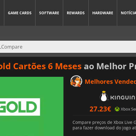
S
GAME CARDS
SOFTWARE
REWARDS
HARDWARE
NOTÍCI
old Cartões 6 Meses
ao Melhor P
Melhores Vende
27.23
€
Xbox Ser
Compare preços de Xbox Live G
para fazer download do jogo atr