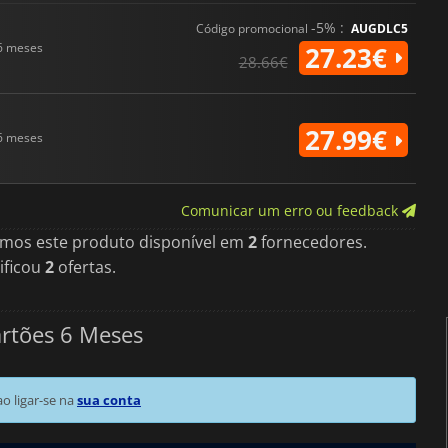
-5% :
Código promocional
AUGDLC5
6 meses
27.23€
28.66€
27.99€
6 meses
Comunicar um erro ou feedback
imos este produto disponível em
2
fornecedores.
ificou
2
ofertas.
artões 6 Meses
 ligar-se na
sua conta