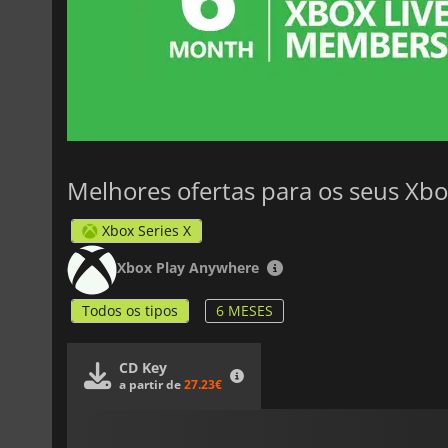
Melhores ofertas para os seus Xbo
Xbox Series X
Xbox Play Anywhere
Todos os tipos
6 MESES
CD Key
a partir de
27.23€