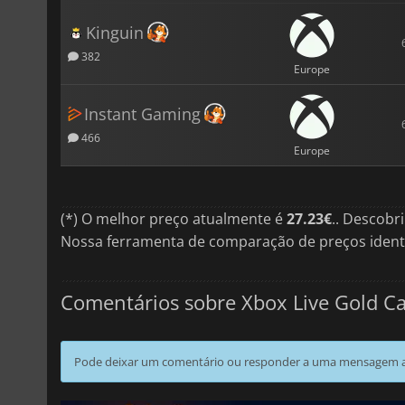
Kinguin
382
Europe
Instant Gaming
466
Europe
(*) O melhor preço atualmente é
27.23€
.. Descobr
Nossa ferramenta de comparação de preços ident
Comentários sobre Xbox Live Gold C
Pode deixar um comentário ou responder a uma mensagem ao