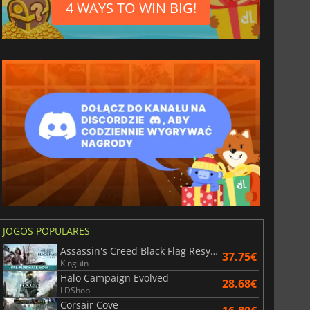
4 WAYS TO WIN BIG!
JOGOS POPULARES
Assassin's Creed Black Flag Resynced
37.75€
Kinguin
Halo Campaign Evolved
28.68€
LDShop
Corsair Cove