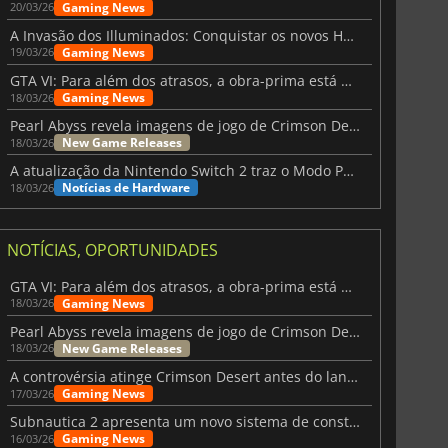
Gaming News
20/03/26
A Invasão dos Illuminados: Conquistar os novos Helldivers 2 Atualização!
Gaming News
19/03/26
GTA VI: Para além dos atrasos, a obra-prima está quase a chegar
Gaming News
18/03/26
Pearl Abyss revela imagens de jogo de Crimson Desert para a PS5
New Game Releases
18/03/26
A atualização da Nintendo Switch 2 traz o Modo Portátil aos jogos mais antigos da Switch
Notícias de Hardware
18/03/26
NOTÍCIAS, OPORTUNIDADES
GTA VI: Para além dos atrasos, a obra-prima está quase a chegar
Gaming News
18/03/26
Pearl Abyss revela imagens de jogo de Crimson Desert para a PS5
New Game Releases
18/03/26
A controvérsia atinge Crimson Desert antes do lançamento
Gaming News
17/03/26
Subnautica 2 apresenta um novo sistema de construção de bases
Gaming News
16/03/26