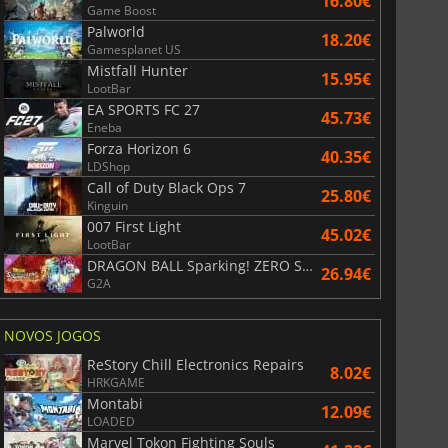
16.80€
Game Boost
Palworld
18.20€
Gamesplanet US
Mistfall Hunter
15.95€
LootBar
EA SPORTS FC 27
45.73€
Eneba
Forza Horizon 6
40.35€
LDShop
Call of Duty Black Ops 7
25.80€
Kinguin
3.95
€
1.49
€
007 First Light
45.02€
LootBar
DRAGON BALL Sparking! ZERO Super Limit Breaking NEO
26.94€
G2A
de assinatura de EA Play
Xbox Game Pass Premium
NOVOS JOGOS
ReStory Chill Electronics Repairs
8.02€
HRKGAME
Montabi
12.09€
LOADED
Marvel Tokon Fighting Souls