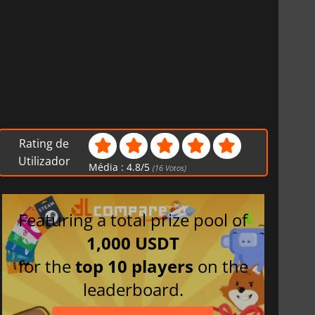
Rating de
Utilizador
Média :
4.8
/
5
(
16
Votos)
Featuring a total prize pool of
1,000 USDT
for the
top 10 players
on the
leaderboard.