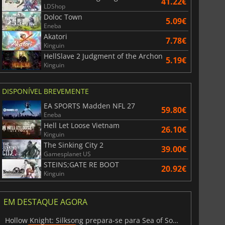
41.22€
LDShop
Doloc Town
5.09€
Eneba
Akatori
7.78€
Kinguin
HellSlave 2 Judgment of the Archon
5.19€
Kinguin
DISPONÍVEL BREVEMENTE
EA SPORTS Madden NFL 27
59.80€
Eneba
Hell Let Loose Vietnam
26.10€
Kinguin
The Sinking City 2
39.00€
Gamesplanet US
STEINS;GATE RE BOOT
20.92€
Kinguin
EM DESTAQUE AGORA
Hollow Knight: Silksong prepara-se para Sea of Sorrow com um patch