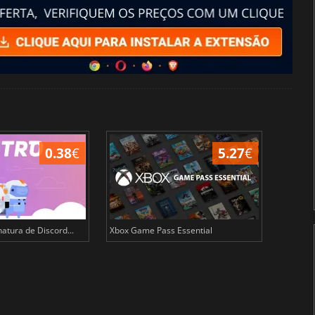
0.38
€
5.27
€
atura de Discord...
Xbox Game Pass Essential
Cartões 