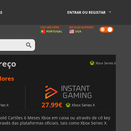
AS
ENTRAR OU REGISTAR
YOU ARE HERE
WE ALSO SUPPORT
Dark
PORTUGAL
USA
mode
reço
Xbox Series X
dores
27.99
€
ies X
Xbox Series X
old Cartões 6 Meses Xbox em caixa ou através de cd key
avés das plataformas oficiais, tais como Xbox Series X.