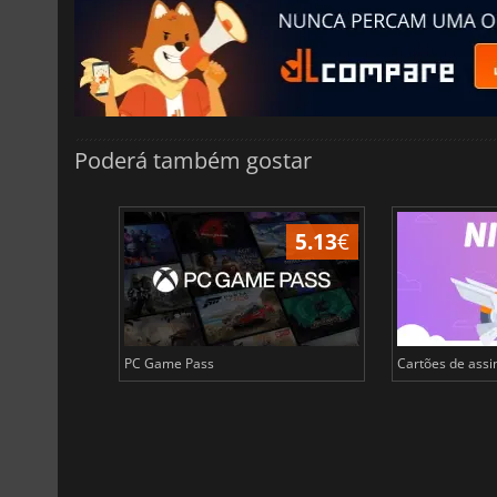
Poderá também gostar
55.15
€
5.13
€
PC Game Pass
Cartões de assin