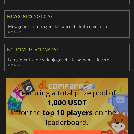
MEWGENICS NOTÍCIAS
Mewgenics: um roguelike tático distinto com a criação de gatos no seu centro
09/02/26
NOTÍCIAS RELACIONADAS
Lançamentos de videojogos desta semana - fevereiro de 2026 (Semana 7)
09/02/26
Featuring a total prize pool of
1,000 USDT
for the
top 10 players
on the
leaderboard.