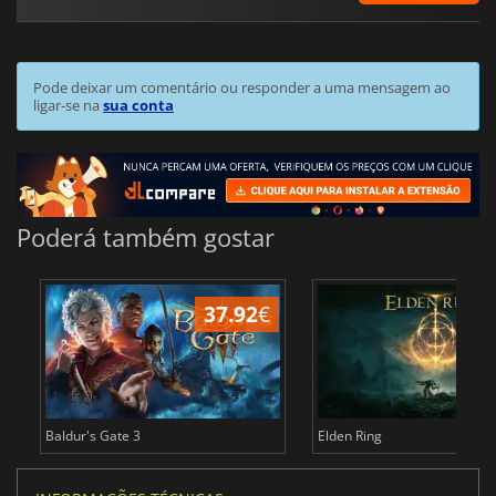
Pode deixar um comentário ou responder a uma mensagem ao
ligar-se na
sua conta
Poderá também gostar
37.92
€
4
Baldur's Gate 3
Elden Ring