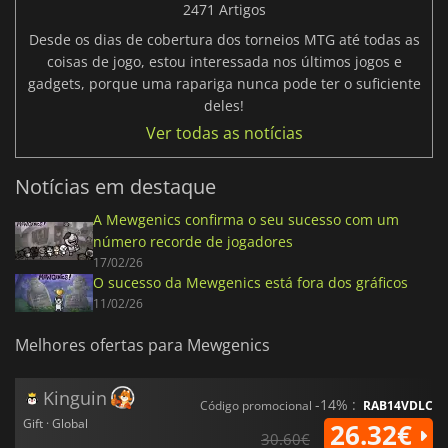
2471 Artigos
Desde os dias de cobertura dos torneios MTG até todas as
coisas de jogo, estou interessada nos últimos jogos e
gadgets, porque uma rapariga nunca pode ter o suficiente
deles!
Ver todas as notícias
Notícias em destaque
A Mewgenics confirma o seu sucesso com um
número recorde de jogadores
17/02/26
O sucesso da Mewgenics está fora dos gráficos
11/02/26
Melhores ofertas para Mewgenics
Kinguin
-14% :
Código promocional
RAB14VDLC
Gift · Global
26.32€
30.60€