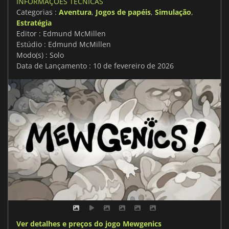
INFORMAÇÕES TÉCNICAS
Categorias :
Aventura
,
Jogos de papéis
,
Simulação
,
Estratégia
Editor : Edmund McMillen
Estúdio : Edmund McMillen
Modo(s) : Solo
Data de Lançamento : 10 de fevereiro de 2026
Ver detalhes e preços do jogo Mewgenics