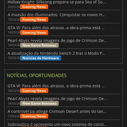
Hollow Knight: Silksong prepara-se para Sea of Sorrow com um patch
Gaming News
20/03/26
A Invasão dos Illuminados: Conquistar os novos Helldivers 2 Atualização!
Gaming News
19/03/26
GTA VI: Para além dos atrasos, a obra-prima está quase a chegar
Gaming News
18/03/26
Pearl Abyss revela imagens de jogo de Crimson Desert para a PS5
New Game Releases
18/03/26
A atualização da Nintendo Switch 2 traz o Modo Portátil aos jogos mais antigos da Switch
Notícias de Hardware
18/03/26
NOTÍCIAS, OPORTUNIDADES
GTA VI: Para além dos atrasos, a obra-prima está quase a chegar
Gaming News
18/03/26
Pearl Abyss revela imagens de jogo de Crimson Desert para a PS5
New Game Releases
18/03/26
A controvérsia atinge Crimson Desert antes do lançamento
Gaming News
17/03/26
Subnautica 2 apresenta um novo sistema de construção de bases