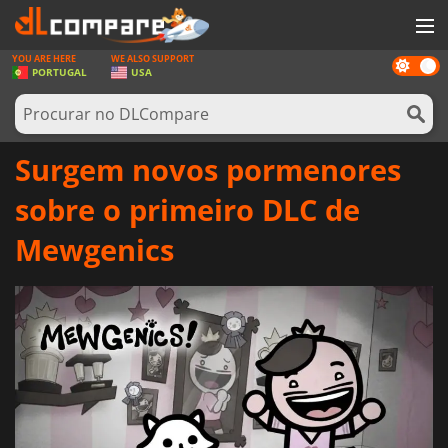
YOU ARE HERE
WE ALSO SUPPORT
Dark
JOGOS
PORTUGAL
USA
mode
GAME CARDS
SOFTWARE
Surgem novos pormenores
REWARDS
sobre o primeiro DLC de
HARDWARE
Mewgenics
NOTÍCIAS
ENTRAR OU REGISTAR