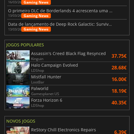
Gaming News
16/03/26
O primeiro DLC de Borderlands 4 acrescenta uma nova personagem e muito mais
Gaming News
13/03/26
Data de lançamento de Deep Rock Galactic: Survivor - The Heavy Duty Expansion
Gaming News
13/03/26
JOGOS POPULARES
Assassin's Creed Black Flag Resynced
37.75€
Kinguin
Halo Campaign Evolved
28.68€
LDShop
Mistfall Hunter
16.00€
LootBar
Palworld
18.19€
Gamesplanet US
Forza Horizon 6
40.35€
LDShop
NOVOS JOGOS
ReStory Chill Electronics Repairs
6.39€