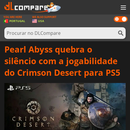
YOU ARE HERE
WE ALSO SUPPORT
Dark
JOGOS
PORTUGAL
USA
mode
GAME CARDS
SOFTWARE
Pearl Abyss quebra o
REWARDS
silêncio com a jogabilidade
HARDWARE
do Crimson Desert para PS5
NOTÍCIAS
ENTRAR OU REGISTAR