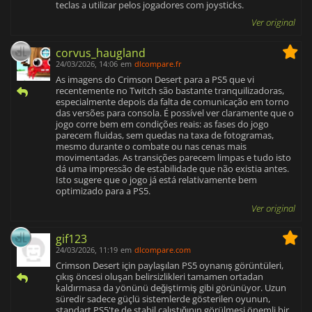
teclas a utilizar pelos jogadores com joysticks.
Ver original
corvus_haugland
24/03/2026, 14:06
em
dlcompare.fr
As imagens do Crimson Desert para a PS5 que vi
recentemente no Twitch são bastante tranquilizadoras,
especialmente depois da falta de comunicação em torno
das versões para consola. É possível ver claramente que o
jogo corre bem em condições reais: as fases do jogo
parecem fluidas, sem quedas na taxa de fotogramas,
mesmo durante o combate ou nas cenas mais
movimentadas. As transições parecem limpas e tudo isto
dá uma impressão de estabilidade que não existia antes.
Isto sugere que o jogo já está relativamente bem
optimizado para a PS5.
Ver original
gif123
24/03/2026, 11:19
em
dlcompare.com
Crimson Desert için paylaşılan PS5 oynanış görüntüleri,
çıkış öncesi oluşan belirsizlikleri tamamen ortadan
kaldırmasa da yönünü değiştirmiş gibi görünüyor. Uzun
süredir sadece güçlü sistemlerde gösterilen oyunun,
standart PS5'te de stabil çalıştığının görülmesi önemli bir