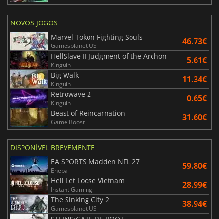
NOVOS JOGOS
Marvel Tokon Fighting Souls
46.73€
Gamesplanet US
HellSlave II Judgment of the Archon
5.61€
Kinguin
Big Walk
11.34€
Kinguin
Retrowave 2
0.65€
Kinguin
Beast of Reincarnation
31.60€
Game Boost
DISPONÍVEL BREVEMENTE
EA SPORTS Madden NFL 27
59.80€
Eneba
Hell Let Loose Vietnam
28.99€
Instant Gaming
The Sinking City 2
38.94€
Gamesplanet US
STEINS;GATE RE BOOT