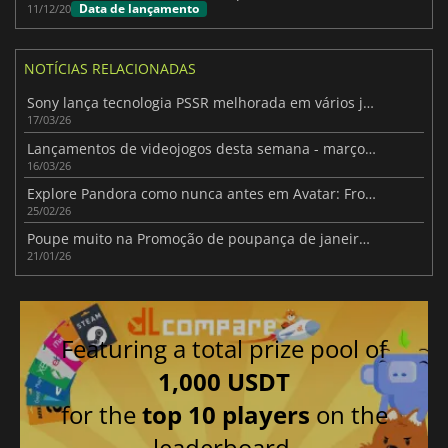
Data de lançamento
11/12/20
NOTÍCIAS RELACIONADAS
Sony lança tecnologia PSSR melhorada em vários jogos para a PlayStation 5 Pro
17/03/26
Lançamentos de videojogos desta semana - março de 2026 (Semana 12)
16/03/26
Explore Pandora como nunca antes em Avatar: Frontiers of Pandora
25/02/26
Poupe muito na Promoção de poupança de janeiro 2026 da Fanatical com ofertas até 96% de desconto
21/01/26
Featuring a total prize pool of
1,000 USDT
for the
top 10 players
on the
leaderboard.