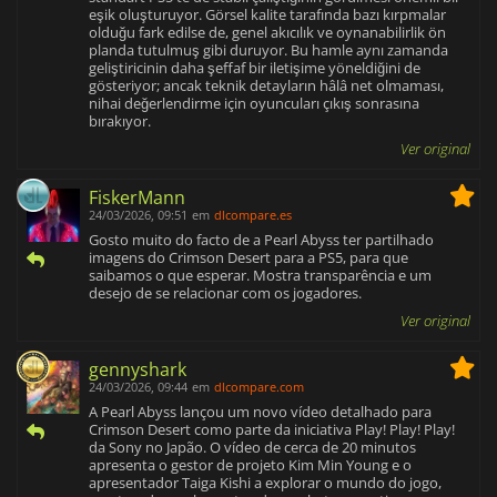
eşik oluşturuyor. Görsel kalite tarafında bazı kırpmalar
olduğu fark edilse de, genel akıcılık ve oynanabilirlik ön
planda tutulmuş gibi duruyor. Bu hamle aynı zamanda
geliştiricinin daha şeffaf bir iletişime yöneldiğini de
gösteriyor; ancak teknik detayların hâlâ net olmaması,
nihai değerlendirme için oyuncuları çıkış sonrasına
bırakıyor.
Ver original
FiskerMann
24/03/2026, 09:51
em
dlcompare.es
Gosto muito do facto de a Pearl Abyss ter partilhado
imagens do Crimson Desert para a PS5, para que
saibamos o que esperar. Mostra transparência e um
desejo de se relacionar com os jogadores.
Ver original
gennyshark
24/03/2026, 09:44
em
dlcompare.com
A Pearl Abyss lançou um novo vídeo detalhado para
Crimson Desert como parte da iniciativa Play! Play! Play!
da Sony no Japão. O vídeo de cerca de 20 minutos
apresenta o gestor de projeto Kim Min Young e o
apresentador Taiga Kishi a explorar o mundo do jogo,