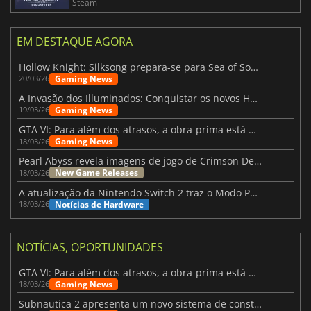
Steam
EM DESTAQUE AGORA
Hollow Knight: Silksong prepara-se para Sea of Sorrow com um patch
Gaming News
20/03/26
A Invasão dos Illuminados: Conquistar os novos Helldivers 2 Atualização!
Gaming News
19/03/26
GTA VI: Para além dos atrasos, a obra-prima está quase a chegar
Gaming News
18/03/26
Pearl Abyss revela imagens de jogo de Crimson Desert para a PS5
New Game Releases
18/03/26
A atualização da Nintendo Switch 2 traz o Modo Portátil aos jogos mais antigos da Switch
Notícias de Hardware
18/03/26
NOTÍCIAS, OPORTUNIDADES
GTA VI: Para além dos atrasos, a obra-prima está quase a chegar
Gaming News
18/03/26
Subnautica 2 apresenta um novo sistema de construção de bases