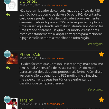
SlDiorite5
26/03/2026, 00:23
em
dlcompare.com
Não sou um jogador de consola, mas os gráficos da PS5
são tão bonitos como os da versão para PC. No entanto,
creio que a predefinição de qualidade é provavelmente
demasiado elevada para as PS5 de base, por isso opte por
uma versão equilibrada. Além disso, desativar o V-sync faz
uma grande diferença. De qualquer modo, os criadores
estão constantemente a lançar correcções para melhorar
o jogo e estão sempre a trabalhar na otimização.
Ver original
PhoenixAdi
25/03/2026, 21:11
em
dlcompare.es
O vídeo faz com que Crimson Desert pareça mais próximo
e mais real. A sensação de escala e a riqueza do mundo
parecem ser dois dos seus pontos mais fortes. Além disso,
ver como são os cenários na PS5 motiva-me a imaginar-
me a percorrer os seus territórios e a enfrentar os
desafios que tem para oferecer.
Ver original
sergipd
25/03/2026, 14:35
em
dlcompare.es