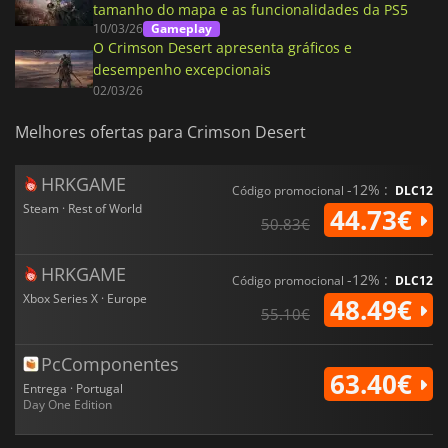
tamanho do mapa e as funcionalidades da PS5
10/03/26
Gameplay
O Crimson Desert apresenta gráficos e
desempenho excepcionais
02/03/26
Melhores ofertas para Crimson Desert
HRKGAME
-12% :
Código promocional
DLC12
Steam · Rest of World
44.73€
50.83€
HRKGAME
-12% :
Código promocional
DLC12
Xbox Series X · Europe
48.49€
55.10€
PcComponentes
63.40€
Entrega · Portugal
Day One Edition