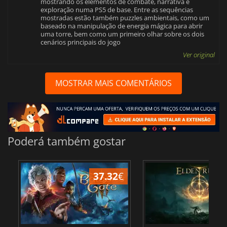
mostrando os elementos de combate, narrativa e
exploração numa PS5 de base. Entre as sequências
mostradas estão também puzzles ambientais, como um
baseado na manipulação de energia mágica para abrir
uma torre, bem como um primeiro olhar sobre os dois
cenários principais do jogo
Ver original
MOSTRAR MAIS COMENTÁRIOS
Poderá também gostar
37.32
€
4