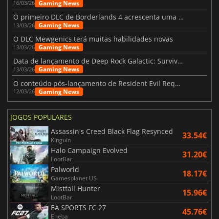
Gaming News
16/03/26
O primeiro DLC de Borderlands 4 acrescenta uma nova personagem e muito mais
Gaming News
13/03/26
O DLC Mewgenics terá muitas habilidades novas
Gaming News
13/03/26
Data de lançamento de Deep Rock Galactic: Survivor - The Heavy Duty Expansion
Gaming News
13/03/26
O conteúdo pós-lançamento de Resident Evil Requiem já está a caminho
Gaming News
12/03/26
JOGOS POPULARES
Assassin's Creed Black Flag Resynced
33.54€
Kinguin
Halo Campaign Evolved
31.20€
LootBar
Palworld
18.17€
Gamesplanet US
Mistfall Hunter
15.96€
LootBar
EA SPORTS FC 27
45.76€
Eneba