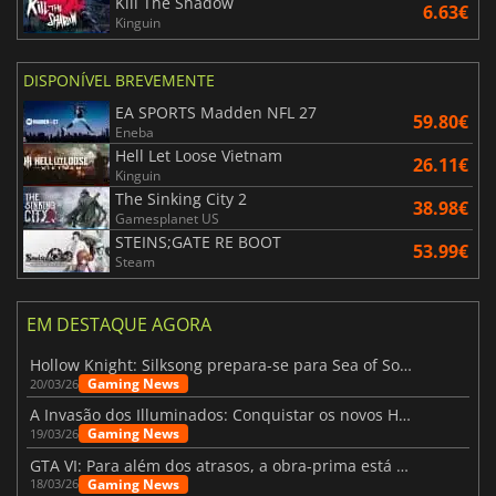
Kill The Shadow
6.63€
Kinguin
DISPONÍVEL BREVEMENTE
EA SPORTS Madden NFL 27
59.80€
Eneba
Hell Let Loose Vietnam
26.11€
Kinguin
The Sinking City 2
38.98€
Gamesplanet US
STEINS;GATE RE BOOT
53.99€
Steam
EM DESTAQUE AGORA
Hollow Knight: Silksong prepara-se para Sea of Sorrow com um patch
Gaming News
20/03/26
A Invasão dos Illuminados: Conquistar os novos Helldivers 2 Atualização!
Gaming News
19/03/26
GTA VI: Para além dos atrasos, a obra-prima está quase a chegar
Gaming News
18/03/26