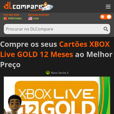
YOU ARE HERE
WE ALSO SUPPORT
Dark
JOGOS
PORTUGAL
USA
mode
GAME CARDS
SOFTWARE
Compre os seus
Cartões XBOX
REWARDS
Live GOLD 12 Meses
ao Melhor
HARDWARE
Preço
NOTÍCIAS
Xbox Series X
ENTRAR OU REGISTAR