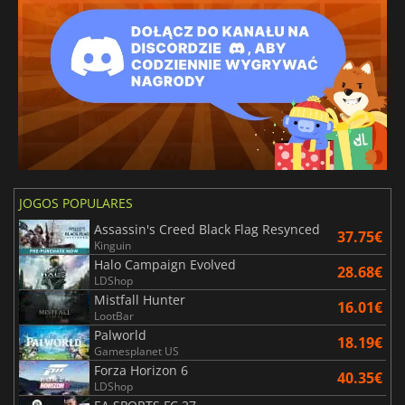
JOGOS POPULARES
Assassin's Creed Black Flag Resynced
37.75€
Kinguin
Halo Campaign Evolved
28.68€
LDShop
Mistfall Hunter
16.01€
LootBar
Palworld
18.19€
Gamesplanet US
Forza Horizon 6
40.35€
LDShop