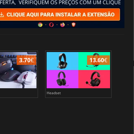
3.70
€
13.60
€
Headset
Volante 