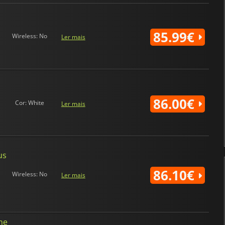
85.99€
Wireless: No
Ler mais
86.00€
Cor: White
Ler mais
us
86.10€
Wireless: No
Ler mais
ne