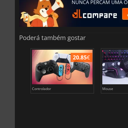
Poderá também gostar
49.90
€
20.85
€
Controlador
Mouse