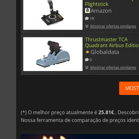
Flightstick
Amazon
19
Mostrar ofertas similares
Thrustmaster TCA
Quadrant Airbus Editi
Globaldata
0
Mostrar ofertas similares
MOST
(*) O melhor preço atualmente é
25.81€
.. Descobr
Nossa ferramenta de comparação de preços ident