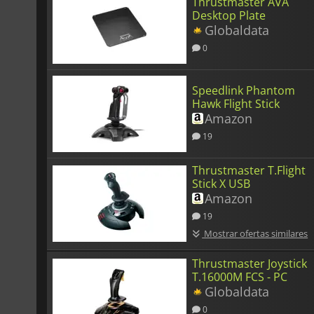
Thrustmaster AVA
Desktop Plate
Globaldata
0
Speedlink Phantom
Hawk Flight Stick
Amazon
19
Thrustmaster T.Flight
Stick X USB
Amazon
19
Mostrar ofertas similares
Thrustmaster Joystick
T.16000M FCS - PC
Globaldata
0