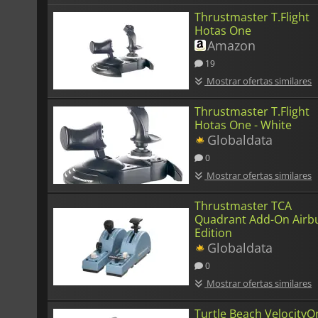
Thrustmaster T.Flight
Hotas One
Amazon
19
Mostrar ofertas similares
Thrustmaster T.Flight
Hotas One - White
Globaldata
0
Mostrar ofertas similares
Thrustmaster TCA
Quadrant Add-On Airb
Edition
Globaldata
0
Mostrar ofertas similares
Turtle Beach VelocityO