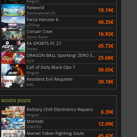
Kinguin
Palworld
18.19€
Gamesplanet US
Forza Horizon 6
40.35€
LDShop
Corsair Cove
16.92€
Game Boost
EA SPORTS FC 27
45.73€
Eneba
DRAGON BALL Sparking! ZERO Super Limit Breaking NEO
25.68€
G2A
Call of Duty Black Ops 7
30.05€
Kinguin
Resident Evil Requiem
30.18€
K4G
NOVOS JOGOS
ReStory Chill Electronics Repairs
6.39€
Kinguin
Montabi
12.09€
LOADED
Marvel Tokon Fighting Souls
45.42€