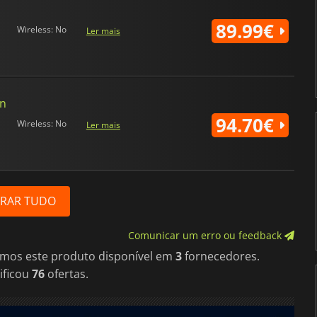
89.99€
Wireless: No
Ler mais
on
94.70€
Wireless: No
Ler mais
RAR TUDO
Comunicar um erro ou feedback
imos este produto disponível em
3
fornecedores.
ificou
76
ofertas.