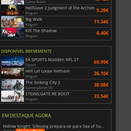
Game Boost
HellSlave 2 Judgment of the Archon
5.29€
Kinguin
Big Walk
11.34€
Kinguin
Kill The Shadow
6.40€
Kinguin
DISPONÍVEL BREVEMENTE
EA SPORTS Madden NFL 27
69.99€
Steam
Hell Let Loose Vietnam
26.10€
Kinguin
The Sinking City 2
38.98€
Gamesplanet US
STEINS;GATE RE BOOT
33.54€
Kinguin
EM DESTAQUE AGORA
Hollow Knight: Silksong prepara-se para Sea of Sorrow com um patch
20/03/26