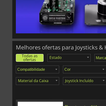
46.98
€
T.Flight Stick X USB
Melhores ofertas para Joysticks 
Todas as
Estado
ofertas
Material da Caixa
Joystick Incluído