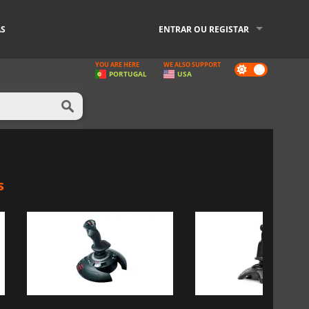
AS
ENTRAR OU REGISTAR
YOU ARE HERE
WE ALSO SUPPORT
Dark
PORTUGAL
USA
mode
s