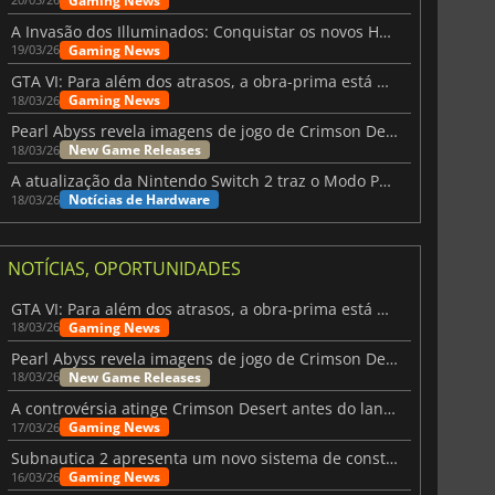
Gaming News
A Invasão dos Illuminados: Conquistar os novos Helldivers 2 Atualização!
Gaming News
19/03/26
GTA VI: Para além dos atrasos, a obra-prima está quase a chegar
Gaming News
18/03/26
Pearl Abyss revela imagens de jogo de Crimson Desert para a PS5
New Game Releases
18/03/26
A atualização da Nintendo Switch 2 traz o Modo Portátil aos jogos mais antigos da Switch
Notícias de Hardware
18/03/26
14.90
€
49.90
€
NOTÍCIAS, OPORTUNIDADES
GTA VI: Para além dos atrasos, a obra-prima está quase a chegar
Gaming News
18/03/26
de corrida
Arcade Stick
Pearl Abyss revela imagens de jogo de Crimson Desert para a PS5
New Game Releases
18/03/26
A controvérsia atinge Crimson Desert antes do lançamento
Gaming News
17/03/26
Subnautica 2 apresenta um novo sistema de construção de bases
Gaming News
16/03/26