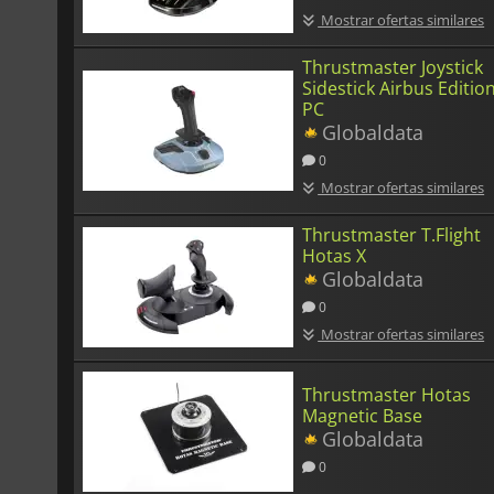
Mostrar ofertas similares
Thrustmaster Joystick
Sidestick Airbus Edition
PC
Globaldata
0
Mostrar ofertas similares
Thrustmaster T.Flight
Hotas X
Globaldata
0
Mostrar ofertas similares
Thrustmaster Hotas
Magnetic Base
Globaldata
0