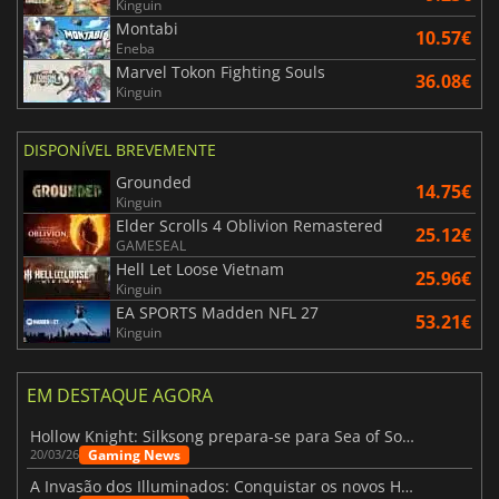
Kinguin
Montabi
10.57€
Eneba
Marvel Tokon Fighting Souls
36.08€
Kinguin
DISPONÍVEL BREVEMENTE
Grounded
14.75€
Kinguin
Elder Scrolls 4 Oblivion Remastered
25.12€
GAMESEAL
Hell Let Loose Vietnam
25.96€
Kinguin
EA SPORTS Madden NFL 27
53.21€
Kinguin
EM DESTAQUE AGORA
Hollow Knight: Silksong prepara-se para Sea of Sorrow com um patch
Gaming News
20/03/26
A Invasão dos Illuminados: Conquistar os novos Helldivers 2 Atualização!