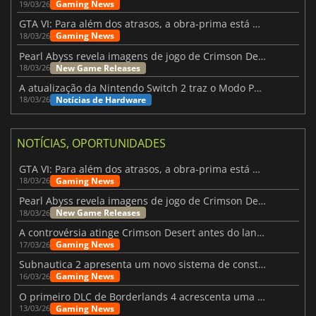
Gaming News
19/03/26
GTA VI: Para além dos atrasos, a obra-prima está quase a chegar
Gaming News
18/03/26
Pearl Abyss revela imagens de jogo de Crimson Desert para a PS5
New Game Releases
18/03/26
A atualização da Nintendo Switch 2 traz o Modo Portátil aos jogos mais antigos da Switch
Notícias de Hardware
18/03/26
NOTÍCIAS, OPORTUNIDADES
GTA VI: Para além dos atrasos, a obra-prima está quase a chegar
Gaming News
18/03/26
Pearl Abyss revela imagens de jogo de Crimson Desert para a PS5
New Game Releases
18/03/26
A controvérsia atinge Crimson Desert antes do lançamento
Gaming News
17/03/26
Subnautica 2 apresenta um novo sistema de construção de bases
Gaming News
16/03/26
O primeiro DLC de Borderlands 4 acrescenta uma nova personagem e muito mais
Gaming News
13/03/26