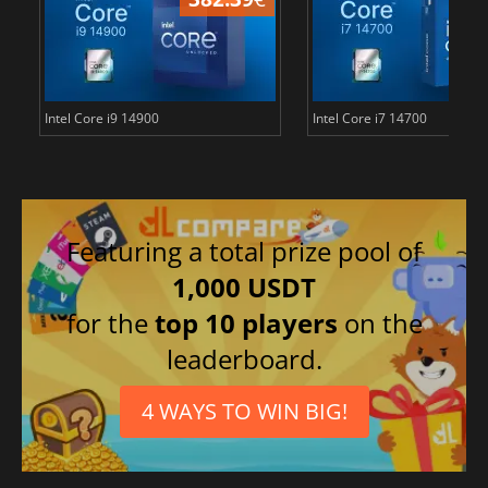
Intel Core i9 14900
Intel Core i7 14700
Featuring a total prize pool of
1,000 USDT
for the
top 10 players
on the
leaderboard.
4 WAYS TO WIN BIG!