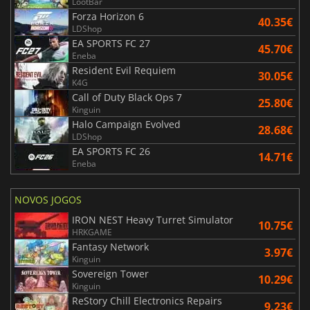
LootBar
Forza Horizon 6
40.35€
LDShop
EA SPORTS FC 27
45.70€
Eneba
Resident Evil Requiem
30.05€
K4G
Call of Duty Black Ops 7
25.80€
Kinguin
Halo Campaign Evolved
28.68€
LDShop
EA SPORTS FC 26
14.71€
Eneba
NOVOS JOGOS
IRON NEST Heavy Turret Simulator
10.75€
HRKGAME
Fantasy Network
3.97€
Kinguin
Sovereign Tower
10.29€
Kinguin
ReStory Chill Electronics Repairs
9.23€