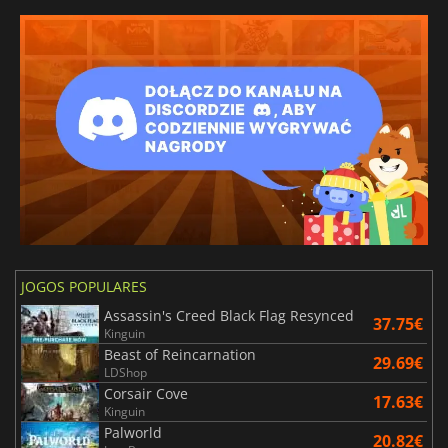
JOGOS POPULARES
Assassin's Creed Black Flag Resynced
37.75€
Kinguin
Beast of Reincarnation
29.69€
LDShop
Corsair Cove
17.63€
Kinguin
Palworld
20.82€