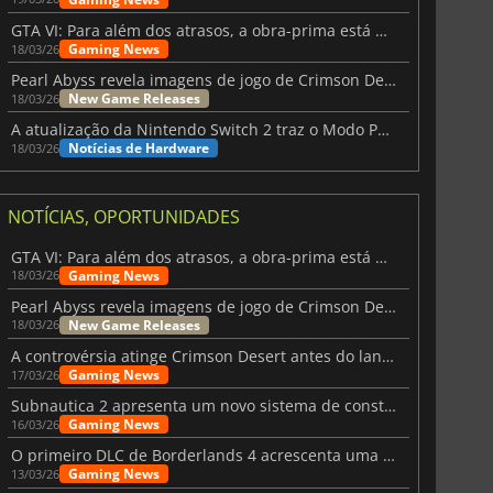
GTA VI: Para além dos atrasos, a obra-prima está quase a chegar
Gaming News
18/03/26
Pearl Abyss revela imagens de jogo de Crimson Desert para a PS5
New Game Releases
18/03/26
A atualização da Nintendo Switch 2 traz o Modo Portátil aos jogos mais antigos da Switch
Notícias de Hardware
18/03/26
NOTÍCIAS, OPORTUNIDADES
GTA VI: Para além dos atrasos, a obra-prima está quase a chegar
Gaming News
18/03/26
Pearl Abyss revela imagens de jogo de Crimson Desert para a PS5
New Game Releases
18/03/26
A controvérsia atinge Crimson Desert antes do lançamento
Gaming News
17/03/26
Subnautica 2 apresenta um novo sistema de construção de bases
Gaming News
16/03/26
O primeiro DLC de Borderlands 4 acrescenta uma nova personagem e muito mais
Gaming News
13/03/26