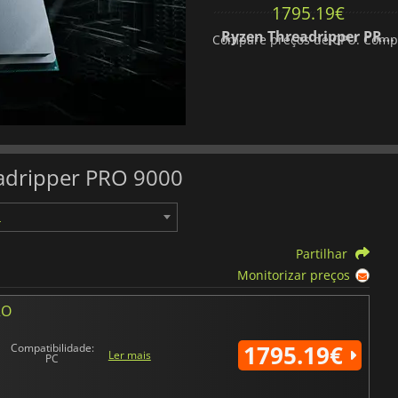
1795.19
€
Ryzen Threadripper PRO 9955WX
Compare preços de CPU. Compre
eadripper PRO 9000
Partilhar
Monitorizar preços
RO
1795.19€
Compatibilidade:
Ler mais
PC