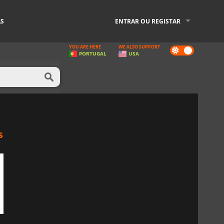
AS
ENTRAR OU REGISTAR
YOU ARE HERE
WE ALSO SUPPORT
Dark
PORTUGAL
USA
mode
s