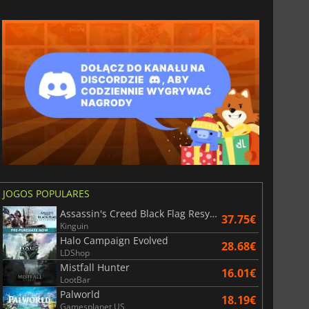
JOGOS POPULARES
Assassin's Creed Black Flag Resynced
37.75€
Kinguin
Halo Campaign Evolved
28.68€
LDShop
Mistfall Hunter
16.01€
LootBar
Palworld
18.19€
Gamesplanet US