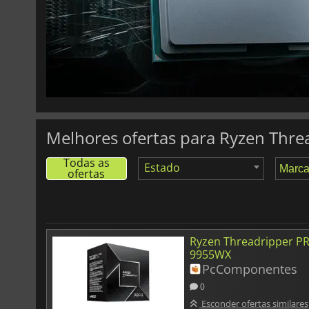
Melhores ofertas para Ryzen Thr
Todas as
Estado
ofertas
Ryzen Threadripper P
9955WX
PcComponentes
0
Esconder ofertas similares