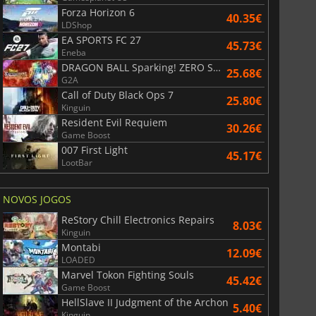
500.00
€
349.50
€
Forza Horizon 6
40.35€
LDShop
EA SPORTS FC 27
45.73€
Eneba
DRAGON BALL Sparking! ZERO Super Limit Breaking NEO
25.68€
G2A
re i9 13900
Intel Core i7 13700
Call of Duty Black Ops 7
25.80€
Kinguin
Resident Evil Requiem
30.26€
Game Boost
007 First Light
45.17€
LootBar
NOVOS JOGOS
ReStory Chill Electronics Repairs
8.03€
Kinguin
Montabi
12.09€
LOADED
Marvel Tokon Fighting Souls
45.42€
Game Boost
HellSlave II Judgment of the Archon
5.40€
Kinguin