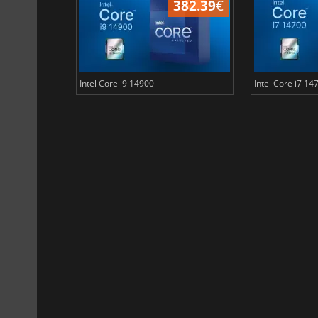
501.66
€
382.39
€
Intel Core i9 14900
Intel Core i7 14