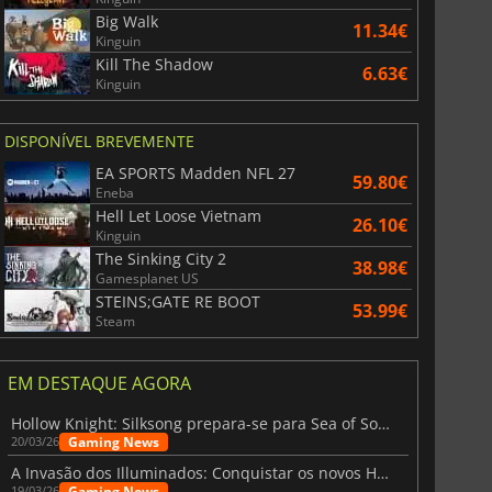
Big Walk
11.34€
Kinguin
Kill The Shadow
6.63€
Kinguin
DISPONÍVEL BREVEMENTE
EA SPORTS Madden NFL 27
59.80€
Eneba
Hell Let Loose Vietnam
26.10€
Kinguin
The Sinking City 2
38.98€
Gamesplanet US
STEINS;GATE RE BOOT
53.99€
Steam
EM DESTAQUE AGORA
Hollow Knight: Silksong prepara-se para Sea of Sorrow com um patch
Gaming News
20/03/26
A Invasão dos Illuminados: Conquistar os novos Helldivers 2 Atualização!
Gaming News
19/03/26