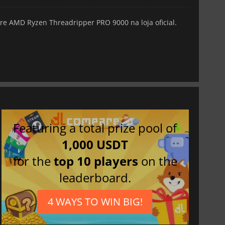
 AMD Ryzen Threadripper PRO 9000 na loja oficial.
Featuring a total prize pool of
1,000 USDT
for the
top 10 players
on the
leaderboard.
4 WAYS TO WIN BIG!