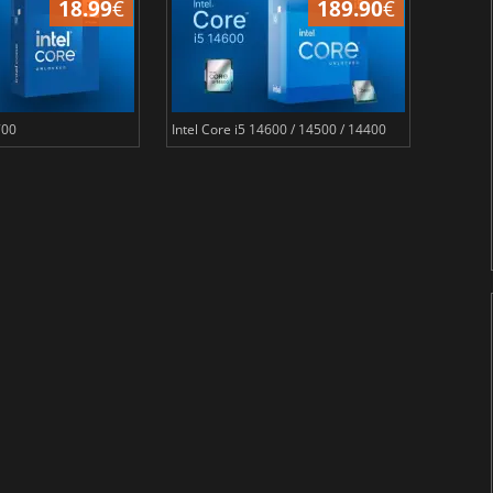
18.99
€
189.90
€
700
Intel Core i5 14600 / 14500 / 14400
Intel Co