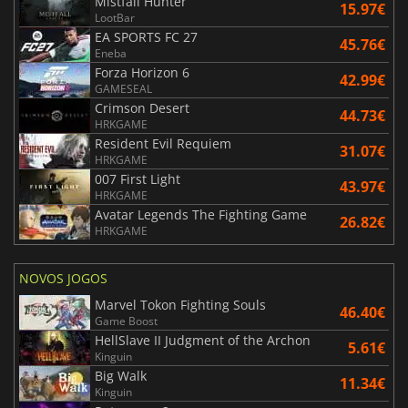
Mistfall Hunter
15.97€
LootBar
EA SPORTS FC 27
45.76€
Eneba
Forza Horizon 6
42.99€
GAMESEAL
Crimson Desert
44.73€
HRKGAME
Resident Evil Requiem
31.07€
HRKGAME
007 First Light
43.97€
HRKGAME
Avatar Legends The Fighting Game
26.82€
HRKGAME
NOVOS JOGOS
Marvel Tokon Fighting Souls
46.40€
Game Boost
HellSlave II Judgment of the Archon
5.61€
Kinguin
Big Walk
11.34€
Kinguin