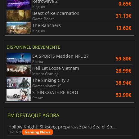
Retrowave 2
0.65€
Kinguin
Beast of Reincarnation
31.13€
Game Boost
The Ranchers
13.62€
Kinguin
DISPONÍVEL BREVEMENTE
EA SPORTS Madden NFL 27
59.80€
Eneba
Hell Let Loose Vietnam
28.99€
Instant Gaming
The Sinking City 2
38.94€
Gamesplanet US
STEINS;GATE RE BOOT
53.99€
Steam
EM DESTAQUE AGORA
Hollow Knight: Silksong prepara-se para Sea of Sorrow com um patch
Gaming News
20/03/26