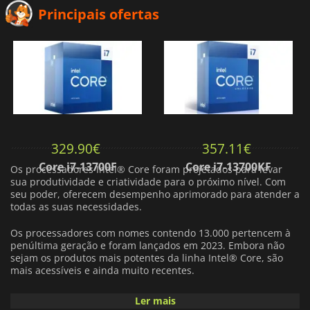
Principais ofertas
329.90
€
357.11
€
Core i7-13700F
Core i7-13700KF
Os processadores Intel® Core foram projetados para levar
sua produtividade e criatividade para o próximo nível. Com
seu poder, oferecem desempenho aprimorado para atender a
todas as suas necessidades.
Os processadores com nomes contendo 13.000 pertencem à
penúltima geração e foram lançados em 2023. Embora não
sejam os produtos mais potentes da linha Intel® Core, são
mais acessíveis e ainda muito recentes.
Com
16 núcleos
, o
Intel Core i7 13700K
oferece uma
Ler mais
frequência turbo máxima de
5,4 GHz
e conta com 30 MB de