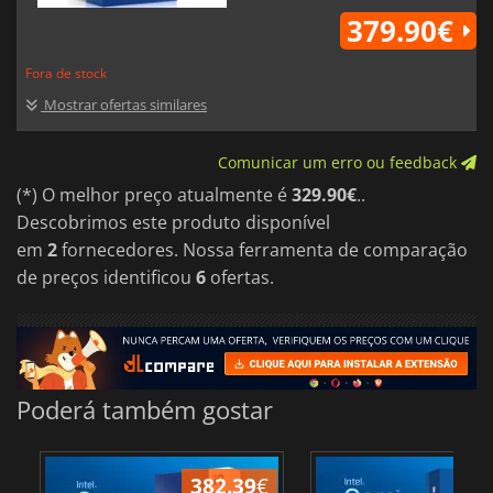
379.90€
Fora de stock
Mostrar ofertas similares
Comunicar um erro ou feedback
(*) O melhor preço atualmente é
329.90€
..
Descobrimos este produto disponível
em
2
fornecedores. Nossa ferramenta de comparação
de preços identificou
6
ofertas.
Poderá também gostar
382.39
€
1