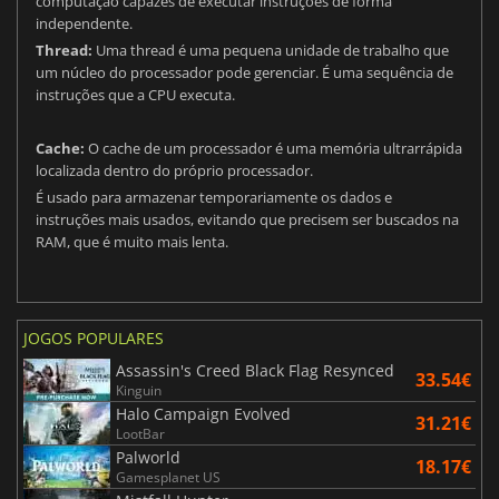
computação capazes de executar instruções de forma
independente.
Thread:
Uma thread é uma pequena unidade de trabalho que
um núcleo do processador pode gerenciar. É uma sequência de
instruções que a CPU executa.
Cache:
O cache de um processador é uma memória ultrarrápida
localizada dentro do próprio processador.
É usado para armazenar temporariamente os dados e
instruções mais usados, evitando que precisem ser buscados na
RAM, que é muito mais lenta.
JOGOS POPULARES
Assassin's Creed Black Flag Resynced
33.54€
Kinguin
Halo Campaign Evolved
31.21€
LootBar
Palworld
18.17€
Gamesplanet US