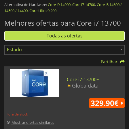
memória Intel® Smart Cache.
Alternativa de Hardware:
Core i9 14900
,
Core i7 14700
,
Core i5 14600 /
14500 / 14400
,
Core Ultra 9 200
Alguns CPUs incluem uma GPU no mesmo chip para fornecer
Melhores ofertas para Core i7 13700
gráficos integrados e benefícios adicionais. O
Intel Core i7
13700F
e o
Intel Core i7 13700KF
não possuem gráficos
integrados, mas o
Intel Core i7 13700
e o
Intel Core i7 13700K
Todas as ofertas
são equipados com uma GPU
Intel® UHD Graphics 770
.
Estado
Partilhar
Core i7-13700F
Globaldata
329.90€
Fora de stock
Mostrar ofertas similares