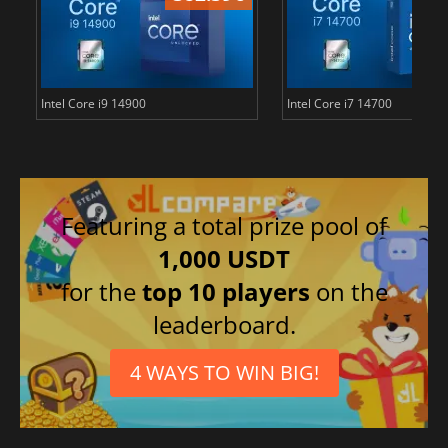
Intel Core i9 14900
Intel Core i7 14700
Featuring a total prize pool of
1,000 USDT
for the
top 10 players
on the
leaderboard.
4 WAYS TO WIN BIG!