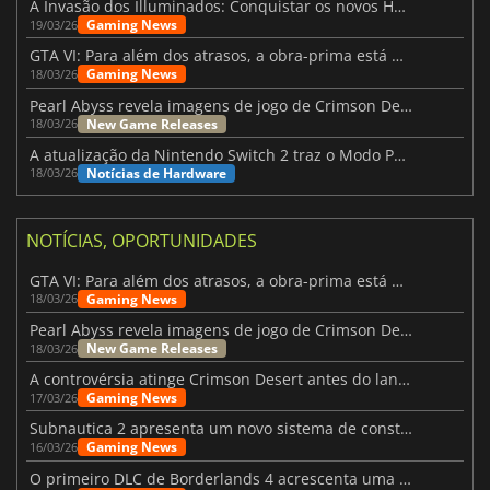
A Invasão dos Illuminados: Conquistar os novos Helldivers 2 Atualização!
Gaming News
19/03/26
GTA VI: Para além dos atrasos, a obra-prima está quase a chegar
Gaming News
18/03/26
Pearl Abyss revela imagens de jogo de Crimson Desert para a PS5
New Game Releases
18/03/26
A atualização da Nintendo Switch 2 traz o Modo Portátil aos jogos mais antigos da Switch
Notícias de Hardware
18/03/26
NOTÍCIAS, OPORTUNIDADES
GTA VI: Para além dos atrasos, a obra-prima está quase a chegar
Gaming News
18/03/26
Pearl Abyss revela imagens de jogo de Crimson Desert para a PS5
New Game Releases
18/03/26
A controvérsia atinge Crimson Desert antes do lançamento
Gaming News
17/03/26
Subnautica 2 apresenta um novo sistema de construção de bases
Gaming News
16/03/26
O primeiro DLC de Borderlands 4 acrescenta uma nova personagem e muito mais