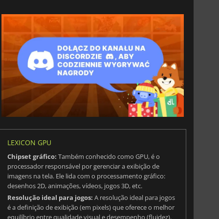
LEXICON GPU
Chipset gráfico:
Também conhecido como GPU, é o
82.63
€
1399.00
€
processador responsável por gerenciar a exibição de
imagens na tela. Ele lida com o processamento gráfico:
desenhos 2D, animações, vídeos, jogos 3D, etc.
Resolução ideal para jogos:
A resolução ideal para jogos
é a definição de exibição (em pixels) que oferece o melhor
equilíbrio entre qualidade visual e desempenho (fluidez).