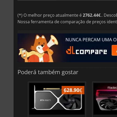
(*) O melhor preço atualmente é
2762.44€
.. Desc
Nossa ferramenta de comparação de preços ident
Poderá também gostar
308.99
€
628.90
€