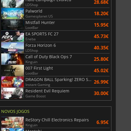
28.68€
LDShop
Palworld
18.20€
Gamesplanet US
Mistfall Hunter
15.95€
LootBar
EA SPORTS FC 27
45.73€
Eneba
Forza Horizon 6
40.35€
LDShop
Call of Duty Black Ops 7
25.80€
Kinguin
007 First Light
45.02€
LootBar
DRAGON BALL Sparking! ZERO Super Limit Breaking NEO
26.99€
Instant Gaming
Resident Evil Requiem
30.00€
Game Boost
NOVOS JOGOS
ReStory Chill Electronics Repairs
6.95€
Kinguin