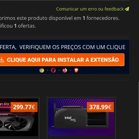
Comunicar um erro ou feedback
obrimos este produto disponível em
1
fornecedores.
ificou
1
ofertas.
299.77
€
378.99
€