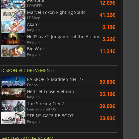
Montabi
12.09€
LOADED
Marvel Tokon Fighting Souls
41.22€
LDShop
Akatori
6.10€
Kinguin
HellSlave 2 Judgment of the Archon
5.26€
Kinguin
Big Walk
11.34€
Kinguin
DISPONÍVEL BREVEMENTE
EA SPORTS Madden NFL 27
59.80€
Eneba
Hell Let Loose Vietnam
26.10€
Kinguin
The Sinking City 2
39.00€
Gamesplanet US
STEINS;GATE RE BOOT
23.93€
Kinguin
EM DESTAQUE AGORA