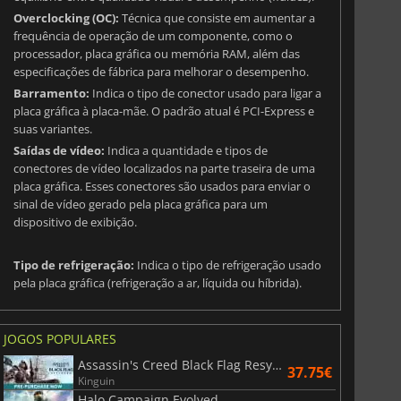
 RTX 5070 / TI
GeForce RTX 5080
Overclocking (OC):
Técnica que consiste em aumentar a
frequência de operação de um componente, como o
processador, placa gráfica ou memória RAM, além das
especificações de fábrica para melhorar o desempenho.
Barramento:
Indica o tipo de conector usado para ligar a
placa gráfica à placa-mãe. O padrão atual é PCI-Express e
suas variantes.
Saídas de vídeo:
Indica a quantidade e tipos de
conectores de vídeo localizados na parte traseira de uma
placa gráfica. Esses conectores são usados para enviar o
sinal de vídeo gerado pela placa gráfica para um
dispositivo de exibição.
Tipo de refrigeração:
Indica o tipo de refrigeração usado
pela placa gráfica (refrigeração a ar, líquida ou híbrida).
JOGOS POPULARES
Assassin's Creed Black Flag Resynced
37.75€
Kinguin
Halo Campaign Evolved