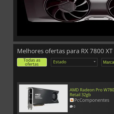
Melhores ofertas para RX 7800 XT
Todas as
Estado
ofertas
AMD Radeon Pro W78
Retail 32gb
PcComponentes
0