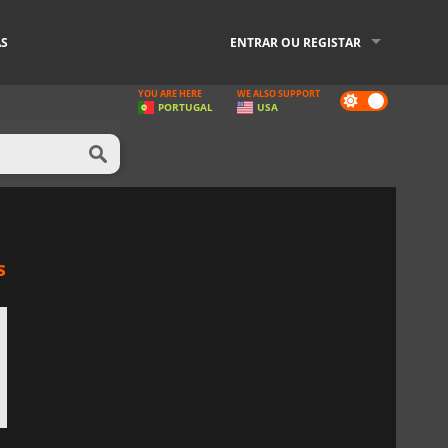
AS
ENTRAR OU REGISTAR
YOU ARE HERE
WE ALSO SUPPORT
Dark
PORTUGAL
USA
mode
s