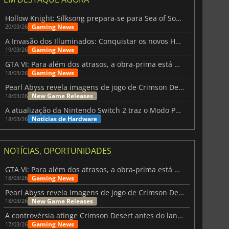
Hollow Knight: Silksong prepara-se para Sea of Sorrow com um patch
Gaming News
20/03/26
A Invasão dos Illuminados: Conquistar os novos Helldivers 2 Atualização!
Gaming News
19/03/26
GTA VI: Para além dos atrasos, a obra-prima está quase a chegar
Gaming News
18/03/26
Pearl Abyss revela imagens de jogo de Crimson Desert para a PS5
New Game Releases
18/03/26
A atualização da Nintendo Switch 2 traz o Modo Portátil aos jogos mais antigos da Switch
Notícias de Hardware
18/03/26
NOTÍCIAS, OPORTUNIDADES
GTA VI: Para além dos atrasos, a obra-prima está quase a chegar
Gaming News
18/03/26
Pearl Abyss revela imagens de jogo de Crimson Desert para a PS5
New Game Releases
18/03/26
A controvérsia atinge Crimson Desert antes do lançamento
Gaming News
17/03/26