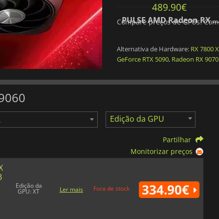
384.90
€
489.90
€
Radeon RX 9060 XT GAMING OC 8G
PULSE AMD Radeon RX 9060 XT 1
Compare preços de GPUs. Compr
Alternativa de Hardware:
RX 7800 
GeForce RTX 5090
,
Radeon RX 9070
 9060
Edição da GPU
Partilhar
Monitorizar preços
X
B
334.90€
Edição da
Fora de stock
Ler mais
GPU: XT