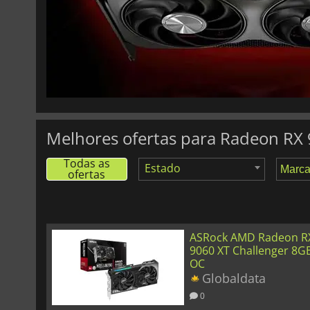
529.90
€
Radeon RX 9060 XT Steel Legend 16GB OC
Melhores ofertas para Radeon RX
Todas as
Estado
ofertas
ASRock AMD Radeon R
9060 XT Challenger 8G
OC
Globaldata
0