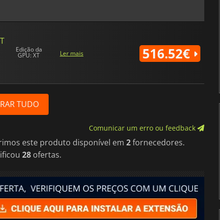
XT
516.52€
Edição da
Ler mais
GPU: XT
RAR TUDO
Comunicar um erro ou feedback
brimos este produto disponível em
2
fornecedores.
ificou
28
ofertas.