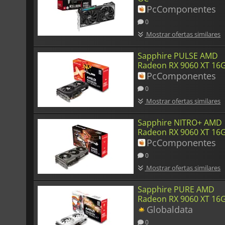
PcComponentes
0
Mostrar ofertas similares
Sapphire PULSE AMD
Radeon RX 9060 XT 16
PcComponentes
0
Mostrar ofertas similares
Sapphire NITRO+ AMD
Radeon RX 9060 XT 16
PcComponentes
0
Mostrar ofertas similares
Sapphire PURE AMD
Radeon RX 9060 XT 16
Globaldata
0