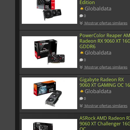
Edition
Globaldata
0
Mostrar ofertas similares
PowerColor Reaper A
Radeon RX 9060 XT 16
GDDR6
Globaldata
0
Mostrar ofertas similares
Gigabyte Radeon RX
9060 XT GAMING OC 1
Globaldata
0
Mostrar ofertas similares
ASRock AMD Radeon R
9060 XT Challenger 16
OC