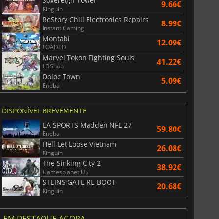
Sovereign Tower
9.66€
Kinguin
ReStory Chill Electronics Repairs
8.99€
Instant Gaming
Montabi
12.09€
LOADED
Marvel Tokon Fighting Souls
41.22€
LDShop
Doloc Town
5.09€
Eneba
DISPONÍVEL BREVEMENTE
EA SPORTS Madden NFL 27
59.80€
Eneba
Hell Let Loose Vietnam
26.08€
Kinguin
The Sinking City 2
38.92€
Gamesplanet US
STEINS;GATE RE BOOT
20.68€
Kinguin
EM DESTAQUE AGORA