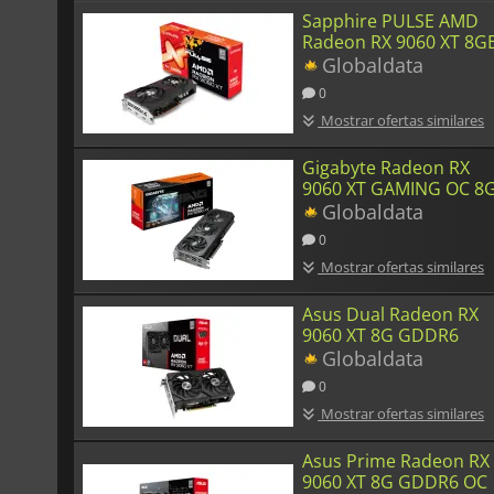
Sapphire PULSE AMD
Radeon RX 9060 XT 8G
Globaldata
0
Mostrar ofertas similares
Gigabyte Radeon RX
9060 XT GAMING OC 8
Globaldata
0
Mostrar ofertas similares
Asus Dual Radeon RX
9060 XT 8G GDDR6
Globaldata
0
Mostrar ofertas similares
Asus Prime Radeon RX
9060 XT 8G GDDR6 OC