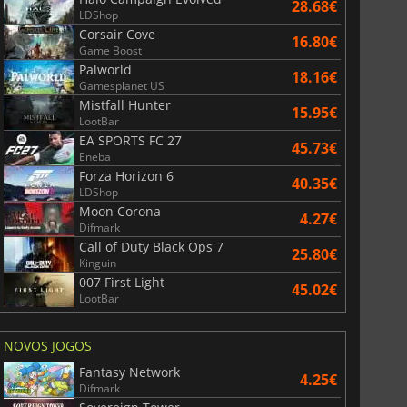
28.68€
LDShop
Corsair Cove
16.80€
Game Boost
Palworld
18.16€
Gamesplanet US
Mistfall Hunter
15.95€
LootBar
EA SPORTS FC 27
45.73€
Eneba
Forza Horizon 6
40.35€
LDShop
Moon Corona
4.27€
Difmark
Call of Duty Black Ops 7
25.80€
Kinguin
007 First Light
45.02€
LootBar
NOVOS JOGOS
Fantasy Network
4.25€
Difmark