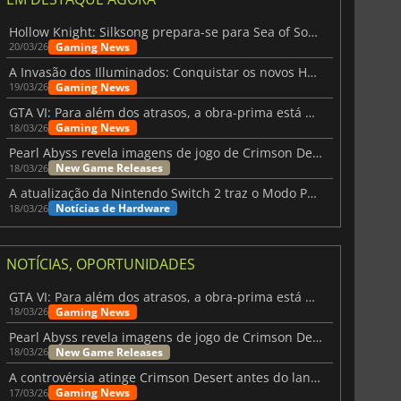
Hollow Knight: Silksong prepara-se para Sea of Sorrow com um patch
Gaming News
20/03/26
A Invasão dos Illuminados: Conquistar os novos Helldivers 2 Atualização!
Gaming News
19/03/26
378.99
€
82.63
€
GTA VI: Para além dos atrasos, a obra-prima está quase a chegar
Gaming News
18/03/26
Pearl Abyss revela imagens de jogo de Crimson Desert para a PS5
New Game Releases
18/03/26
A atualização da Nintendo Switch 2 traz o Modo Portátil aos jogos mais antigos da Switch
Notícias de Hardware
18/03/26
0
GeForce RTX 5070 / TI
NOTÍCIAS, OPORTUNIDADES
GTA VI: Para além dos atrasos, a obra-prima está quase a chegar
Gaming News
18/03/26
Pearl Abyss revela imagens de jogo de Crimson Desert para a PS5
New Game Releases
18/03/26
A controvérsia atinge Crimson Desert antes do lançamento
Gaming News
17/03/26