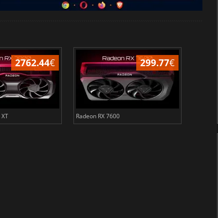
2762.44
€
299.77
€
 XT
Radeon RX 7600
Arc B58