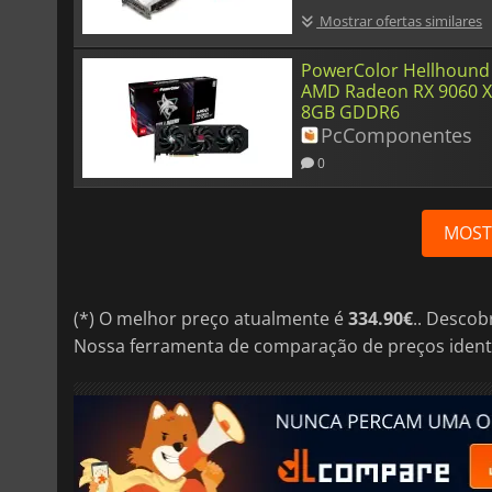
Mostrar ofertas similares
PowerColor Hellhound
AMD Radeon RX 9060 
8GB GDDR6
PcComponentes
0
MOST
(*) O melhor preço atualmente é
334.90€
.. Desco
Nossa ferramenta de comparação de preços ident