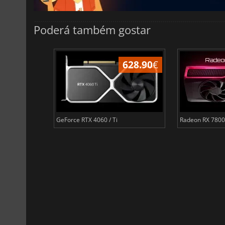
Poderá também gostar
308.99
€
628.90
€
GeForce RTX 4060 / Ti
Radeon RX 7800