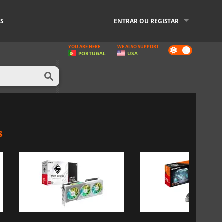
AS
ENTRAR OU REGISTAR
YOU ARE HERE
WE ALSO SUPPORT
Dark
PORTUGAL
USA
mode
s