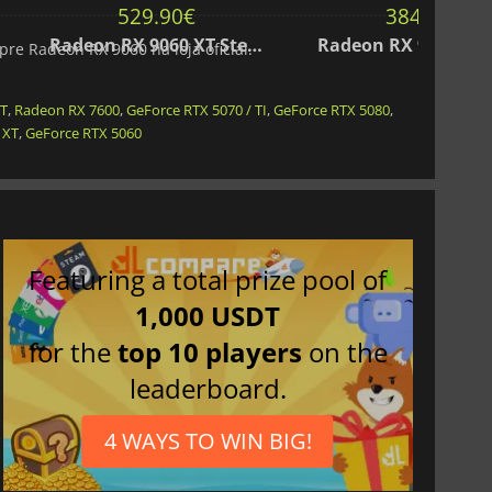
529.90
€
384.90
€
6GB
Radeon RX 9060 XT Steel Legend 16GB OC
e Radeon RX 9060 na loja oficial.
XT
,
Radeon RX 7600
,
GeForce RTX 5070 / TI
,
GeForce RTX 5080
,
 XT
,
GeForce RTX 5060
Featuring a total prize pool of
1,000 USDT
for the
top 10 players
on the
leaderboard.
4 WAYS TO WIN BIG!