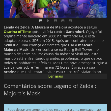
Lenda de Zelda: A Máscara de Majora
acontece a seguir
Ocarina of Time
após a vitória contra
Ganondorf
. O jogo foi
originalmente lançado em 2000 na Nintendo 64, e está
adaptado para o 3DS em 2015. Após um contratempo com o
Skull Kid
, uma criança da floresta que usa a
máscara
Majora's Mask,
Link encontra-se na Bourg Bell Tower, no
mundo de Termina
.
Por causa da máscara Skull Kid, este
mundo está enfrentando grandes problemas, o que deixou
todos os habitantes infelizes. Mas uma nova ameaça surgiu: a
Lua vai cair sobre Termina em 72 horas. É graças à sua
ocarina
que Link tentará evitar esta catástrofe viajando no
tempo uma e outra vez para modificar o curso das coisas. A
Ler mais
jogabilidade é semelhante à da parcela anterior, com
Comentários sobre Legend of Zelda :
algumas novas funcionalidades. Entre outras coisas, o relógio
que indica o dia e a hora, o diário dos Boombers que indica
Majora's Mask
as missões em progresso ou a vir, e claro as máscaras, todas
com diferentes poderes que Link poderá usar para tentar
salvar a Termina.
Pode deixar um comentário ou responder a uma mensagem ao