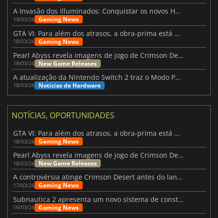
A Invasão dos Illuminados: Conquistar os novos Helldivers 2 Atualização!
Gaming News
19/03/26
GTA VI: Para além dos atrasos, a obra-prima está quase a chegar
Gaming News
18/03/26
Pearl Abyss revela imagens de jogo de Crimson Desert para a PS5
New Game Releases
18/03/26
A atualização da Nintendo Switch 2 traz o Modo Portátil aos jogos mais antigos da Switch
Notícias de Hardware
18/03/26
NOTÍCIAS, OPORTUNIDADES
GTA VI: Para além dos atrasos, a obra-prima está quase a chegar
Gaming News
18/03/26
Pearl Abyss revela imagens de jogo de Crimson Desert para a PS5
New Game Releases
18/03/26
A controvérsia atinge Crimson Desert antes do lançamento
Gaming News
17/03/26
Subnautica 2 apresenta um novo sistema de construção de bases
Gaming News
16/03/26