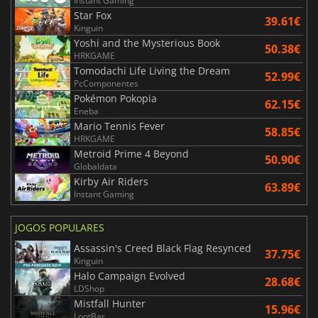
Instant Gaming
Star Fox
39.61€
Kinguin
Yoshi and the Mysterious Book
50.38€
HRKGAME
Tomodachi Life Living the Dream
52.99€
PcComponentes
Pokémon Pokopia
62.15€
Eneba
Mario Tennis Fever
58.85€
HRKGAME
Metroid Prime 4 Beyond
50.90€
Globaldata
Kirby Air Riders
63.89€
Instant Gaming
JOGOS POPULARES
Assassin's Creed Black Flag Resynced
37.75€
Kinguin
Halo Campaign Evolved
28.68€
LDShop
Mistfall Hunter
15.96€
LootBar