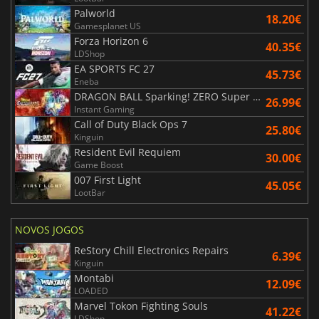
Palworld
18.20€
Gamesplanet US
Forza Horizon 6
40.35€
LDShop
EA SPORTS FC 27
45.73€
Eneba
DRAGON BALL Sparking! ZERO Super Limit Breaking NEO
26.99€
Instant Gaming
Call of Duty Black Ops 7
25.80€
Kinguin
Resident Evil Requiem
30.00€
Game Boost
007 First Light
45.05€
LootBar
NOVOS JOGOS
ReStory Chill Electronics Repairs
6.39€
Kinguin
Montabi
12.09€
LOADED
Marvel Tokon Fighting Souls
41.22€
LDShop