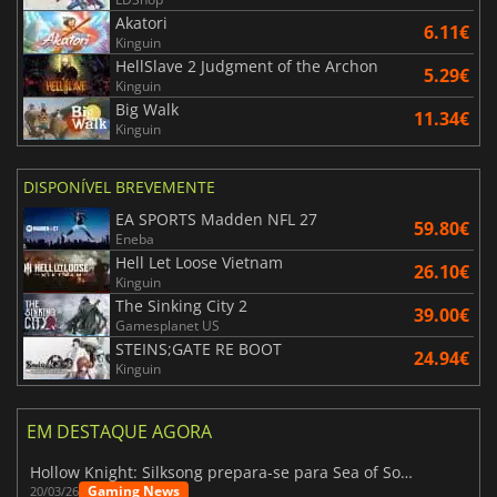
Akatori
6.11€
Kinguin
HellSlave 2 Judgment of the Archon
5.29€
Kinguin
Big Walk
11.34€
Kinguin
DISPONÍVEL BREVEMENTE
EA SPORTS Madden NFL 27
59.80€
Eneba
Hell Let Loose Vietnam
26.10€
Kinguin
The Sinking City 2
39.00€
Gamesplanet US
STEINS;GATE RE BOOT
24.94€
Kinguin
EM DESTAQUE AGORA
Hollow Knight: Silksong prepara-se para Sea of Sorrow com um patch
Gaming News
20/03/26