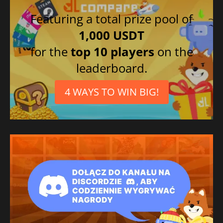
Featuring a total prize pool of
1,000 USDT
for the
top 10 players
on the
leaderboard.
4 WAYS TO WIN BIG!