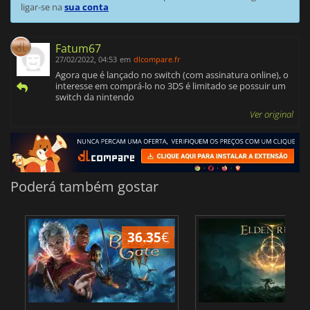
ligar-se na
sua conta
Fatum67
27/02/2022, 04:53
em
dlcompare.fr
Agora que é lançado no switch (com assinatura online), o
interesse em comprá-lo no 3DS é limitado se possuir um
switch da nintendo
Ver original
Poderá também gostar
36.35
€
4