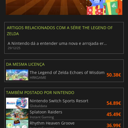
ARTIGOS RELACIONADOS COM A SÉRIE THE LEGEND OF
ZELDA
A Nintendo dá a entender uma nova e arrojada era para The Legend of Zelda
29/12/25
DA MESMA LICENÇA
The Legend of Zelda Echoes of Wisdom
50.38€
HRKGAME
TAMBÉM POSTADO POR NINTENDO
Nintendo Switch Sports Resort
54.89€
Globaldata
Splatoon Raiders
45.49€
Instant Gaming
Rhythm Heaven Groove
36.99€