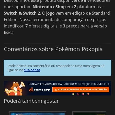
Descobrimos este produto disponível de
8
vendedores
que suportam
Nintendo eShop
em
2
plataformas -
Switch & Switch 2
. O jogo vem em edição de Standard
Edition. Nossa ferramenta de comparação de preços
identificou
7
ofertas digitais. e
3
preços para a versão
física.
Comentários sobre Pokémon Pokopia
Pode deixar um comentário ou responder a uma mensagem ao
ligar-se na
sua conta
Poderá também gostar