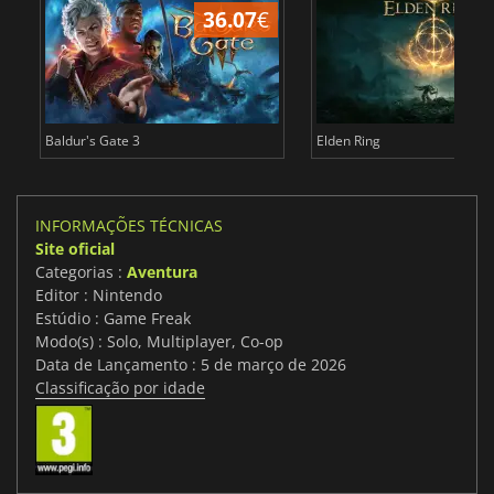
36.07
€
4
Baldur's Gate 3
Elden Ring
INFORMAÇÕES TÉCNICAS
Site oficial
Categorias :
Aventura
Editor : Nintendo
Estúdio : Game Freak
Modo(s) : Solo, Multiplayer, Co-op
Data de Lançamento : 5 de março de 2026
Classificação por idade