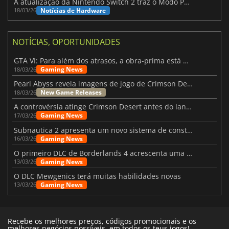
A atualização da Nintendo Switch 2 traz o Modo Portátil aos jogos mais antigos da Switch
Notícias de Hardware
18/03/26
NOTÍCIAS, OPORTUNIDADES
GTA VI: Para além dos atrasos, a obra-prima está quase a chegar
Gaming News
18/03/26
Pearl Abyss revela imagens de jogo de Crimson Desert para a PS5
New Game Releases
18/03/26
A controvérsia atinge Crimson Desert antes do lançamento
Gaming News
17/03/26
Subnautica 2 apresenta um novo sistema de construção de bases
Gaming News
16/03/26
O primeiro DLC de Borderlands 4 acrescenta uma nova personagem e muito mais
Gaming News
13/03/26
O DLC Mewgenics terá muitas habilidades novas
Gaming News
13/03/26
Recebe os melhores preços, códigos promocionais e os
melhores negócios possíveis, em todos os teus jogos!