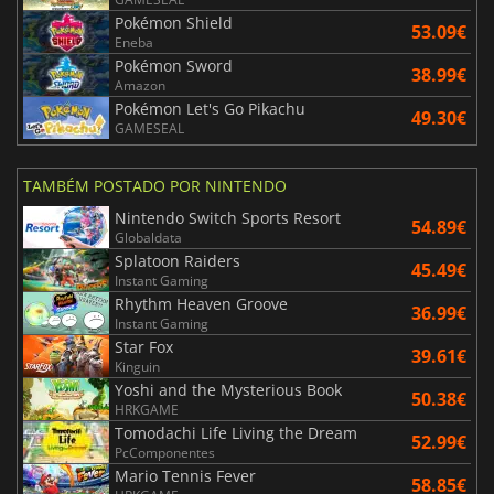
Pokémon Shield
53.09€
Eneba
Pokémon Sword
38.99€
Amazon
Pokémon Let's Go Pikachu
49.30€
GAMESEAL
TAMBÉM POSTADO POR NINTENDO
Nintendo Switch Sports Resort
54.89€
Globaldata
Splatoon Raiders
45.49€
Instant Gaming
Rhythm Heaven Groove
36.99€
Instant Gaming
Star Fox
39.61€
Kinguin
Yoshi and the Mysterious Book
50.38€
HRKGAME
Tomodachi Life Living the Dream
52.99€
PcComponentes
Mario Tennis Fever
58.85€