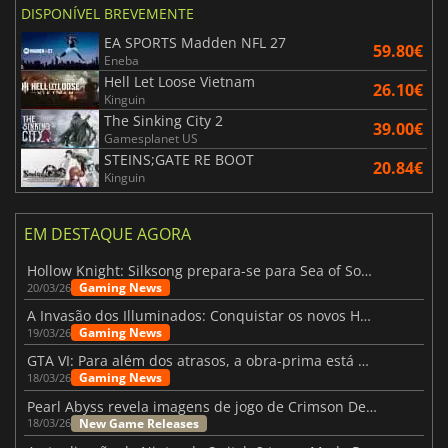
DISPONÍVEL BREVEMENTE
EA SPORTS Madden NFL 27
59.80€
Eneba
Hell Let Loose Vietnam
26.10€
Kinguin
The Sinking City 2
39.00€
Gamesplanet US
STEINS;GATE RE BOOT
20.84€
Kinguin
EM DESTAQUE AGORA
Hollow Knight: Silksong prepara-se para Sea of Sorrow com um patch
Gaming News
20/03/26
A Invasão dos Illuminados: Conquistar os novos Helldivers 2 Atualização!
Gaming News
19/03/26
GTA VI: Para além dos atrasos, a obra-prima está quase a chegar
Gaming News
18/03/26
Pearl Abyss revela imagens de jogo de Crimson Desert para a PS5
New Game Releases
18/03/26