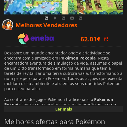
Melhores Vendedores
62.01
€
63.99
€
64.72
€
Descobre um mundo encantador onde a criatividade se
encontra com a amizade em
Pokémon Pokopia
. Nesta
encantadora aventura de simulação da vida, assumes o papel
de um Ditto transformado em forma humana que tem a
tarefa de revitalizar uma terra outrora vazia, transformando-a
num próspero paraíso Pokémon. Todas as acções que executa
moldam o seu ambiente e atraem os seus queridos Pokémon
para o seu paraíso.
Ao contrário dos jogos Pokémon tradicionais, o
Pokémon
Pokopia
centra-se na exploração e na interação em vez de
Ler mais
nas batalhas. Faz amizade com uma grande variedade de
Pokémon, aprende as suas capacidades únicas e utiliza esses
Melhores ofertas para Pokémon
poderes para cuidar do que te rodeia, quer seja regar plantas
com a Water Gun do Squirtle ou cultivar jardins com a