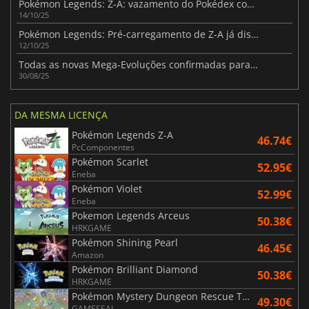
Pokémon Legends: Z-A: vazamento do Pokédex completo dias antes do lançamento
14/10/25
Pokémon Legends: Pré-carregamento de Z-A já disponível antes do lançamento
12/10/25
Todas as novas Mega-Evoluções confirmadas para Pokémon Legends: Z-A
30/08/25
DA MESMA LICENÇA
Pokémon Legends Z-A
46.74€
PcComponentes
Pokémon Scarlet
52.95€
Eneba
Pokémon Violet
52.99€
Eneba
Pokemon Legends Arceus
50.38€
HRKGAME
Pokémon Shining Pearl
46.45€
Amazon
Pokémon Brilliant Diamond
50.38€
HRKGAME
Pokémon Mystery Dungeon Rescue Team DX
49.30€
GAMESEAL