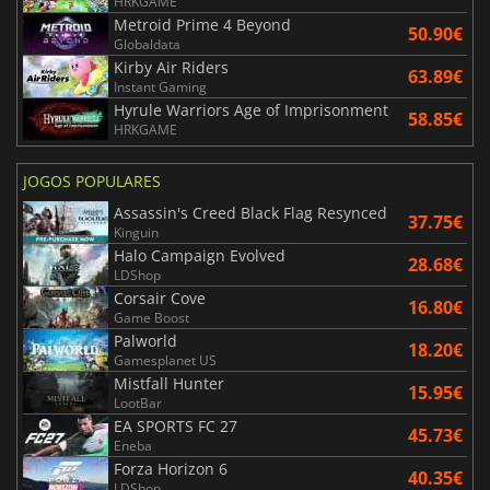
HRKGAME
Metroid Prime 4 Beyond
50.90€
Globaldata
Kirby Air Riders
63.89€
Instant Gaming
Hyrule Warriors Age of Imprisonment
58.85€
HRKGAME
JOGOS POPULARES
Assassin's Creed Black Flag Resynced
37.75€
Kinguin
Halo Campaign Evolved
28.68€
LDShop
Corsair Cove
16.80€
Game Boost
Palworld
18.20€
Gamesplanet US
Mistfall Hunter
15.95€
LootBar
EA SPORTS FC 27
45.73€
Eneba
Forza Horizon 6
40.35€
LDShop