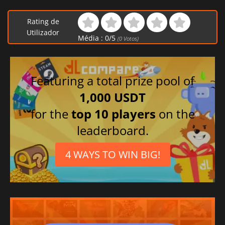
Rating de
Utilizador
Média :
0
/
5
(
0
Votos)
Featuring a total prize pool of
1,000 USDT
for the
top 10 players
on the
leaderboard.
4 WAYS TO WIN BIG!