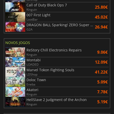
Call of Duty Black Ops 7
25.80€
Kinguin
007 First Light
45.02€
LootBar
DRAGON BALL Sparking! ZERO Super Limit Breaking NEO
26.94€
G2A
NOVOS JOGOS
ReStory Chill Electronics Repairs
9.06€
Kinguin
Montabi
12.09€
LOADED
Marvel Tokon Fighting Souls
41.22€
LDShop
Doloc Town
5.09€
Eneba
Akatori
7.78€
Kinguin
HellSlave 2 Judgment of the Archon
5.19€
Kinguin