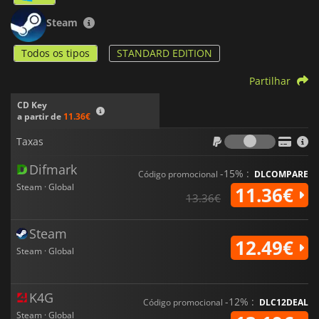
Steam
Todos os tipos
STANDARD EDITION
Partilhar
CD Key
a partir de
11.36€
Taxas
Taxas
Difmark
-15% :
Código promocional
DLCOMPARE
Steam · Global
11.36€
13.36€
Steam
12.49€
Steam · Global
K4G
-12% :
Código promocional
DLC12DEAL
Steam · Global