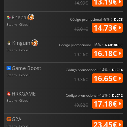
13.19€
14.99€
Eneba
-8% :
Código promocional
DLC8
Steam · Global
14.73€
16.01€
Kinguin
-16% :
Código promocional
RAB18DLC
Steam · Global
16.18€
19.26€
Game Boost
-14% :
Código promocional
DLC14
Steam · Global
16.65€
19.36€
HRKGAME
-12% :
Código promocional
DLC12
Steam · Global
17.18€
19.52€
G2A
23.45€
Steam · Global