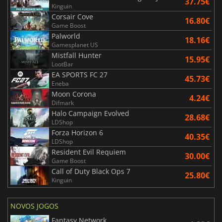
37.75€
Kinguin
Corsair Cove
16.80€
Game Boost
Palworld
18.16€
Gamesplanet US
Mistfall Hunter
15.95€
LootBar
EA SPORTS FC 27
45.73€
Eneba
Moon Corona
4.24€
Difmark
Halo Campaign Evolved
28.68€
LDShop
Forza Horizon 6
40.35€
LDShop
Resident Evil Requiem
30.00€
Game Boost
Call of Duty Black Ops 7
25.80€
Kinguin
NOVOS JOGOS
Fantasy Network