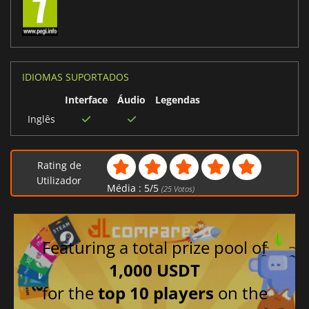
IDIOMAS SUPORTADOS
Interface
Áudio
Legendas
Inglês
Rating de
Utilizador
Média :
5
/
5
(
25
Votos)
Featuring a total prize pool of
1,000 USDT
for the
top 10 players
on the