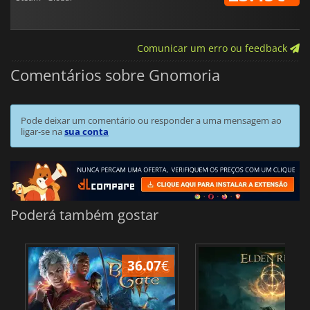
Comunicar um erro ou feedback
Comentários sobre Gnomoria
Pode deixar um comentário ou responder a uma mensagem ao
ligar-se na
sua conta
Poderá também gostar
36.07
€
4