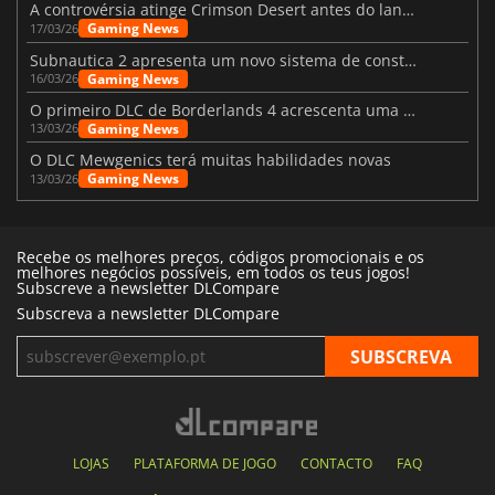
A controvérsia atinge Crimson Desert antes do lançamento
Gaming News
17/03/26
Subnautica 2 apresenta um novo sistema de construção de bases
Gaming News
16/03/26
O primeiro DLC de Borderlands 4 acrescenta uma nova personagem e muito mais
Gaming News
13/03/26
O DLC Mewgenics terá muitas habilidades novas
Gaming News
13/03/26
Recebe os melhores preços, códigos promocionais e os
melhores negócios possíveis, em todos os teus jogos!
Subscreve a newsletter DLCompare
Subscreva a newsletter DLCompare
LOJAS
PLATAFORMA DE JOGO
CONTACTO
FAQ