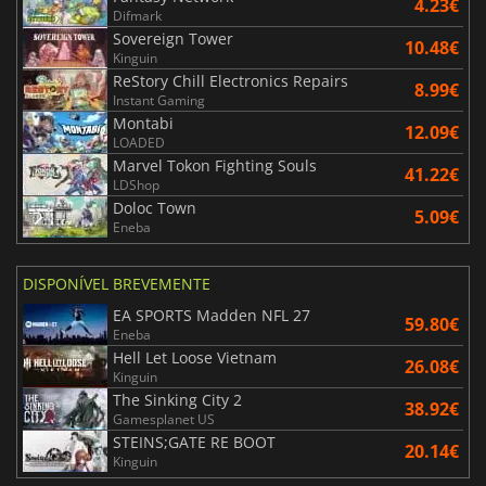
4.23€
Difmark
Sovereign Tower
10.48€
Kinguin
ReStory Chill Electronics Repairs
8.99€
Instant Gaming
Montabi
12.09€
LOADED
Marvel Tokon Fighting Souls
41.22€
LDShop
Doloc Town
5.09€
Eneba
DISPONÍVEL BREVEMENTE
EA SPORTS Madden NFL 27
59.80€
Eneba
Hell Let Loose Vietnam
26.08€
Kinguin
The Sinking City 2
38.92€
Gamesplanet US
STEINS;GATE RE BOOT
20.14€
Kinguin