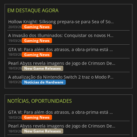
EM DESTAQUE AGORA
Hollow Knight: Silksong prepara-se para Sea of Sorrow com um patch
Gaming News
20/03/26
A Invasão dos Illuminados: Conquistar os novos Helldivers 2 Atualização!
Gaming News
19/03/26
GTA VI: Para além dos atrasos, a obra-prima está quase a chegar
Gaming News
18/03/26
Pearl Abyss revela imagens de jogo de Crimson Desert para a PS5
New Game Releases
18/03/26
A atualização da Nintendo Switch 2 traz o Modo Portátil aos jogos mais antigos da Switch
Notícias de Hardware
18/03/26
NOTÍCIAS, OPORTUNIDADES
GTA VI: Para além dos atrasos, a obra-prima está quase a chegar
Gaming News
18/03/26
Pearl Abyss revela imagens de jogo de Crimson Desert para a PS5
New Game Releases
18/03/26