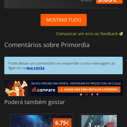
MOSTRAR TUDO
Comunicar um erro ou feedback
Comentários sobre Primordia
Pode deixar um comentário ou responder a uma mensagem ao
ligar-se na
sua conta
Poderá também gostar
6.75
€
1