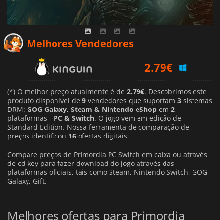
Melhores Vendedores
2.79
€
3.59
€
(*) O melhor preço atualmente é de
2.79€
. Descobrimos este
produto disponível de
9
vendedores que suportam
3
sistemas
DRM:
GOG Galaxy, Steam & Nintendo eShop
em
2
2.99
€
plataformas -
PC & Switch
. O jogo vem em edição de
Standard Edition. Nossa ferramenta de comparação de
preços identificou
16
ofertas digitais.
Compare preços de Primordia PC Switch em caixa ou através
de cd key para fazer download do jogo através das
plataformas oficiais, tais como Steam, Nintendo Switch, GOG
Galaxy, Gift.
Melhores ofertas para Primordia