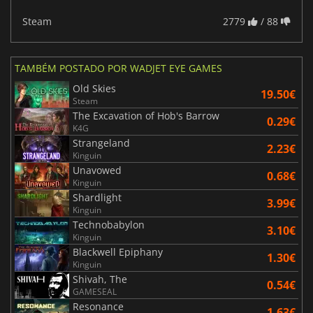
Steam
2779
/ 88
TAMBÉM POSTADO POR WADJET EYE GAMES
Old Skies
19.50€
Steam
The Excavation of Hob's Barrow
0.29€
K4G
Strangeland
2.23€
Kinguin
Unavowed
0.68€
Kinguin
Shardlight
3.99€
Kinguin
Technobabylon
3.10€
Kinguin
Blackwell Epiphany
1.30€
Kinguin
Shivah, The
0.54€
GAMESEAL
Resonance
1.63€