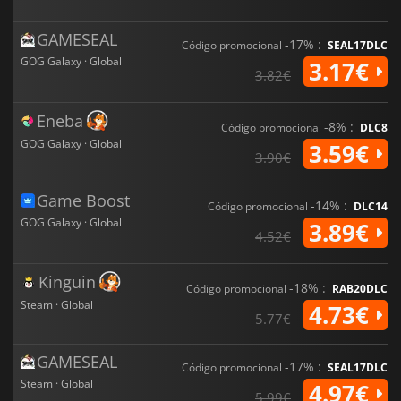
GAMESEAL
-17% :
Código promocional
SEAL17DLC
GOG Galaxy · Global
3.17€
3.82€
Eneba
-8% :
Código promocional
DLC8
GOG Galaxy · Global
3.59€
3.90€
Game Boost
-14% :
Código promocional
DLC14
GOG Galaxy · Global
3.89€
4.52€
Kinguin
-18% :
Código promocional
RAB20DLC
Steam · Global
4.73€
5.77€
GAMESEAL
-17% :
Código promocional
SEAL17DLC
Steam · Global
4.97€
5.99€