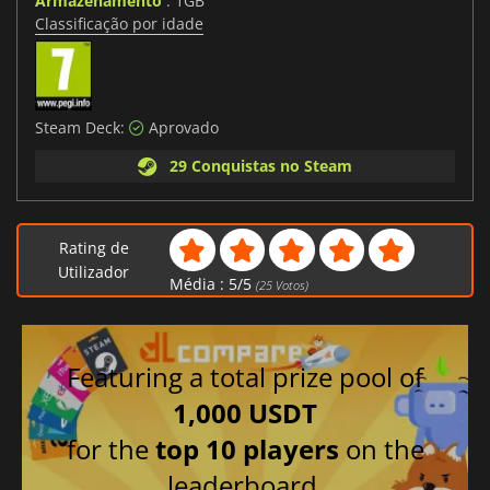
Armazenamento
: 1GB
Classificação por idade
Steam Deck:
Aprovado
29 Conquistas no Steam
Rating de
Utilizador
Média :
5
/
5
(
25
Votos)
Featuring a total prize pool of
1,000 USDT
for the
top 10 players
on the
leaderboard.