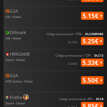
G2A
5.15€
Gift · Global
Difmark
-15% :
Código promocional
DLCOMPARE
Gift · Global
5.25€
6.18€
HRKGAME
-12% :
Código promocional
DLC12
Steam · Global
5.33€
6.06€
G2A
5.50€
GOG Galaxy · Global
Eneba
-8% :
Código promocional
DLC8
Steam · Global
5.85€
6.36€