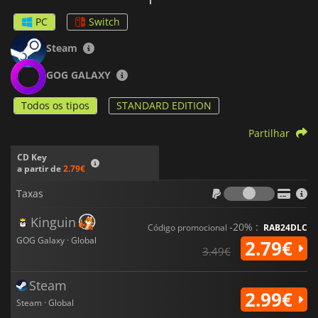
PC
Switch
Steam
GOG GALAXY
Todos os tipos
STANDARD EDITION
Partilhar
CD Key
a partir de
2.79€
Taxas
Taxas
Kinguin
-20% :
Código promocional
RAB24DLC
GOG Galaxy · Global
2.79€
3.49€
Steam
2.99€
Steam · Global