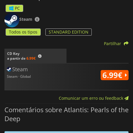
PC
Steam
Todos os tipos
STANDARD EDITION
Partilhar
CD Key
a partir de
6.99€
Steam
6.99€
Steam · Global
Comunicar um erro ou feedback
Comentários sobre Atlantis: Pearls of the
Deep