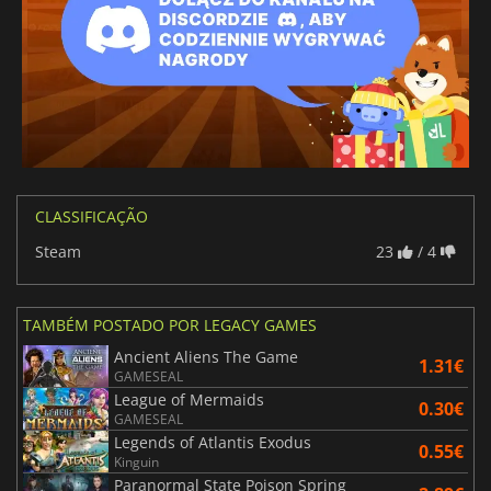
CLASSIFICAÇÃO
Steam
23
/ 4
TAMBÉM POSTADO POR LEGACY GAMES
Ancient Aliens The Game
1.31€
GAMESEAL
League of Mermaids
0.30€
GAMESEAL
Legends of Atlantis Exodus
0.55€
Kinguin
Paranormal State Poison Spring