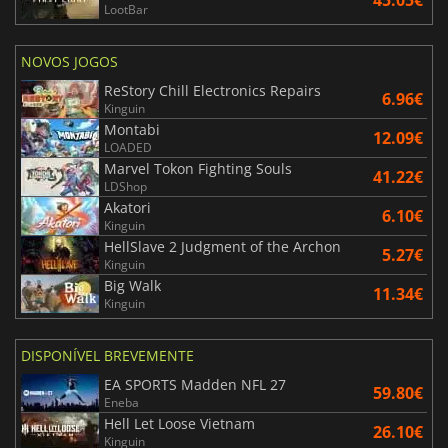
LootBar
NOVOS JOGOS
ReStory Chill Electronics Repairs
6.96€
Kinguin
Montabi
12.09€
LOADED
Marvel Tokon Fighting Souls
41.22€
LDShop
Akatori
6.10€
Kinguin
HellSlave 2 Judgment of the Archon
5.27€
Kinguin
Big Walk
11.34€
Kinguin
DISPONÍVEL BREVEMENTE
EA SPORTS Madden NFL 27
59.80€
Eneba
Hell Let Loose Vietnam
26.10€
Kinguin