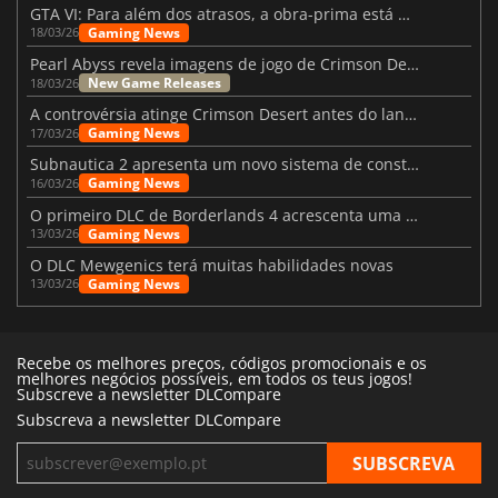
GTA VI: Para além dos atrasos, a obra-prima está quase a chegar
Gaming News
18/03/26
Pearl Abyss revela imagens de jogo de Crimson Desert para a PS5
New Game Releases
18/03/26
A controvérsia atinge Crimson Desert antes do lançamento
Gaming News
17/03/26
Subnautica 2 apresenta um novo sistema de construção de bases
Gaming News
16/03/26
O primeiro DLC de Borderlands 4 acrescenta uma nova personagem e muito mais
Gaming News
13/03/26
O DLC Mewgenics terá muitas habilidades novas
Gaming News
13/03/26
Recebe os melhores preços, códigos promocionais e os
melhores negócios possíveis, em todos os teus jogos!
Subscreve a newsletter DLCompare
Subscreva a newsletter DLCompare