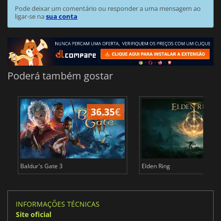
Pode deixar um comentário ou responder a uma mensagem ao
ligar-se na
sua conta
Poderá também gostar
36.35
€
4
Baldur's Gate 3
Elden Ring
INFORMAÇÕES TÉCNICAS
Site oficial