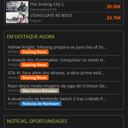
The Sinking City 2
39.00€
Gamesplanet US
STEINS;GATE RE BOOT
24.76€
Kinguin
EM DESTAQUE AGORA
Hollow Knight: Silksong prepara-se para Sea of Sorrow com um patch
Gaming News
20/03/26
A Invasão dos Illuminados: Conquistar os novos Helldivers 2 Atualização!
Gaming News
19/03/26
GTA VI: Para além dos atrasos, a obra-prima está quase a chegar
Gaming News
18/03/26
Pearl Abyss revela imagens de jogo de Crimson Desert para a PS5
New Game Releases
18/03/26
A atualização da Nintendo Switch 2 traz o Modo Portátil aos jogos mais antigos da Switch
Notícias de Hardware
18/03/26
NOTÍCIAS, OPORTUNIDADES