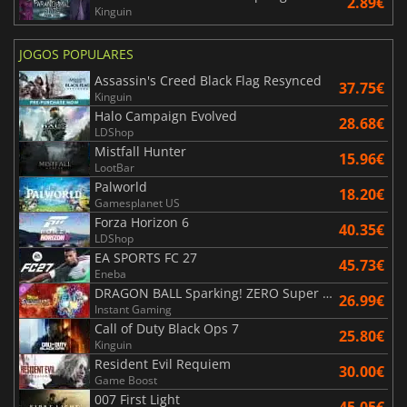
2.89€
Kinguin
JOGOS POPULARES
Assassin's Creed Black Flag Resynced
37.75€
Kinguin
Halo Campaign Evolved
28.68€
LDShop
Mistfall Hunter
15.96€
LootBar
Palworld
18.20€
Gamesplanet US
Forza Horizon 6
40.35€
LDShop
EA SPORTS FC 27
45.73€
Eneba
DRAGON BALL Sparking! ZERO Super Limit Breaking NEO
26.99€
Instant Gaming
Call of Duty Black Ops 7
25.80€
Kinguin
Resident Evil Requiem
30.00€
Game Boost
007 First Light
45.05€