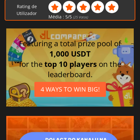
Rating de
Utilizador
Média :
5
/
5
(
25
Votos)
Featuring a total prize pool of
1,000 USDT
for the
top 10 players
on the
leaderboard.
4 WAYS TO WIN BIG!