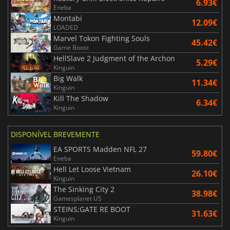
6.93€
Eneba
Montabi
12.09€
LOADED
Marvel Tokon Fighting Souls
45.42€
Game Boost
HellSlave 2 Judgment of the Archon
5.29€
Kinguin
Big Walk
11.34€
Kinguin
Kill The Shadow
6.34€
Kinguin
DISPONÍVEL BREVEMENTE
EA SPORTS Madden NFL 27
59.80€
Eneba
Hell Let Loose Vietnam
26.10€
Kinguin
The Sinking City 2
38.98€
Gamesplanet US
STEINS;GATE RE BOOT
31.63€
Kinguin