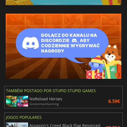
TAMBÉM POSTADO POR STUPID STUPID GAMES
NoReload Heroes
6.59€
GreenmanGaming
JOGOS POPULARES
Assassin's Creed Black Flag Resynced