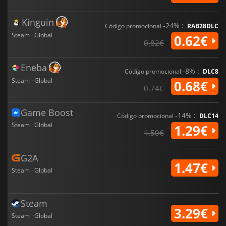
Kinguin
-24% :
Código promocional
RAB28DLC
Steam · Global
0.62€
0.82€
Eneba
-8% :
Código promocional
DLC8
Steam · Global
0.68€
0.74€
Game Boost
-14% :
Código promocional
DLC14
Steam · Global
1.29€
1.50€
G2A
1.47€
Steam · Global
Steam
3.29€
Steam · Global