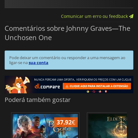
Comunicar um erro ou feedback
Comentários sobre Johnny Graves—The
Unchosen One
Pode deixar um comentário ou responder a uma mensagem ao
ligar-se na
sua conta
Poderá também gostar
37.92
€
4