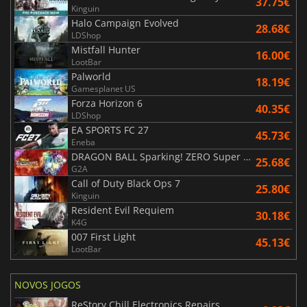
37.75€
Kinguin
Halo Campaign Evolved
28.68€
LDShop
Mistfall Hunter
16.00€
LootBar
Palworld
18.19€
Gamesplanet US
Forza Horizon 6
40.35€
LDShop
EA SPORTS FC 27
45.73€
Eneba
DRAGON BALL Sparking! ZERO Super Limit Breaking NEO
25.68€
G2A
Call of Duty Black Ops 7
25.80€
Kinguin
Resident Evil Requiem
30.18€
K4G
007 First Light
45.13€
LootBar
NOVOS JOGOS
ReStory Chill Electronics Repairs