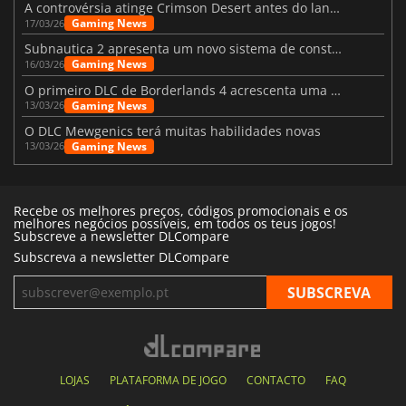
A controvérsia atinge Crimson Desert antes do lançamento
Gaming News
17/03/26
Subnautica 2 apresenta um novo sistema de construção de bases
Gaming News
16/03/26
O primeiro DLC de Borderlands 4 acrescenta uma nova personagem e muito mais
Gaming News
13/03/26
O DLC Mewgenics terá muitas habilidades novas
Gaming News
13/03/26
Recebe os melhores preços, códigos promocionais e os
melhores negócios possíveis, em todos os teus jogos!
Subscreve a newsletter DLCompare
Subscreva a newsletter DLCompare
LOJAS
PLATAFORMA DE JOGO
CONTACTO
FAQ