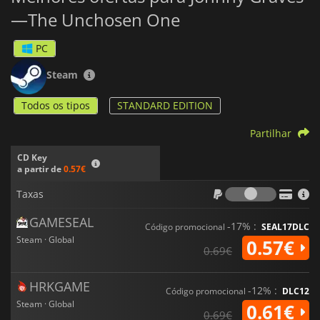
—The Unchosen One
PC
Steam
Todos os tipos
STANDARD EDITION
Partilhar
CD Key
a partir de
0.57€
Taxas
Taxas
GAMESEAL
-17% :
Código promocional
SEAL17DLC
Steam · Global
0.57€
0.69€
HRKGAME
-12% :
Código promocional
DLC12
Steam · Global
0.61€
0.69€