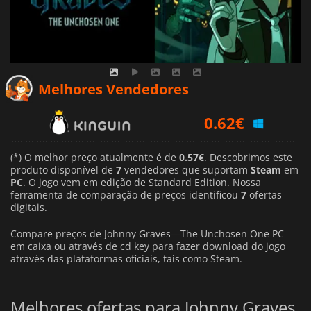
Melhores Vendedores
0.62
€
0.68
€
(*) O melhor preço atualmente é de
0.57€
. Descobrimos este
0.57
€
produto disponível de
7
vendedores que suportam
Steam
em
PC
. O jogo vem em edição de Standard Edition. Nossa
ferramenta de comparação de preços identificou
7
ofertas
digitais.
Compare preços de Johnny Graves—The Unchosen One PC
em caixa ou através de cd key para fazer download do jogo
através das plataformas oficiais, tais como Steam.
Melhores ofertas para Johnny Graves