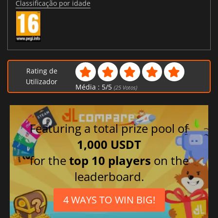
Classificação por idade
Rating de
Utilizador
Média :
5
/
5
(
25
Votos)
Featuring a total prize pool of
1,000 USDT
for the
top 10 players
on the
leaderboard.
4 WAYS TO WIN BIG!