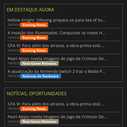
EM DESTAQUE AGORA
Hollow Knight: Silksong prepara-se para Sea of Sorrow com um patch
Gaming News
20/03/26
A Invasão dos Illuminados: Conquistar os novos Helldivers 2 Atualização!
Gaming News
19/03/26
GTA VI: Para além dos atrasos, a obra-prima está quase a chegar
Gaming News
18/03/26
Pearl Abyss revela imagens de jogo de Crimson Desert para a PS5
New Game Releases
18/03/26
A atualização da Nintendo Switch 2 traz o Modo Portátil aos jogos mais antigos da Switch
Notícias de Hardware
18/03/26
NOTÍCIAS, OPORTUNIDADES
GTA VI: Para além dos atrasos, a obra-prima está quase a chegar
Gaming News
18/03/26
Pearl Abyss revela imagens de jogo de Crimson Desert para a PS5
New Game Releases
18/03/26