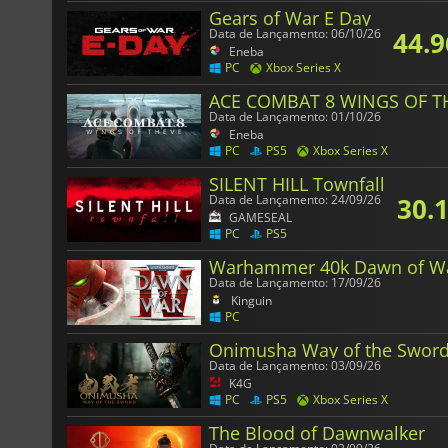
Gears of War E Day
44.9
Data de Lançamento: 06/10/26
Eneba
PC
Xbox Series X
ACE COMBAT 8 WINGS OF T
Data de Lançamento: 01/10/26
Eneba
PC
PS5
Xbox Series X
SILENT HILL Townfall
30.
Data de Lançamento: 24/09/26
GAMESEAL
PC
PS5
Warhammer 40k Dawn of W
Data de Lançamento: 17/09/26
Kinguin
PC
Onimusha Way of the Swor
Data de Lançamento: 03/09/26
K4G
PC
PS5
Xbox Series X
The Blood of Dawnwalker