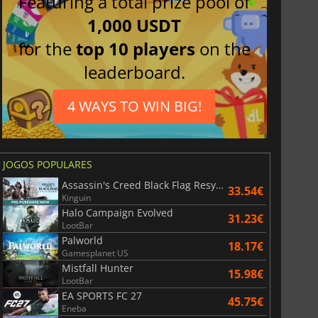
Featuring a total prize pool of
1,000 USDT
for the
top 10 players
on the
leaderboard.
4 WAYS TO WIN BIG!
JOGOS POPULARES
Assassin's Creed Black Flag Resynced
33.54€
Kinguin
Halo Campaign Evolved
31.23€
LootBar
Palworld
18.17€
Gamesplanet US
Mistfall Hunter
15.98€
LootBar
EA SPORTS FC 27
45.75€
Eneba