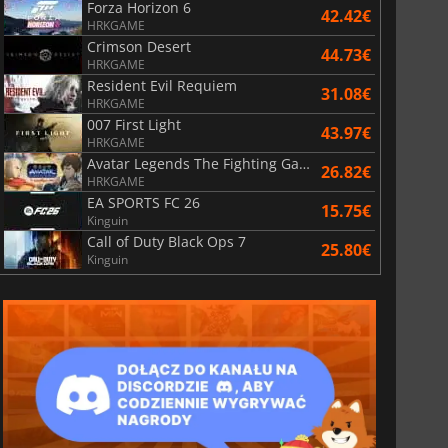
Forza Horizon 6
42.42€
HRKGAME
Crimson Desert
44.73€
HRKGAME
Resident Evil Requiem
31.08€
HRKGAME
007 First Light
43.97€
HRKGAME
Avatar Legends The Fighting Game
26.82€
HRKGAME
EA SPORTS FC 26
15.75€
Kinguin
Call of Duty Black Ops 7
25.80€
Kinguin