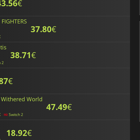
43.56
€
 FIGHTERS
37.80
€
X
tis
38.71
€
h 2
87
€
 Withered World
47.49
€
X
Switch 2
18.92
€