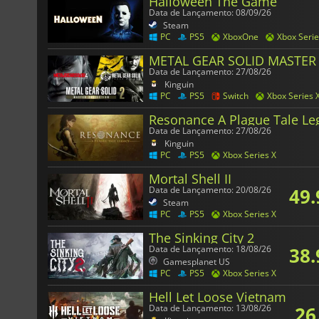
Halloween The Game
Data de Lançamento: 08/09/26
Steam
PC
PS5
XboxOne
Xbox Serie
METAL GEAR SOLID MASTER 
Data de Lançamento: 27/08/26
Kinguin
PC
PS5
Switch
Xbox Series 
Resonance A Plague Tale Le
Data de Lançamento: 27/08/26
Kinguin
PC
PS5
Xbox Series X
Mortal Shell II
49.
Data de Lançamento: 20/08/26
Steam
PC
PS5
Xbox Series X
The Sinking City 2
38.
Data de Lançamento: 18/08/26
Gamesplanet US
PC
PS5
Xbox Series X
Hell Let Loose Vietnam
26
Data de Lançamento: 13/08/26