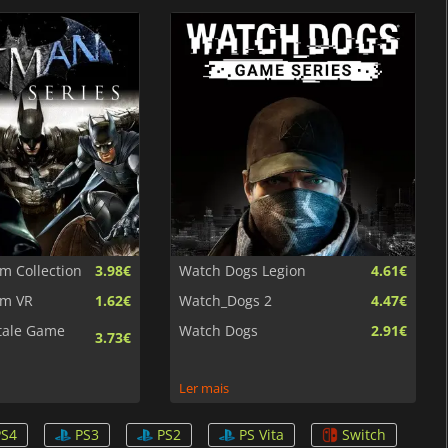
 Collection
3.98€
Watch Dogs Legion
4.61€
am VR
1.62€
Watch_Dogs 2
4.47€
tale Game
Watch Dogs
2.91€
3.73€
Ler mais
PS4
PS3
PS2
PS Vita
Switch