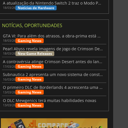
A atualização da Nintendo Switch 2 traz o Modo Portátil aos jogos mais antigos da Switch
Notícias de Hardware
18/03/26
NOTÍCIAS, OPORTUNIDADES
GTA VI: Para além dos atrasos, a obra-prima está quase a chegar
Gaming News
18/03/26
Pearl Abyss revela imagens de jogo de Crimson Desert para a PS5
New Game Releases
18/03/26
A controvérsia atinge Crimson Desert antes do lançamento
Gaming News
17/03/26
Subnautica 2 apresenta um novo sistema de construção de bases
Gaming News
16/03/26
O primeiro DLC de Borderlands 4 acrescenta uma nova personagem e muito mais
Gaming News
13/03/26
O DLC Mewgenics terá muitas habilidades novas
Gaming News
13/03/26