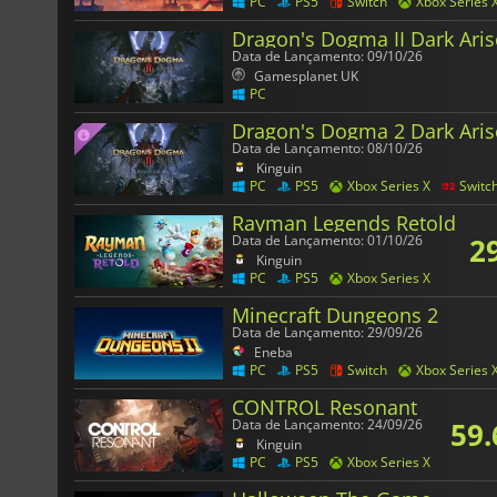
PC
PS5
Switch
Xbox Series 
Dragon's Dogma II Dark Ari
Data de Lançamento: 09/10/26
Gamesplanet UK
PC
Dragon's Dogma 2 Dark Ari
Data de Lançamento: 08/10/26
Kinguin
PC
PS5
Xbox Series X
Switc
Rayman Legends Retold
2
Data de Lançamento: 01/10/26
Kinguin
PC
PS5
Xbox Series X
Minecraft Dungeons 2
Data de Lançamento: 29/09/26
Eneba
PC
PS5
Switch
Xbox Series 
CONTROL Resonant
59.
Data de Lançamento: 24/09/26
Kinguin
PC
PS5
Xbox Series X