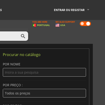
AS
ENTRAR OU REGISTAR
YOU ARE HERE
WE ALSO SUPPORT
Dark
PORTUGAL
USA
mode
Procurar no catálogo
POR NOME
POR PREÇO :