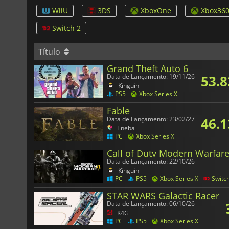
WiiU
3DS
XboxOne
Xbox36
Switch 2
Título
Grand Theft Auto 6
53.8
Data de Lançamento: 19/11/26
Kinguin
PS5
Xbox Series X
Fable
46.1
Data de Lançamento: 23/02/27
Eneba
PC
Xbox Series X
Call of Duty Modern Warfare
Data de Lançamento: 22/10/26
Kinguin
PC
PS5
Xbox Series X
Switc
STAR WARS Galactic Racer
Data de Lançamento: 06/10/26
K4G
PC
PS5
Xbox Series X