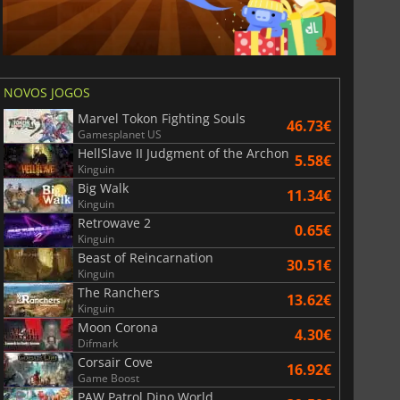
NOVOS JOGOS
Marvel Tokon Fighting Souls
46.73€
Gamesplanet US
HellSlave II Judgment of the Archon
5.58€
Kinguin
Big Walk
11.34€
Kinguin
Retrowave 2
0.65€
Kinguin
Beast of Reincarnation
30.51€
Kinguin
The Ranchers
13.62€
Kinguin
Moon Corona
4.30€
Difmark
Corsair Cove
16.92€
Game Boost
PAW Patrol Dino World