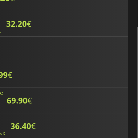
32.20
€
X
99
€
ve
69.90
€
36.40
€
s X