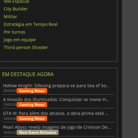
Voo Espacial
City Builder
Militar
Estratégia em Tempo Real
Por turnos
Jogo em equipe
Third-person Shooter
EM DESTAQUE AGORA
Hollow Knight: Silksong prepara-se para Sea of Sorrow com um patch
Gaming News
20/03/26
A Invasão dos Illuminados: Conquistar os novos Helldivers 2 Atualização!
Gaming News
19/03/26
GTA VI: Para além dos atrasos, a obra-prima está quase a chegar
Gaming News
18/03/26
Pearl Abyss revela imagens de jogo de Crimson Desert para a PS5
New Game Releases
18/03/26