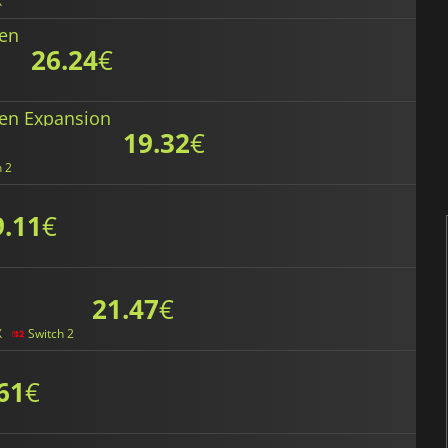
X
sen
26.24
€
sen Expansion
19.32
€
h 2
9.11
€
21.47
€
X
Switch 2
61
€