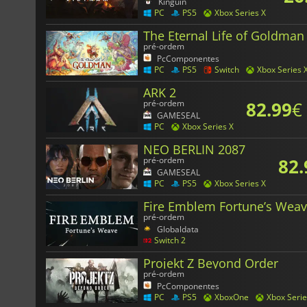
Kinguin
PC
PS5
Xbox Series X
The Eternal Life of Goldman
pré-ordem
PcComponentes
PC
PS5
Switch
Xbox Series 
ARK 2
82.99
€
pré-ordem
GAMESEAL
PC
Xbox Series X
NEO BERLIN 2087
82.
pré-ordem
GAMESEAL
PC
PS5
Xbox Series X
Fire Emblem Fortune’s Wea
pré-ordem
Globaldata
Switch 2
Projekt Z Beyond Order
pré-ordem
PcComponentes
PC
PS5
XboxOne
Xbox Serie