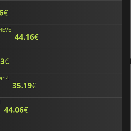
6
€
HEVE
44.16
€
13
€
ar 4
35.19
€
d
44.06
€