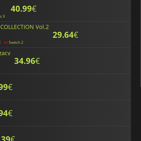
40.99
€
s X
COLLECTION Vol.2
29.64
€
X
Switch 2
gacy
34.96
€
99
€
94
€
.39
€