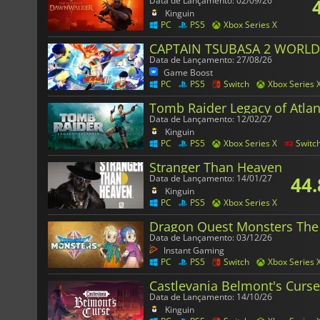
Data de Lançamento: 02/09/26
Kinguin
PC
PS5
Xbox Series X
CAPTAIN TSUBASA 2 WORLD
Data de Lançamento: 27/08/26
Game Boost
PC
PS5
Switch
Xbox Series 
Tomb Raider Legacy of Atlan
Data de Lançamento: 12/02/27
Kinguin
PC
PS5
Xbox Series X
Switc
Stranger Than Heaven
44.
Data de Lançamento: 14/01/27
Kinguin
PC
PS5
Xbox Series X
Dragon Quest Monsters The
Data de Lançamento: 03/12/26
Instant Gaming
PC
PS5
Switch
Xbox Series 
Castlevania Belmont's Curse
Data de Lançamento: 14/10/26
Kinguin