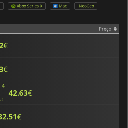
0
Xbox Series X
Mac
NeoGeo
Preço
2
€
3
€
 4
42.63
€
h 2
32.51
€