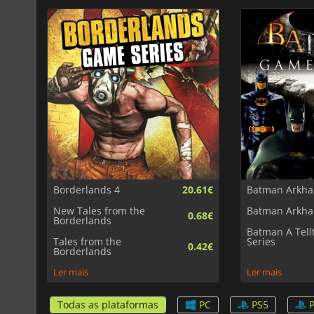
Borderlands 4
20.61€
Batman Arkham
New Tales from the
Batman Arkh
0.68€
Borderlands
Batman A Tell
Tales from the
Series
0.42€
Borderlands
Ler mais
Ler mais
Todas as plataformas
PC
PS5