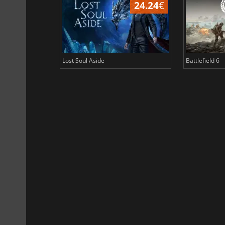
24.24
€
Lost Soul Aside
Battlefield 6