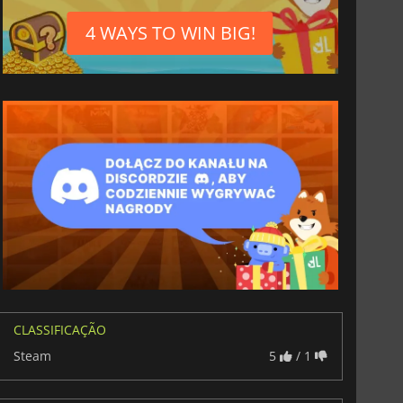
36.07
€
41.13
€
4 WAYS TO WIN BIG!
r's Gate 3
Elden Ring
CLASSIFICAÇÃO
Steam
5
/ 1