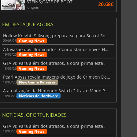
STEINS;GATE RE BOOT
20.68€
Kinguin
EM DESTAQUE AGORA
Hollow Knight: Silksong prepara-se para Sea of Sorrow com um patch
Gaming News
20/03/26
A Invasão dos Illuminados: Conquistar os novos Helldivers 2 Atualização!
Gaming News
19/03/26
GTA VI: Para além dos atrasos, a obra-prima está quase a chegar
Gaming News
18/03/26
Pearl Abyss revela imagens de jogo de Crimson Desert para a PS5
New Game Releases
18/03/26
A atualização da Nintendo Switch 2 traz o Modo Portátil aos jogos mais antigos da Switch
Notícias de Hardware
18/03/26
NOTÍCIAS, OPORTUNIDADES
GTA VI: Para além dos atrasos, a obra-prima está quase a chegar
Gaming News
18/03/26