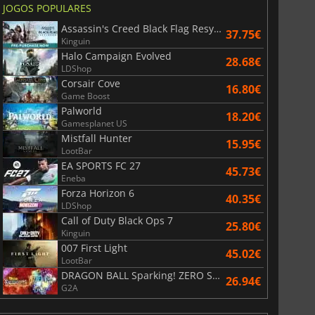
JOGOS POPULARES
Assassin's Creed Black Flag Resynced
37.75€
Kinguin
Halo Campaign Evolved
28.68€
LDShop
Corsair Cove
16.80€
Game Boost
Palworld
18.20€
Gamesplanet US
Mistfall Hunter
15.95€
LootBar
EA SPORTS FC 27
45.73€
Eneba
Forza Horizon 6
40.35€
LDShop
Call of Duty Black Ops 7
25.80€
Kinguin
007 First Light
45.02€
LootBar
DRAGON BALL Sparking! ZERO Super Limit Breaking NEO
26.94€
G2A