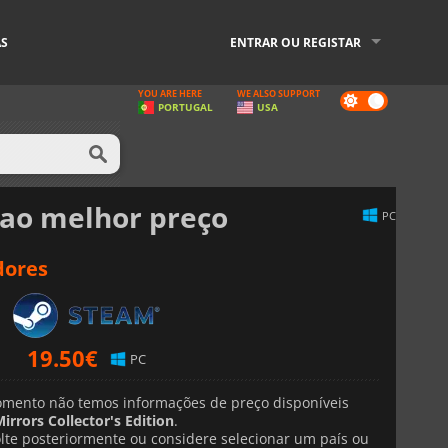
AS
ENTRAR OU REGISTAR
YOU ARE HERE
WE ALSO SUPPORT
Dark
PORTUGAL
USA
mode
ao melhor preço
PC
dores
19.50
€
PC
mento não temos informações de preço disponíveis
rrors Collector's Edition
.
lte posteriormente ou considere selecionar um país ou