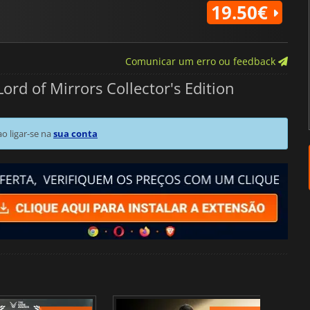
19.50€
Comunicar um erro ou feedback
rd of Mirrors Collector's Edition
 ligar-se na
sua conta