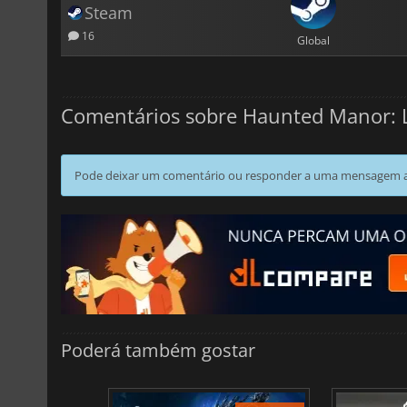
Steam
16
Global
Comentários sobre Haunted Manor: Lo
Pode deixar um comentário ou responder a uma mensagem ao
Poderá também gostar