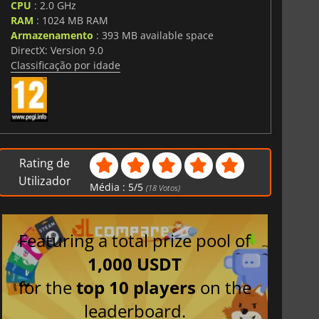
CPU
: 2.0 GHz
RAM
: 1024 MB RAM
Armazenamento
: 393 MB available space
DirectX: Version 9.0
Classificação por idade
Rating de
Utilizador
Média :
5
/
5
(
18
Votos)
Featuring a total prize pool of
1,000 USDT
for the
top 10 players
on the
leaderboard.