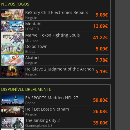
NOVOS JOGOS
ReStory Chill Electronics Repairs
9.06€
Kinguin
Montabi
12.09€
LOADED
Marvel Tokon Fighting Souls
41.22€
LDShop
Doloc Town
5.09€
Eneba
Akatori
7.78€
Kinguin
HellSlave 2 Judgment of the Archon
5.19€
Kinguin
DISPONÍVEL BREVEMENTE
EA SPORTS Madden NFL 27
59.80€
Eneba
Hell Let Loose Vietnam
26.08€
Kinguin
The Sinking City 2
39.00€
Gamesplanet US