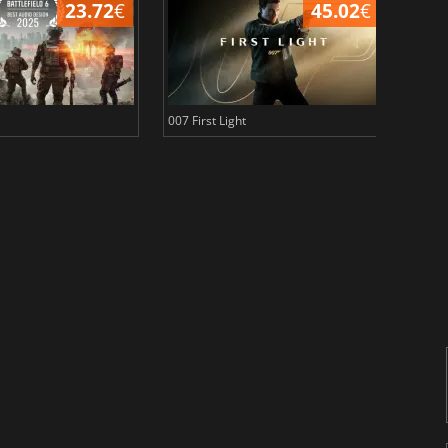
23.72
€
45.02
€
007 First Light
Baldu