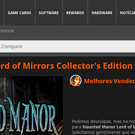
S
GAME CARDS
SOFTWARE
REWARDS
HARDWARE
NOTÍCI
 EDITION
d of Mirrors Collector's Edition
Melhores Vende
Pedimos desculpas, mas no mo
para
Haunted Manor Lord of Mi
Solicitamos gentilmente que vo