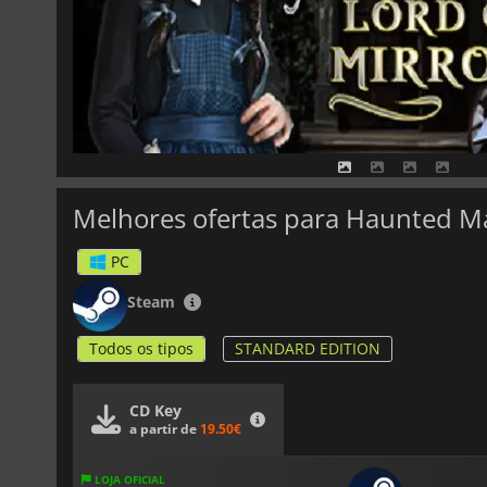
PC
Steam
Todos os tipos
STANDARD EDITION
CD Key
a partir de
19.50€
LOJA OFICIAL