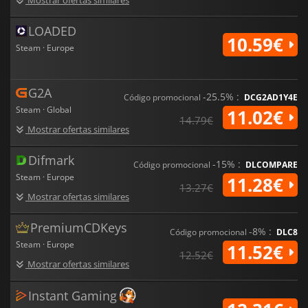
LOADED
10.59€
Steam · Europe
G2A
-25.5% :
Código promocional
DCG2AD1Y4E
Steam · Global
11.02€
14.79€
Mostrar ofertas similares
Difmark
-15% :
Código promocional
DLCOMPARE
Steam · Europe
11.28€
13.27€
Mostrar ofertas similares
PremiumCDKeys
-8% :
Código promocional
DLC8
Steam · Europe
11.52€
12.52€
Mostrar ofertas similares
Instant Gaming