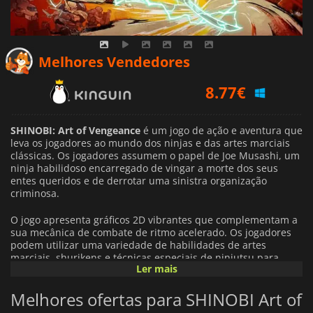
8.77
€
Melhores Vendedores
9.65
€
12.31
€
SHINOBI: Art of Vengeance
é um jogo de ação e aventura que
leva os jogadores ao mundo dos ninjas e das artes marciais
clássicas. Os jogadores assumem o papel de Joe Musashi, um
ninja habilidoso encarregado de vingar a morte dos seus
entes queridos e de derrotar uma sinistra organização
criminosa.
O jogo apresenta gráficos 2D vibrantes que complementam a
sua mecânica de combate de ritmo acelerado. Os jogadores
podem utilizar uma variedade de habilidades de artes
marciais, shurikens e técnicas especiais de ninjutsu para
Ler mais
derrotar inimigos, resolver puzzles e navegar por ambientes
com um design magnífico.
Melhores ofertas para SHINOBI Art of
A narrativa desenrola-se com uma mistura de ação intensa e