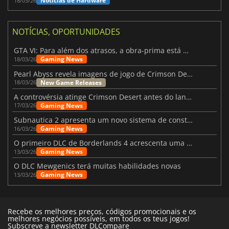
Notícias de Hardware
18/03/26
NOTÍCIAS, OPORTUNIDADES
GTA VI: Para além dos atrasos, a obra-prima está quase a chegar
Gaming News
18/03/26
Pearl Abyss revela imagens de jogo de Crimson Desert para a PS5
New Game Releases
18/03/26
A controvérsia atinge Crimson Desert antes do lançamento
Gaming News
17/03/26
Subnautica 2 apresenta um novo sistema de construção de bases
Gaming News
16/03/26
O primeiro DLC de Borderlands 4 acrescenta uma nova personagem e muito mais
Gaming News
13/03/26
O DLC Mewgenics terá muitas habilidades novas
Gaming News
13/03/26
Recebe os melhores preços, códigos promocionais e os
melhores negócios possíveis, em todos os teus jogos!
Subscreve a newsletter DLCompare