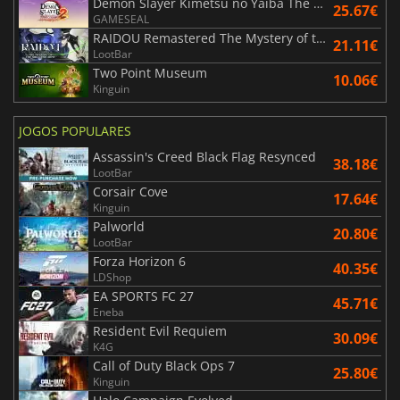
Demon Slayer Kimetsu no Yaiba The Hinokami Chronicles 2
25.67€
GAMESEAL
RAIDOU Remastered The Mystery of the Soulless Army
21.11€
LootBar
Two Point Museum
10.06€
Kinguin
JOGOS POPULARES
Assassin's Creed Black Flag Resynced
38.18€
LootBar
Corsair Cove
17.64€
Kinguin
Palworld
20.80€
LootBar
Forza Horizon 6
40.35€
LDShop
EA SPORTS FC 27
45.71€
Eneba
Resident Evil Requiem
30.09€
K4G
Call of Duty Black Ops 7
25.80€
Kinguin