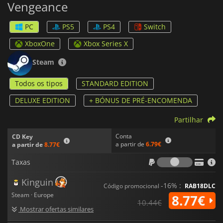
Vengeance
momentos de exploração, enquanto os jogadores perseguem
poderosos bosses e desvendam o enredo. A jogabilidade
desafiante incentiva os jogadores a aperfeiçoar as suas
PC
PS5
PS4
Switch
capacidades, proporcionando uma experiência satisfatória
para os fãs de títulos de ação clássicos.
XboxOne
Xbox Series X
Steam
Todos os tipos
STANDARD EDITION
DELUXE EDITION
+ BÓNUS DE PRÉ-ENCOMENDA
Partilhar
Conta
CD Key
a partir de
6.79€
a partir de
8.77€
Taxas
Taxas
Kinguin
-16% :
Código promocional
RAB18DLC
Steam · Europe
8.77€
10.44€
Mostrar ofertas similares