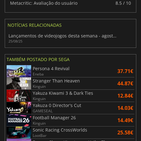
Metacritic: Avaliação do usuário
8.5 / 10
NOTÍCIAS RELACIONADAS
Lançamentos de videojogos desta semana - agosto de 2025 (Semana 35)
25/08/25
TAMBÉM POSTADO POR SEGA
Persona 4 Revival
37.71€
Eneba
Stranger Than Heaven
44.87€
Kinguin
Yakuza Kiwami 3 & Dark Ties
12.84€
Kinguin
Yakuza 0 Director's Cut
14.03€
GAMESEAL
Football Manager 26
14.49€
Kinguin
Sonic Racing CrossWorlds
25.58€
LootBar