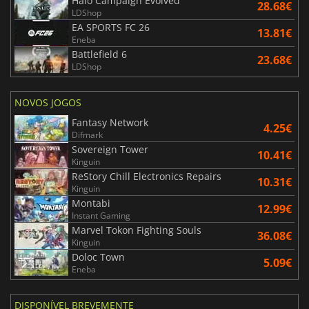
Halo Campaign Evolved
28.68€
LDShop
EA SPORTS FC 26
13.81€
Eneba
Battlefield 6
23.68€
LDShop
NOVOS JOGOS
Fantasy Network
4.25€
Difmark
Sovereign Tower
10.41€
Kinguin
ReStory Chill Electronics Repairs
10.31€
Kinguin
Montabi
12.99€
Instant Gaming
Marvel Tokon Fighting Souls
36.08€
Kinguin
Doloc Town
5.09€
Eneba
DISPONÍVEL BREVEMENTE