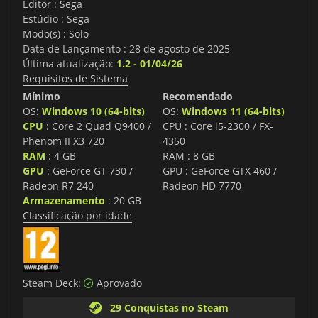
Editor : Sega
Estúdio : Sega
Modo(s) : Solo
Data de Lançamento : 28 de agosto de 2025
Última atualização:
1.2 - 01/04/26
Requisitos de Sistema
Mínimo
Recomendado
OS:
Windows 10 (64-bits)
OS:
Windows 11 (64-bits)
CPU
: Core 2 Quad Q9400 /
CPU : Core i5-2300 / FX-
Phenom II X3 720
4350
RAM
: 4 GB
RAM : 8 GB
GPU
: GeForce GT 730 /
GPU : GeForce GTX 460 /
Radeon R7 240
Radeon HD 7770
Armazenamento
: 20 GB
Classificação por idade
Steam Deck:
Aprovado
29 Conquistas no Steam