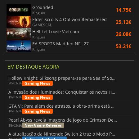
Grounded
14.75€
Kinguin
Elder Scrolls 4 Oblivion Remastered
25.12€
GAMESEAL
Hell Let Loose Vietnam
26.08€
Kinguin
EA SPORTS Madden NFL 27
53.21€
Kinguin
EM DESTAQUE AGORA
Hollow Knight: Silksong prepara-se para Sea of Sorrow com um patch
Gaming News
20/03/26
A Invasão dos Illuminados: Conquistar os novos Helldivers 2 Atualização!
Gaming News
19/03/26
GTA VI: Para além dos atrasos, a obra-prima está quase a chegar
Gaming News
18/03/26
Pearl Abyss revela imagens de jogo de Crimson Desert para a PS5
New Game Releases
18/03/26
A atualização da Nintendo Switch 2 traz o Modo Portátil aos jogos mais antigos da Switch