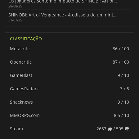
Os jogadores sentem o impacto de SHINOBI: Art of Vengeance
28/08/25
SHINOBI: Art of Vengeance - A odisseia de um ninja renascido
31/07/25
CLASSIFICAÇÃO
Metacritic
86 / 100
Opencritic
87 / 100
GameBlast
9 / 10
GamesRadar+
3 / 5
Shacknews
9 / 10
MMORPG.com
8.5 / 10
Steam
2637
/ 505