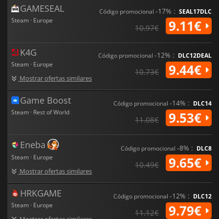
GAMESEAL
-17% :
Código promocional
SEAL17DLC
Steam · Europe
9.11€
10.97€
K4G
-12% :
Código promocional
DLC12DEAL
Steam · Europe
9.44€
10.73€
Mostrar ofertas similares
Game Boost
-14% :
Código promocional
DLC14
Steam · Rest of World
9.53€
11.08€
Eneba
-8% :
Código promocional
DLC8
Steam · Europe
9.65€
10.49€
Mostrar ofertas similares
HRKGAME
-12% :
Código promocional
DLC12
Steam · Europe
9.79€
11.12€
Mostrar ofertas similares