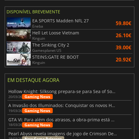
DISPONÍVEL BREVEMENTE
EA SPORTS Madden NFL 27
59.80€
Eneba
Hell Let Loose Vietnam
26.10€
Kinguin
The Sinking City 2
39.00€
Gamesplanet US
STEINS;GATE RE BOOT
20.92€
Kinguin
EM DESTAQUE AGORA
Hollow Knight: Silksong prepara-se para Sea of Sorrow com um patch
Gaming News
20/03/26
A Invasão dos Illuminados: Conquistar os novos Helldivers 2 Atualização!
Gaming News
19/03/26
GTA VI: Para além dos atrasos, a obra-prima está quase a chegar
Gaming News
18/03/26
Pearl Abyss revela imagens de jogo de Crimson Desert para a PS5
New Game Releases
18/03/26