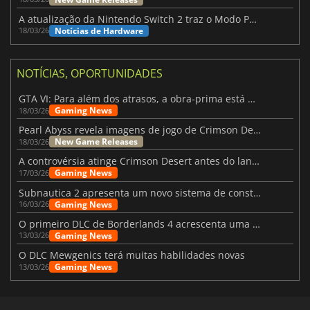
A atualização da Nintendo Switch 2 traz o Modo Portátil aos jogos mais antigos da Switch
Notícias de Hardware
18/03/26
NOTÍCIAS, OPORTUNIDADES
GTA VI: Para além dos atrasos, a obra-prima está quase a chegar
Gaming News
18/03/26
Pearl Abyss revela imagens de jogo de Crimson Desert para a PS5
New Game Releases
18/03/26
A controvérsia atinge Crimson Desert antes do lançamento
Gaming News
17/03/26
Subnautica 2 apresenta um novo sistema de construção de bases
Gaming News
16/03/26
O primeiro DLC de Borderlands 4 acrescenta uma nova personagem e muito mais
Gaming News
13/03/26
O DLC Mewgenics terá muitas habilidades novas
Gaming News
13/03/26