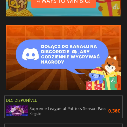
4 WAYS TO WIN BIG!
DLC DISPONÍVEL
Supreme League of Patriots Season Pass
0.36€
Kinguin