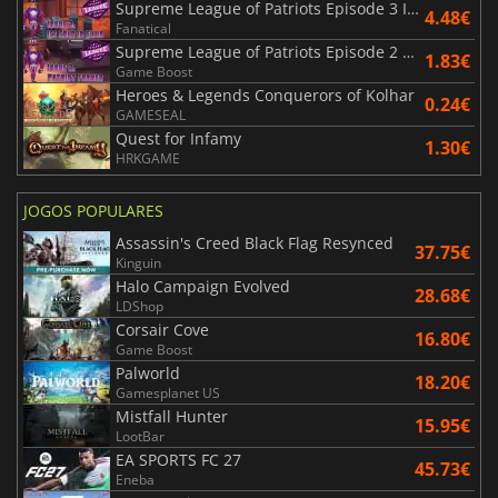
Supreme League of Patriots Episode 3 Ice Cold in Ellis
4.48€
Fanatical
Supreme League of Patriots Episode 2 Patriot Frames
1.83€
Game Boost
Heroes & Legends Conquerors of Kolhar
0.24€
GAMESEAL
Quest for Infamy
1.30€
HRKGAME
JOGOS POPULARES
Assassin's Creed Black Flag Resynced
37.75€
Kinguin
Halo Campaign Evolved
28.68€
LDShop
Corsair Cove
16.80€
Game Boost
Palworld
18.20€
Gamesplanet US
Mistfall Hunter
15.95€
LootBar
EA SPORTS FC 27
45.73€
Eneba