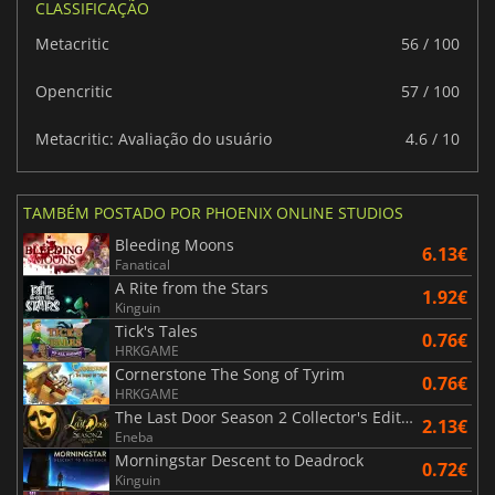
CLASSIFICAÇÃO
Metacritic
56 / 100
Opencritic
57 / 100
Metacritic: Avaliação do usuário
4.6 / 10
TAMBÉM POSTADO POR PHOENIX ONLINE STUDIOS
Bleeding Moons
6.13€
Fanatical
A Rite from the Stars
1.92€
Kinguin
Tick's Tales
0.76€
HRKGAME
Cornerstone The Song of Tyrim
0.76€
HRKGAME
The Last Door Season 2 Collector's Edition
2.13€
Eneba
Morningstar Descent to Deadrock
0.72€
Kinguin