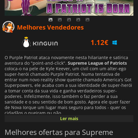
Melhores Vendedores
1.12
€
0.98
€
4.48
€
O Purple Patriot ataca novamente nesta hilariante e satírica
aventura do "point-and-click".
Supreme League of Patriots
coloca-o na pele de Kyle Keever, um civil com um alter-ego
super-herói chamado Purple Patriot. Numa tentativa de
entrar num novo reality show quente chamado America's Got
Superpowers, ele acaba com a sua identidade de super-herói
a tomar conta da sua vida e ganha verdadeiros super-
poderes. Infelizmente, isso também o faz perder a sua
sanidade e o seu sentido de bom gosto. Agora ele quer fazer
de Nova Iorque um lugar mais seguro para todos - quer os
cidadãos o queiram ou não.
Ler mais
Veja as desventuras e as manobras do Patriota Púrpura
Melhores ofertas para Supreme
enquanto ele lida tanto com colegas heróis como com
supervilões. Lidar com personagens hilariantes e loucos no