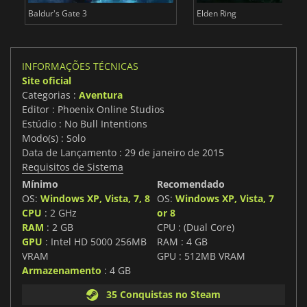
Baldur's Gate 3
Elden Ring
INFORMAÇÕES TÉCNICAS
Site oficial
Categorias :
Aventura
Editor : Phoenix Online Studios
Estúdio : No Bull Intentions
Modo(s) : Solo
Data de Lançamento : 29 de janeiro de 2015
Requisitos de Sistema
Mínimo
Recomendado
OS:
Windows XP, Vista, 7, 8
OS:
Windows XP, Vista, 7
CPU
: 2 GHz
or 8
RAM
: 2 GB
CPU : (Dual Core)
GPU
: Intel HD 5000 256MB
RAM : 4 GB
VRAM
GPU : 512MB VRAM
Armazenamento
: 4 GB
35 Conquistas no Steam