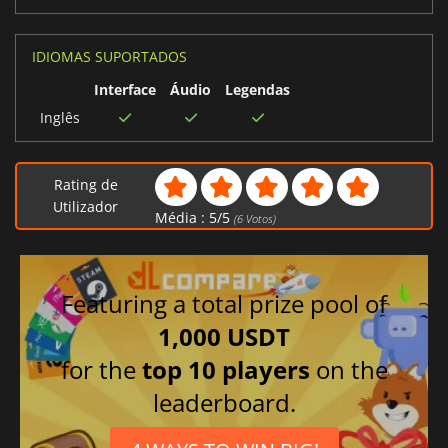
IDIOMAS SUPORTADOS
Interface
Áudio
Legendas
Inglês
Rating de
Utilizador
Média :
5
/
5
(
6
Votos)
Featuring a total prize pool of
1,000 USDT
for the
top 10 players
on the
leaderboard.