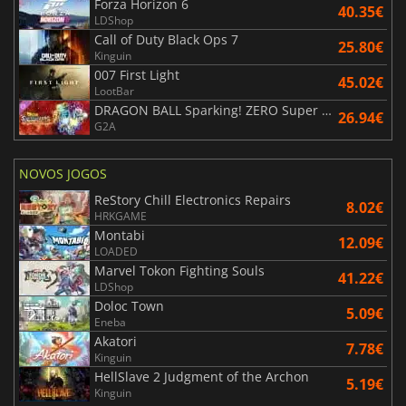
Forza Horizon 6
40.35€
LDShop
Call of Duty Black Ops 7
25.80€
Kinguin
007 First Light
45.02€
LootBar
DRAGON BALL Sparking! ZERO Super Limit Breaking NEO
26.94€
G2A
NOVOS JOGOS
ReStory Chill Electronics Repairs
8.02€
HRKGAME
Montabi
12.09€
LOADED
Marvel Tokon Fighting Souls
41.22€
LDShop
Doloc Town
5.09€
Eneba
Akatori
7.78€
Kinguin
HellSlave 2 Judgment of the Archon
5.19€
Kinguin