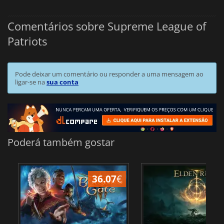
Comentários sobre Supreme League of
Patriots
Pode deixar um comentário ou responder a uma mensagem ao
ligar-se na
sua conta
Poderá também gostar
36.07
€
4