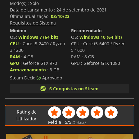
Modo(s) : Solo
Data de Lançamento : 24 de setembro de 2021
Última atualização:
03/10/23
Requisitos de Sistema
Mínimo
Recomendado
OS:
Windows 7 (64 bit)
OS:
Windows 10 (64 bit)
CPU
: Core i5-2400 / Ryzen
CPU : Core i5-6400 / Ryzen
3 1200
5 1600
RAM
: 4 GB
RAM : 8 GB
GPU
: Geforce GTX 970
GPU : Geforce GTX 1080
Armazenamento
: 3 GB
Steam Deck:
Aprovado
6 Conquistas no Steam
Rating de
Utilizador
Média :
5
/
5
(
2
Votos)