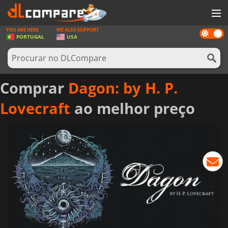
YOU ARE HERE
WE ALSO SUPPORT
Dark
JOGOS
PORTUGAL
USA
mode
GAME CARDS
SOFTWARE
Comprar
Dagon: by H. P.
REWARDS
Lovecraft
ao melhor preço
HARDWARE
NOTÍCIAS
ENTRAR OU REGISTAR