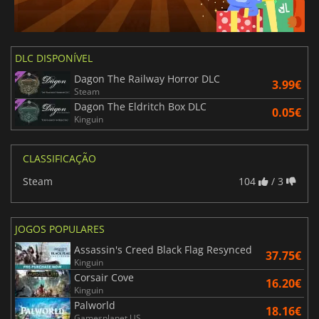
DLC DISPONÍVEL
Dagon The Railway Horror DLC
3.99€
Steam
Dagon The Eldritch Box DLC
0.05€
Kinguin
CLASSIFICAÇÃO
Steam
104
/ 3
JOGOS POPULARES
Assassin's Creed Black Flag Resynced
37.75€
Kinguin
Corsair Cove
16.20€
Kinguin
Palworld
18.16€
Gamesplanet US