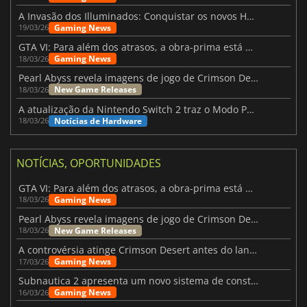
A Invasão dos Illuminados: Conquistar os novos Helldivers 2 Atualização!
Gaming News
19/03/26
GTA VI: Para além dos atrasos, a obra-prima está quase a chegar
Gaming News
18/03/26
Pearl Abyss revela imagens de jogo de Crimson Desert para a PS5
New Game Releases
18/03/26
A atualização da Nintendo Switch 2 traz o Modo Portátil aos jogos mais antigos da Switch
Notícias de Hardware
18/03/26
NOTÍCIAS, OPORTUNIDADES
GTA VI: Para além dos atrasos, a obra-prima está quase a chegar
Gaming News
18/03/26
Pearl Abyss revela imagens de jogo de Crimson Desert para a PS5
New Game Releases
18/03/26
A controvérsia atinge Crimson Desert antes do lançamento
Gaming News
17/03/26
Subnautica 2 apresenta um novo sistema de construção de bases
Gaming News
16/03/26