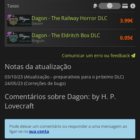
Taxas
Taxas
Dagon - The Railway Horror DLC
3.99€
Steam
Dagon - The Eldritch Box DLC
0.05€
Kinguin
Comunicar um erro ou feedback
Notas da atualização
03/10/23 (Atualização - preparativos para o próximo DLC)
24/05/23 (Correções de bugs)
Comentários sobre Dagon: by H. P.
Lovecraft
Pode deixar um comentário ou responder a uma mensagem ao
ligar-se na
sua conta