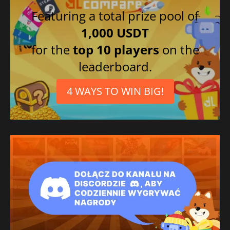
Featuring a total prize pool of
1,000 USDT
for the
top 10 players
on the
leaderboard.
4 WAYS TO WIN BIG!