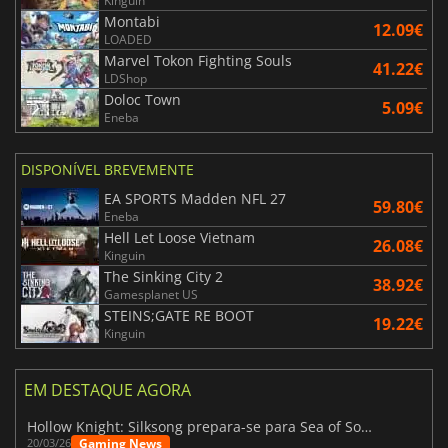
Kinguin
Montabi
12.09€
LOADED
Marvel Tokon Fighting Souls
41.22€
LDShop
Doloc Town
5.09€
Eneba
DISPONÍVEL BREVEMENTE
EA SPORTS Madden NFL 27
59.80€
Eneba
Hell Let Loose Vietnam
26.08€
Kinguin
The Sinking City 2
38.92€
Gamesplanet US
STEINS;GATE RE BOOT
19.22€
Kinguin
EM DESTAQUE AGORA
Hollow Knight: Silksong prepara-se para Sea of Sorrow com um patch
Gaming News
20/03/26