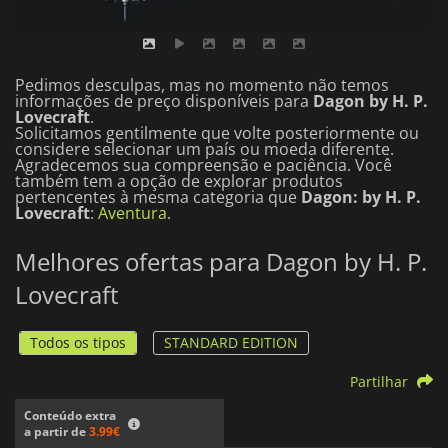
Pedimos desculpas, mas no momento não temos
informações de preço disponíveis para
Dagon by H. P.
Lovecraft
.
Solicitamos gentilmente que volte posteriormente ou
considere selecionar um país ou moeda diferente.
Agradecemos sua compreensão e paciência.
Você
também tem a opção de explorar produtos
pertencentes à mesma categoria que
Dagon: by H. P.
Lovecraft
:
Aventura
.
Melhores ofertas para Dagon by H. P.
Lovecraft
Todos os tipos
STANDARD EDITION
Partilhar
Conteúdo extra
a partir de
3.99€