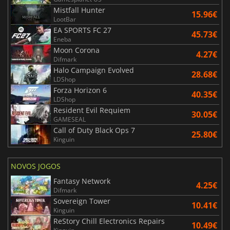
Mistfall Hunter
15.96€
LootBar
EA SPORTS FC 27
45.73€
Eneba
Moon Corona
4.27€
Difmark
Halo Campaign Evolved
28.68€
LDShop
Forza Horizon 6
40.35€
LDShop
Resident Evil Requiem
30.05€
GAMESEAL
Call of Duty Black Ops 7
25.80€
Kinguin
NOVOS JOGOS
Fantasy Network
4.25€
Difmark
Sovereign Tower
10.41€
Kinguin
ReStory Chill Electronics Repairs
10.49€