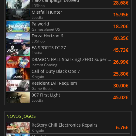
Halo Campaign Evolved
28.68€
LDShop
Mistfall Hunter
15.95€
LootBar
Palworld
18.20€
Gamesplanet US
Forza Horizon 6
40.35€
LDShop
EA SPORTS FC 27
45.73€
Eneba
DRAGON BALL Sparking! ZERO Super Limit Breaking NEO
26.99€
Instant Gaming
Call of Duty Black Ops 7
25.80€
Kinguin
Resident Evil Requiem
30.00€
Game Boost
007 First Light
45.02€
LootBar
NOVOS JOGOS
ReStory Chill Electronics Repairs
6.76€
Kinguin