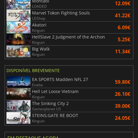
Montabi
12.09€
LOADED
Marvel Tokon Fighting Souls
41.22€
LDShop
Akatori
6.09€
Kinguin
HellSlave 2 Judgment of the Archon
5.25€
Kinguin
Big Walk
11.34€
Kinguin
DISPONÍVEL BREVEMENTE
EA SPORTS Madden NFL 27
59.80€
Eneba
Hell Let Loose Vietnam
26.10€
Kinguin
The Sinking City 2
39.00€
Gamesplanet US
STEINS;GATE RE BOOT
24.05€
Kinguin