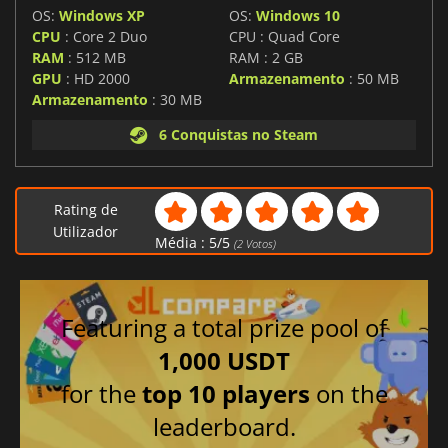
OS:
Windows XP
OS:
Windows 10
CPU
: Core 2 Duo
CPU : Quad Core
RAM
: 512 MB
RAM : 2 GB
GPU
: HD 2000
Armazenamento
: 50 MB
Armazenamento
: 30 MB
6 Conquistas no Steam
Rating de
Utilizador
Média :
5
/
5
(
2
Votos)
Featuring a total prize pool of
1,000 USDT
for the
top 10 players
on the
leaderboard.