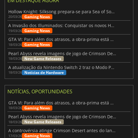
EM DESTAQUE AGORA
Hollow Knight: Silksong prepara-se para Sea of Sorrow com um patch
Gaming News
20/03/26
A Invasão dos Illuminados: Conquistar os novos Helldivers 2 Atualização!
Gaming News
19/03/26
GTA VI: Para além dos atrasos, a obra-prima está quase a chegar
Gaming News
18/03/26
Pearl Abyss revela imagens de jogo de Crimson Desert para a PS5
New Game Releases
18/03/26
A atualização da Nintendo Switch 2 traz o Modo Portátil aos jogos mais antigos da Switch
Notícias de Hardware
18/03/26
NOTÍCIAS, OPORTUNIDADES
GTA VI: Para além dos atrasos, a obra-prima está quase a chegar
Gaming News
18/03/26
Pearl Abyss revela imagens de jogo de Crimson Desert para a PS5
New Game Releases
18/03/26
A controvérsia atinge Crimson Desert antes do lançamento
Gaming News
17/03/26