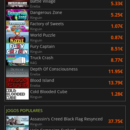
Battle Village
5.33€
Eneba
Dangerous Zone
5.25€
Kinguin
Factory of Sweets
1.07€
Kinguin
World Puzzle
0.87€
Kinguin
Fury Captain
8.51€
Kinguin
Truck Crash
8.77€
K4G
Depth Of Consciousness
11.95€
Eneba
Blood Island
13.79€
Eneba
Cold Blooded Cube
1.28€
Kinguin
JOGOS POPULARES
Assassin's Creed Black Flag Resynced
37.75€
Kinguin