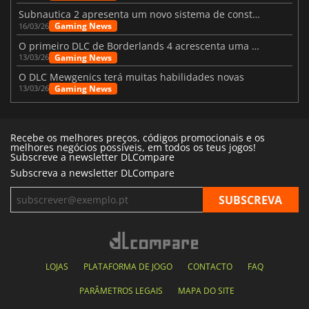
Subnautica 2 apresenta um novo sistema de construção de bases
Gaming News
16/03/26
O primeiro DLC de Borderlands 4 acrescenta uma nova personagem e muito mais
Gaming News
13/03/26
O DLC Mewgenics terá muitas habilidades novas
Gaming News
13/03/26
Recebe os melhores preços, códigos promocionais e os
melhores negócios possíveis, em todos os teus jogos!
Subscreve a newsletter DLCompare
Subscreva a newsletter DLCompare
LOJAS
PLATAFORMA DE JOGO
CONTACTO
FAQ
PARÂMETROS LEGAIS
MAPA DO SITE