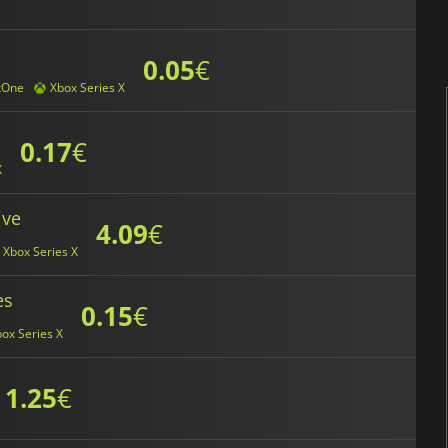
0.05
€
xOne
Xbox Series X
0.17
€
X
ive
4.09
€
Xbox Series X
es
0.15
€
ox Series X
1.25
€