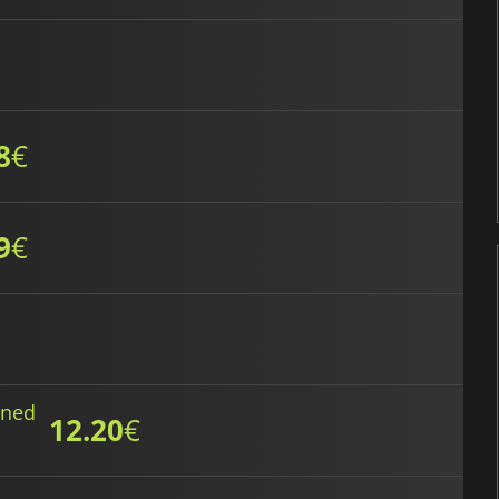
8
€
9
€
ened
12.20
€