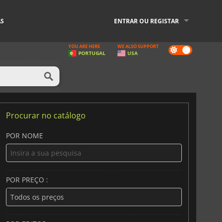
AS
ENTRAR OU REGISTAR
YOU ARE HERE
WE ALSO SUPPORT
Dark
PORTUGAL
USA
mode
Procurar no catálogo
POR NOME
POR PREÇO :