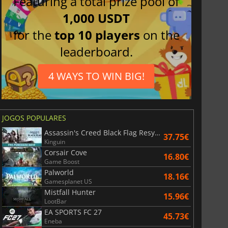
Featuring a total prize pool of
1,000 USDT
for the
top 10 players
on the
leaderboard.
4 WAYS TO WIN BIG!
JOGOS POPULARES
Assassin's Creed Black Flag Resynced
37.75€
Kinguin
Corsair Cove
16.80€
Game Boost
Palworld
18.16€
Gamesplanet US
Mistfall Hunter
15.96€
LootBar
EA SPORTS FC 27
45.73€
Eneba