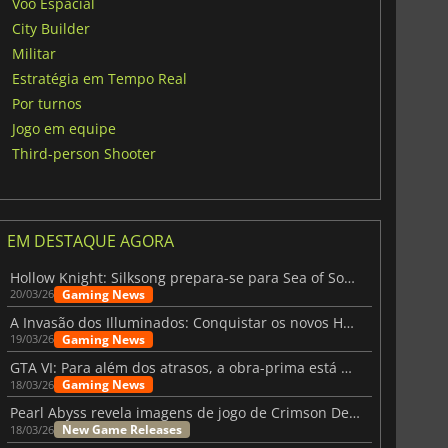
Voo Espacial
City Builder
Militar
Estratégia em Tempo Real
Por turnos
Jogo em equipe
Third-person Shooter
EM DESTAQUE AGORA
Hollow Knight: Silksong prepara-se para Sea of Sorrow com um patch
Gaming News
20/03/26
A Invasão dos Illuminados: Conquistar os novos Helldivers 2 Atualização!
Gaming News
19/03/26
GTA VI: Para além dos atrasos, a obra-prima está quase a chegar
Gaming News
18/03/26
Pearl Abyss revela imagens de jogo de Crimson Desert para a PS5
New Game Releases
18/03/26