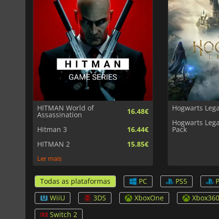
HITMAN World of
Hogwarts Leg
16.48€
Assassination
Hogwarts Lega
Hitman 3
16.44€
Pack
HITMAN 2
15.85€
Ler mais
Todas as plataformas
PC
PS5
WiiU
3DS
XboxOne
Xbox36
Switch 2