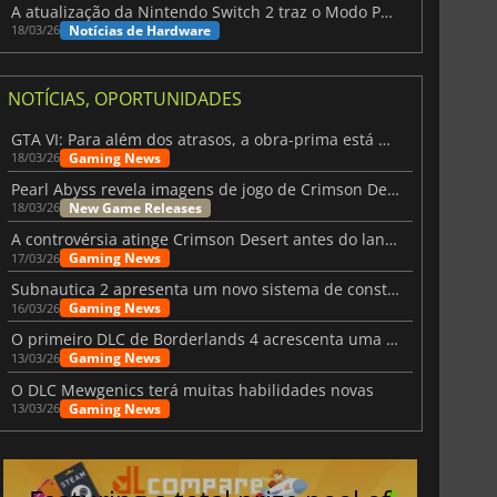
A atualização da Nintendo Switch 2 traz o Modo Portátil aos jogos mais antigos da Switch
Notícias de Hardware
18/03/26
NOTÍCIAS, OPORTUNIDADES
GTA VI: Para além dos atrasos, a obra-prima está quase a chegar
Gaming News
18/03/26
Pearl Abyss revela imagens de jogo de Crimson Desert para a PS5
New Game Releases
18/03/26
A controvérsia atinge Crimson Desert antes do lançamento
Gaming News
17/03/26
Subnautica 2 apresenta um novo sistema de construção de bases
Gaming News
16/03/26
O primeiro DLC de Borderlands 4 acrescenta uma nova personagem e muito mais
Gaming News
13/03/26
O DLC Mewgenics terá muitas habilidades novas
Gaming News
13/03/26