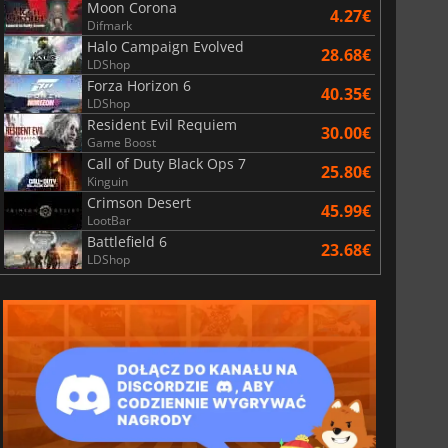
Moon Corona
4.27€
Difmark
Halo Campaign Evolved
28.68€
LDShop
Forza Horizon 6
40.35€
LDShop
Resident Evil Requiem
30.00€
Game Boost
Call of Duty Black Ops 7
25.80€
Kinguin
Crimson Desert
45.99€
LootBar
Battlefield 6
23.68€
LDShop