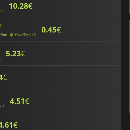
10.28
€
h 2
d
0.45
€
xOne
Xbox Series X
5.23
€
X
4
€
4.51
€
s X
4.61
€