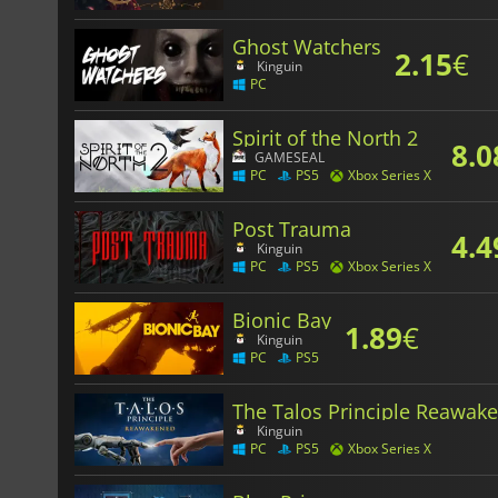
Ghost Watchers
2.15
€
Kinguin
PC
Spirit of the North 2
8.0
GAMESEAL
PC
PS5
Xbox Series X
Post Trauma
4.4
Kinguin
PC
PS5
Xbox Series X
Bionic Bay
1.89
€
Kinguin
PC
PS5
The Talos Principle Reawak
Kinguin
PC
PS5
Xbox Series X