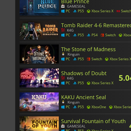
Blue Prince
GAMESEAL
PC
PS5
Xbox Series X
Switc
Tomb Raider 4-6 Remastere
K4G
PC
PS5
PS4
Switch
Xbo
The Stone of Madness
Kinguin
PC
PS5
Switch
Xbox Series 
Shadows of Doubt
5.0
K4G
PC
PS5
Xbox Series X
KAKU Ancient Seal
Kinguin
PC
PS5
XboxOne
Xbox Serie
Survival Fountain of Youth
GAMESEAL
PC
PS5
Xbox Series X