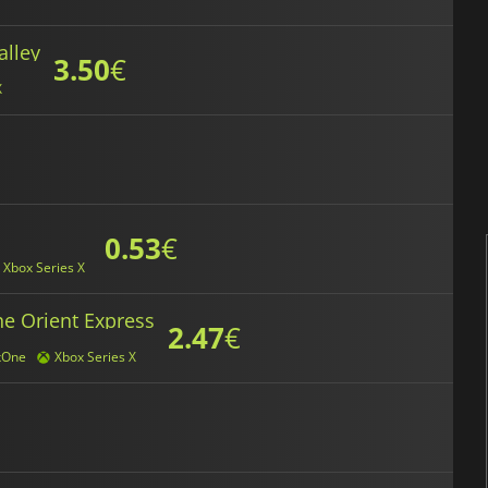
alley
3.50
€
X
0.53
€
Xbox Series X
he Orient Express
2.47
€
xOne
Xbox Series X