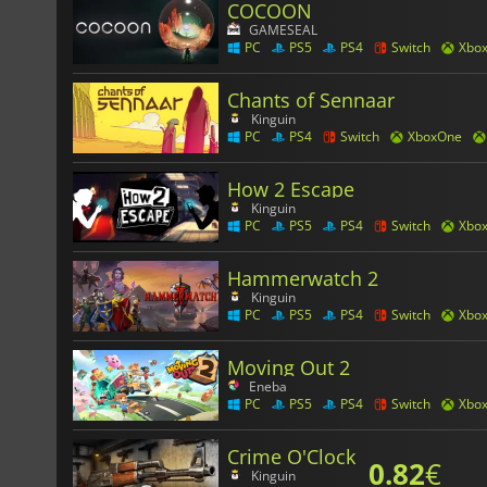
COCOON
GAMESEAL
PC
PS5
PS4
Switch
Xbo
Chants of Sennaar
Kinguin
PC
PS4
Switch
XboxOne
How 2 Escape
Kinguin
PC
PS5
PS4
Switch
Xbo
Hammerwatch 2
Kinguin
PC
PS5
PS4
Switch
Xbo
Moving Out 2
Eneba
PC
PS5
PS4
Switch
Xbo
Crime O'Clock
0.82
€
Kinguin