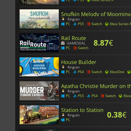
Snufkin Melody of Moominv
Kinguin
PC
PS5
Switch
Xbox Series 
Rail Route
8.87
€
GAMESEAL
PC
Switch
House Builder
Kinguin
PC
PS4
Switch
XboxOne
Agatha Christie Murder on t
Kinguin
PC
PS5
PS4
Switch
Xbo
Station to Station
0.38
€
Kinguin
PC