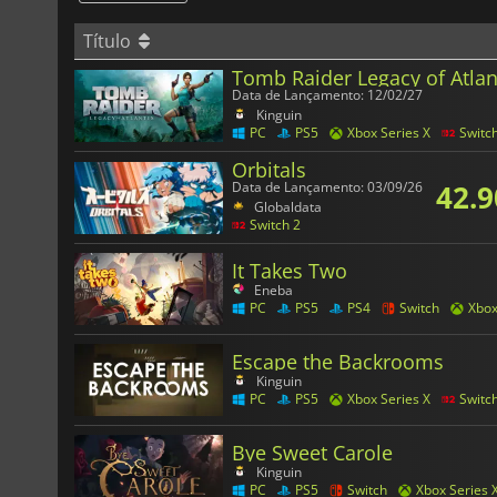
Título
Tomb Raider Legacy of Atlan
Data de Lançamento: 12/02/27
Kinguin
PC
PS5
Xbox Series X
Switc
Orbitals
42.9
Data de Lançamento: 03/09/26
Globaldata
Switch 2
It Takes Two
Eneba
PC
PS5
PS4
Switch
Xbo
Escape the Backrooms
Kinguin
PC
PS5
Xbox Series X
Switc
Bye Sweet Carole
Kinguin
PC
PS5
Switch
Xbox Series 