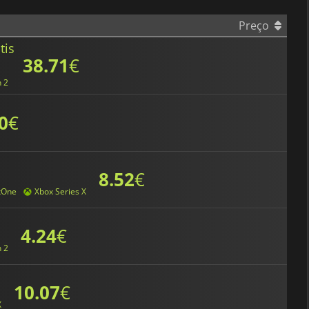
Preço
tis
38.71
€
h 2
0
€
8.52
€
xOne
Xbox Series X
4.24
€
h 2
10.07
€
X