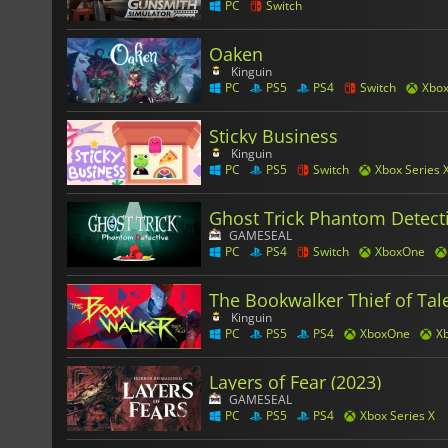
PC
Switch
Oaken
Kinguin
PC
PS5
PS4
Switch
Xbo
Sticky Business
Kinguin
PC
PS5
Switch
Xbox Series 
Ghost Trick Phantom Detect
GAMESEAL
PC
PS4
Switch
XboxOne
The Bookwalker Thief of Tal
Kinguin
PC
PS5
PS4
XboxOne
Xb
Layers of Fear (2023)
GAMESEAL
PC
PS5
PS4
Xbox Series X