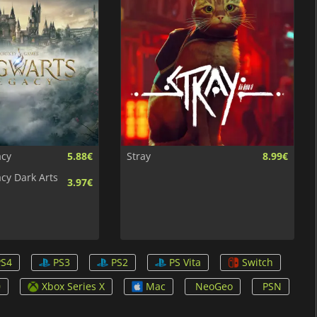
acy
5.88€
Stray
8.99€
cy Dark Arts
3.97€
PS4
PS3
PS2
PS Vita
Switch
0
Xbox Series X
Mac
NeoGeo
PSN