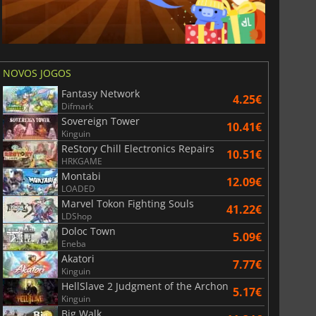
NOVOS JOGOS
Fantasy Network
4.25€
Difmark
Sovereign Tower
10.41€
Kinguin
ReStory Chill Electronics Repairs
10.51€
HRKGAME
Montabi
12.09€
LOADED
Marvel Tokon Fighting Souls
41.22€
LDShop
Doloc Town
5.09€
Eneba
Akatori
7.77€
Kinguin
HellSlave 2 Judgment of the Archon
5.17€
Kinguin
Big Walk