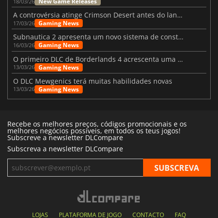
New Game Releases
18/03/26
A controvérsia atinge Crimson Desert antes do lançamento
Gaming News
17/03/26
Subnautica 2 apresenta um novo sistema de construção de bases
Gaming News
16/03/26
O primeiro DLC de Borderlands 4 acrescenta uma nova personagem e muito mais
Gaming News
13/03/26
O DLC Mewgenics terá muitas habilidades novas
Gaming News
13/03/26
Recebe os melhores preços, códigos promocionais e os
melhores negócios possíveis, em todos os teus jogos!
Subscreve a newsletter DLCompare
Subscreva a newsletter DLCompare
LOJAS
PLATAFORMA DE JOGO
CONTACTO
FAQ