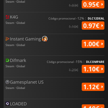
Steam · Global
0.95€
1.03€
K4G
-12% :
Código promocional
DLC12DEAL
Steam · Global
0.97€
1.10€
Instant Gaming
1.00€
Steam · Global
Difmark
-15% :
Código promocional
DLCOMPARE
Steam · Global
1.10€
1.29€
Gamesplanet US
1.12€
Steam · Global
LOADED