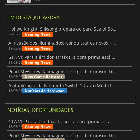
EM DESTAQUE AGORA
Hollow Knight: Silksong prepara-se para Sea of Sorrow com um patch
Gaming News
20/03/26
A Invasão dos Illuminados: Conquistar os novos Helldivers 2 Atualização!
Gaming News
19/03/26
GTA VI: Para além dos atrasos, a obra-prima está quase a chegar
Gaming News
18/03/26
Pearl Abyss revela imagens de jogo de Crimson Desert para a PS5
New Game Releases
18/03/26
A atualização da Nintendo Switch 2 traz o Modo Portátil aos jogos mais antigos da Switch
Notícias de Hardware
18/03/26
NOTÍCIAS, OPORTUNIDADES
GTA VI: Para além dos atrasos, a obra-prima está quase a chegar
Gaming News
18/03/26
Pearl Abyss revela imagens de jogo de Crimson Desert para a PS5