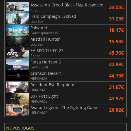
Assassin's Creed Black Flag Resynced
33.54€
Kinguin
Halo Campaign Evolved
31.23€
LootBar
Palworld
18.17€
Gamesplanet US
Mistfall Hunter
15.98€
LootBar
EA SPORTS FC 27
45.76€
Eneba
Forza Horizon 6
42.99€
GAMESEAL
Crimson Desert
44.73€
HRKGAME
Resident Evil Requiem
31.07€
HRKGAME
007 First Light
43.97€
HRKGAME
Avatar Legends The Fighting Game
26.82€
HRKGAME
NOVOS JOGOS