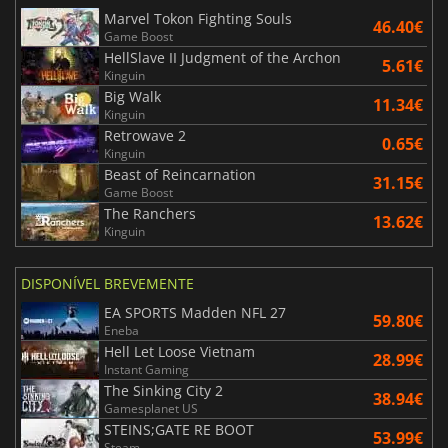
Marvel Tokon Fighting Souls
46.40€
Game Boost
HellSlave II Judgment of the Archon
5.61€
Kinguin
Big Walk
11.34€
Kinguin
Retrowave 2
0.65€
Kinguin
Beast of Reincarnation
31.15€
Game Boost
The Ranchers
13.62€
Kinguin
DISPONÍVEL BREVEMENTE
EA SPORTS Madden NFL 27
59.80€
Eneba
Hell Let Loose Vietnam
28.99€
Instant Gaming
The Sinking City 2
38.94€
Gamesplanet US
STEINS;GATE RE BOOT
53.99€
Steam