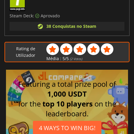
Steam Deck:
Aprovado
38 Conquistas no Steam
Rating de
Utilizador
Média :
5
/
5
(
2
Votos)
Featuring a total prize pool of
1,000 USDT
for the
top 10 players
on the
leaderboard.
4 WAYS TO WIN BIG!