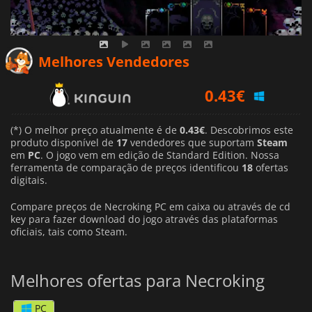
0.43
€
Melhores Vendedores
0.95
€
1.00
€
(*) O melhor preço atualmente é de
0.43€
. Descobrimos este
produto disponível de
17
vendedores que suportam
Steam
em
PC
. O jogo vem em edição de Standard Edition. Nossa
ferramenta de comparação de preços identificou
18
ofertas
digitais.
Compare preços de Necroking PC em caixa ou através de cd
key para fazer download do jogo através das plataformas
oficiais, tais como Steam.
Melhores ofertas para Necroking
PC