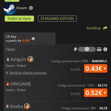
Steam
Todos os tipos
STANDARD EDITION
Partilhar
CD Key
a partir de
0.43€
Taxas
Taxas
Kinguin
-24% :
Código promocional
RAB28DLC
Steam · Global
0.43€
0.57€
Mostrar ofertas similares
HRKGAME
-12% :
Código promocional
DLC12
Steam · Global
0.52€
0.59€
Eneba
-8% :
Código promocional
DLC8