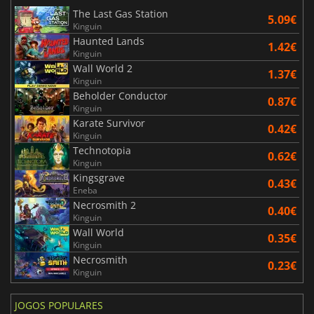
The Last Gas Station
5.09€
Kinguin
Haunted Lands
1.42€
Kinguin
Wall World 2
1.37€
Kinguin
Beholder Conductor
0.87€
Kinguin
Karate Survivor
0.42€
Kinguin
Technotopia
0.62€
Kinguin
Kingsgrave
0.43€
Eneba
Necrosmith 2
0.40€
Kinguin
Wall World
0.35€
Kinguin
Necrosmith
0.23€
Kinguin
JOGOS POPULARES