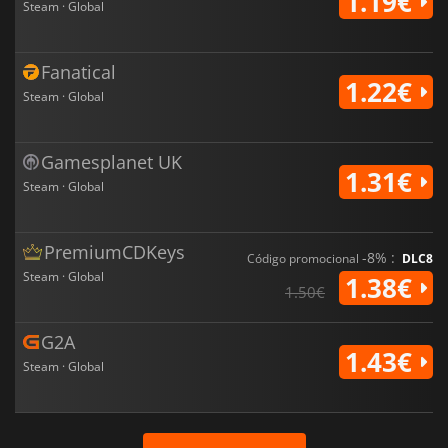
1.19€
Steam · Global
Fanatical
1.22€
Steam · Global
Gamesplanet UK
1.31€
Steam · Global
PremiumCDKeys
-8% :
Código promocional
DLC8
Steam · Global
1.38€
1.50€
G2A
1.43€
Steam · Global