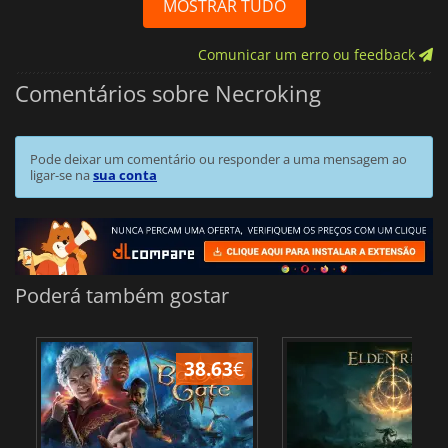
MOSTRAR TUDO
Comunicar um erro ou feedback
Comentários sobre Necroking
Pode deixar um comentário ou responder a uma mensagem ao
ligar-se na
sua conta
Poderá também gostar
38.63
€
4