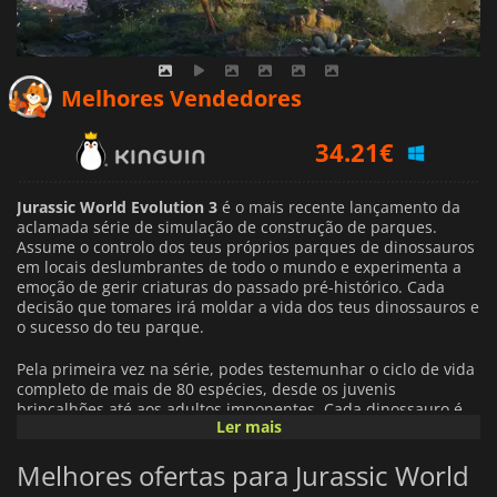
31.42
€
Melhores Vendedores
34.21
€
37.99
€
Jurassic World Evolution 3
é o mais recente lançamento da
aclamada série de simulação de construção de parques.
Assume o controlo dos teus próprios parques de dinossauros
em locais deslumbrantes de todo o mundo e experimenta a
emoção de gerir criaturas do passado pré-histórico. Cada
decisão que tomares irá moldar a vida dos teus dinossauros e
o sucesso do teu parque.
Pela primeira vez na série, podes testemunhar o ciclo de vida
completo de mais de 80 espécies, desde os juvenis
brincalhões até aos adultos imponentes. Cada dinossauro é
Ler mais
totalmente interativo, formando unidades familiares e
exibindo comportamentos realistas. Faça uma gestão
Melhores ofertas para Jurassic World
cuidadosa dos seus habitats, monitorize a sua genética e
oriente-os à medida que crescem e evoluem, criando um