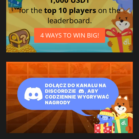
Japonês
for the
top 10 players
on the
Coreano
leaderboard.
4 WAYS TO WIN BIG!