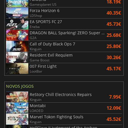
18.19€
Gamesplanet US
Forza Horizon 6
40.35€
LDShop
EA SPORTS FC 27
45.73€
Eneba
DRAGON BALL Sparking! ZERO Super Limit Breaking NEO
25.68€
G2A
Call of Duty Black Ops 7
25.80€
Kinguin
Resident Evil Requiem
30.26€
Game Boost
007 First Light
45.17€
LootBar
NOVOS JOGOS
ReStory Chill Electronics Repairs
7.95€
Kinguin
Montabi
12.09€
LOADED
Marvel Tokon Fighting Souls
45.52€
Kinguin
HellSlave II Judgment of the Archon