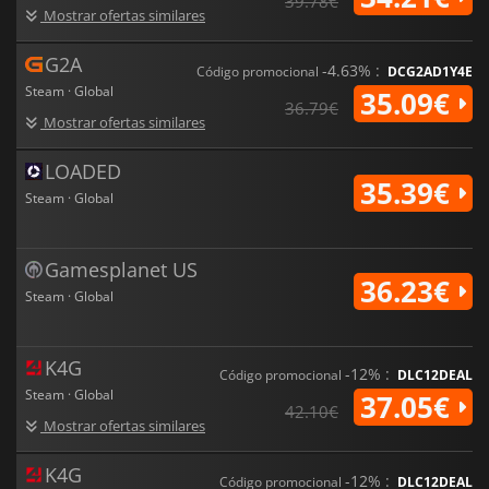
39.78€
Mostrar ofertas similares
G2A
-4.63% :
Código promocional
DCG2AD1Y4E
Steam · Global
35.09€
36.79€
Mostrar ofertas similares
LOADED
35.39€
Steam · Global
Gamesplanet US
36.23€
Steam · Global
K4G
-12% :
Código promocional
DLC12DEAL
Steam · Global
37.05€
42.10€
Mostrar ofertas similares
K4G
-12% :
Código promocional
DLC12DEAL