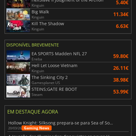
5.40€
Kinguin
Big Walk
11.34€
Kinguin
Kill The Shadow
6.63€
Kinguin
DISPONÍVEL BREVEMENTE
EA SPORTS Madden NFL 27
59.80€
Eneba
Hell Let Loose Vietnam
26.11€
Kinguin
The Sinking City 2
38.98€
Gamesplanet US
STEINS;GATE RE BOOT
53.99€
Steam
EM DESTAQUE AGORA
Hollow Knight: Silksong prepara-se para Sea of Sorrow com um patch
Gaming News
20/03/26