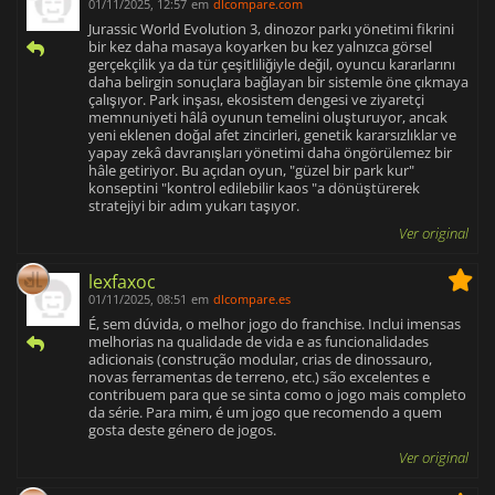
01/11/2025, 12:57
em
dlcompare.com
Jurassic World Evolution 3, dinozor parkı yönetimi fikrini
bir kez daha masaya koyarken bu kez yalnızca görsel
gerçekçilik ya da tür çeşitliliğiyle değil, oyuncu kararlarını
daha belirgin sonuçlara bağlayan bir sistemle öne çıkmaya
çalışıyor. Park inşası, ekosistem dengesi ve ziyaretçi
memnuniyeti hâlâ oyunun temelini oluşturuyor, ancak
yeni eklenen doğal afet zincirleri, genetik kararsızlıklar ve
yapay zekâ davranışları yönetimi daha öngörülemez bir
hâle getiriyor. Bu açıdan oyun, "güzel bir park kur"
konseptini "kontrol edilebilir kaos "a dönüştürerek
stratejiyi bir adım yukarı taşıyor.
Ver original
lexfaxoc
01/11/2025, 08:51
em
dlcompare.es
É, sem dúvida, o melhor jogo do franchise. Inclui imensas
melhorias na qualidade de vida e as funcionalidades
adicionais (construção modular, crias de dinossauro,
novas ferramentas de terreno, etc.) são excelentes e
contribuem para que se sinta como o jogo mais completo
da série. Para mim, é um jogo que recomendo a quem
gosta deste género de jogos.
Ver original