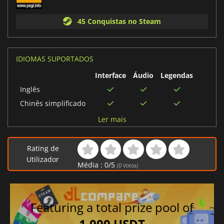
45 Conquistas no Steam
IDIOMAS SUPORTADOS
Interface
Áudio
Legendas
Inglês
Chinês simplificado
Espanhol
Ler mais
Espanhol mexicano
Polonês
Rating de
Italiano
Utilizador
Média :
0
/
5
(
0
Votos)
Português brasileiro
Chinês tradicional
Francês
Featuring a total prize pool of
Alemão
1,000 USDT