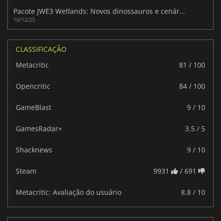
Pacote JWE3 Wetlands: Novos dinossauros e cenários pantanosos!
16/12/25
CLASSIFICAÇÃO
Metacritic
81 / 100
Opencritic
84 / 100
GameBlast
9 / 10
GamesRadar+
3.5 / 5
Shacknews
9 / 10
Steam
9931
/ 691
Metacritic: Avaliação do usuário
8.8 / 10