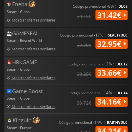
Eneba
-8% :
Jurassic World Evolution 3
O jogo de aventura "A Fazenda de
Código promocional
DLC8
Dinossauros" oferece uma experiência rica e imersiva, repleta
Steam · Global
31.42€
34.15€
de estratégia, criatividade e dinossauros inspiradores.
Mostrar ofertas similares
Construa o seu parque de sonho e deixe o mundo pré-
histórico prosperar sob a sua orientação.
GAMESEAL
-17% :
Código promocional
SEAL17DLC
Steam · Rest of World
32.95€
39.70€
Mostrar ofertas similares
HRKGAME
-12% :
Código promocional
DLC12
Steam · Global
33.66€
38.25€
Mostrar ofertas similares
Game Boost
-14% :
Código promocional
DLC14
Steam · Global
34.16€
39.72€
Mostrar ofertas similares
Kinguin
-14% :
Código promocional
RAB14VDLC
Steam · Europe
34.21€