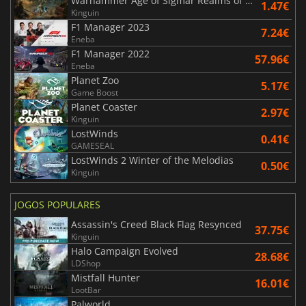
Warhammer Age of Sigmar Realms of Ruin
1.47€
Kinguin
F1 Manager 2023
7.24€
Eneba
F1 Manager 2022
57.96€
Eneba
Planet Zoo
5.17€
Game Boost
Planet Coaster
2.97€
Kinguin
LostWinds
0.41€
GAMESEAL
LostWinds 2 Winter of the Melodias
0.50€
Kinguin
JOGOS POPULARES
Assassin's Creed Black Flag Resynced
37.75€
Kinguin
Halo Campaign Evolved
28.68€
LDShop
Mistfall Hunter
16.01€
LootBar
Palworld