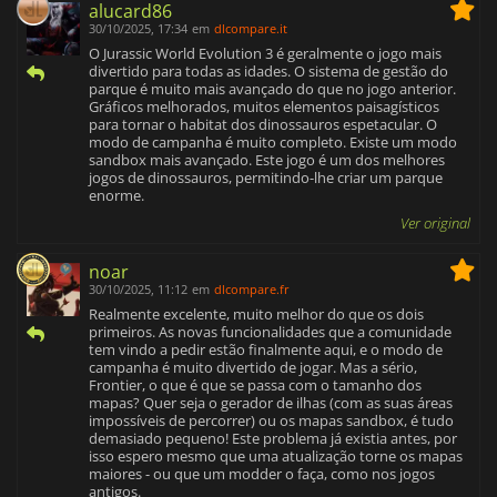
alucard86
30/10/2025, 17:34
em
dlcompare.it
O Jurassic World Evolution 3 é geralmente o jogo mais
divertido para todas as idades. O sistema de gestão do
parque é muito mais avançado do que no jogo anterior.
Gráficos melhorados, muitos elementos paisagísticos
para tornar o habitat dos dinossauros espetacular. O
modo de campanha é muito completo. Existe um modo
sandbox mais avançado. Este jogo é um dos melhores
jogos de dinossauros, permitindo-lhe criar um parque
enorme.
Ver original
noar
30/10/2025, 11:12
em
dlcompare.fr
Realmente excelente, muito melhor do que os dois
primeiros. As novas funcionalidades que a comunidade
tem vindo a pedir estão finalmente aqui, e o modo de
campanha é muito divertido de jogar. Mas a sério,
Frontier, o que é que se passa com o tamanho dos
mapas? Quer seja o gerador de ilhas (com as suas áreas
impossíveis de percorrer) ou os mapas sandbox, é tudo
demasiado pequeno! Este problema já existia antes, por
isso espero mesmo que uma atualização torne os mapas
maiores - ou que um modder o faça, como nos jogos
antigos.