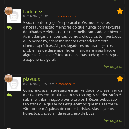
LadeusSs
03/11/2025, 13:01
em
dlcompare.es
Visualmente, o jogo é espetacular. Os modelos dos
dinossauros estão melhores do que nunca, com texturas
detalhadas e efeitos de luz que melhoram cada ambiente.
As mudanças climatéricas, como a chuva, as tempestades
ou o nevoeiro, criam momentos verdadeiramente
cinematográficos. Alguns jogadores notaram ligeiros
problemas de desempenho em hardware mais fraco e
algumas falhas de física ou de IA, mas nada que estrague
a experiência geral.
Ver original
plavuus
03/11/2025, 12:57
em
dlcompare.fr
Comprei-o assim que saiu e é um verdadeiro prazer ver os
meus dinos em 2K Ultra com ray tracing. A renderização é
sublime, a iluminação é perfeita e os T-Rexes bebés são
tão fofos que quase nos esquecemos que mais tarde se
vão tornar máquinas de comer turistas. Mas sejamos
honestos: o jogo ainda está cheio de bugs.
Ver original