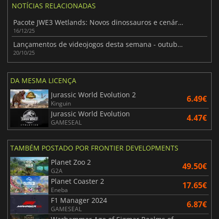
NOTÍCIAS RELACIONADAS
Pacote JWE3 Wetlands: Novos dinossauros e cenários pantanosos!
16/12/25
Lançamentos de videojogos desta semana - outubro de 2025 (Semana 43)
20/10/25
DA MESMA LICENÇA
Jurassic World Evolution 2
6.49€
Kinguin
Jurassic World Evolution
4.47€
GAMESEAL
TAMBÉM POSTADO POR FRONTIER DEVELOPMENTS
Planet Zoo 2
49.50€
G2A
Planet Coaster 2
17.65€
Eneba
F1 Manager 2024
6.87€
GAMESEAL