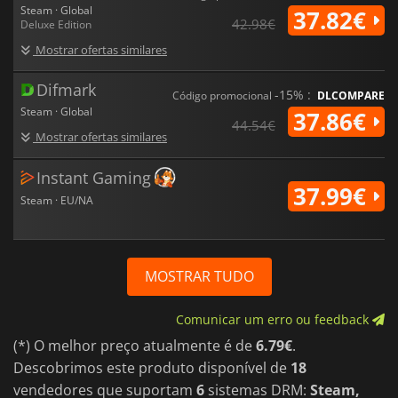
Steam · Global
37.82€
42.98€
Deluxe Edition
Mostrar ofertas similares
Difmark
-15% :
Código promocional
DLCOMPARE
Steam · Global
37.86€
44.54€
Mostrar ofertas similares
Instant Gaming
37.99€
Steam · EU/NA
MOSTRAR TUDO
Comunicar um erro ou feedback
(*) O melhor preço atualmente é de
6.79€
.
Descobrimos este produto disponível de
18
vendedores que suportam
6
sistemas DRM:
Steam,