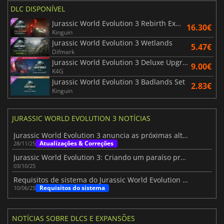
DLC DISPONÍVEL
Jurassic World Evolution 3 Rebirth Expansion
16.30€
Kinguin
Jurassic World Evolution 3 Wetlands
5.47€
Difmark
Jurassic World Evolution 3 Deluxe Upgrade Pack
9.00€
K4G
Jurassic World Evolution 3 Badlands Set
2.83€
Kinguin
JURASSIC WORLD EVOLUTION 3 NOTÍCIAS
Jurassic World Evolution 3 anuncia as próximas alterações
Atualizações & Correções
28/11/25
Jurassic World Evolution 3: Criando um paraíso pré-histórico
03/10/25
Requisitos de sistema do Jurassic World Evolution 3 para PC revelados
Requisitos do sistema
10/06/25
NOTÍCIAS SOBRE DLCS E EXPANSÕES