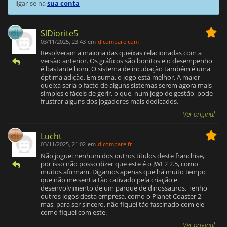
ligar-se na
sua conta
SlDiorite5
03/11/2025, 23:43
em
dlcompare.com
Resolveram a maioria das queixas relacionadas com a
versão anterior. Os gráficos são bonitos e o desempenho
é bastante bom. O sistema de incubação também é uma
óptima adição. Em suma, o jogo está melhor. A maior
queixa seria o facto de alguns sistemas serem agora mais
simples e fáceis de gerir, o que, num jogo de gestão, pode
frustrar alguns dos jogadores mais dedicados.
Ver original
Lucht
03/11/2025, 21:02
em
dlcompare.fr
Não joguei nenhum dos outros títulos deste franchise,
por isso não posso dizer que este é o JWE2 2.5, como
muitos afirmam. Digamos apenas que há muito tempo
que não me sentia tão cativado pela criação e
desenvolvimento de um parque de dinossauros. Tenho
outros jogos desta empresa, como o Planet Coaster 2,
mas, para ser sincero, não fiquei tão fascinado com ele
como fiquei com este.
Ver original