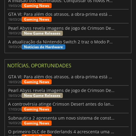
A Invasão dos Illuminados: Conquistar os novos Helldivers 2 Atualização!
Gaming News
19/03/26
GTA VI: Para além dos atrasos, a obra-prima está quase a chegar
Gaming News
18/03/26
Pearl Abyss revela imagens de jogo de Crimson Desert para a PS5
New Game Releases
18/03/26
A atualização da Nintendo Switch 2 traz o Modo Portátil aos jogos mais antigos da Switch
Notícias de Hardware
18/03/26
NOTÍCIAS, OPORTUNIDADES
GTA VI: Para além dos atrasos, a obra-prima está quase a chegar
Gaming News
18/03/26
Pearl Abyss revela imagens de jogo de Crimson Desert para a PS5
New Game Releases
18/03/26
A controvérsia atinge Crimson Desert antes do lançamento
Gaming News
17/03/26
Subnautica 2 apresenta um novo sistema de construção de bases
Gaming News
16/03/26
O primeiro DLC de Borderlands 4 acrescenta uma nova personagem e muito mais