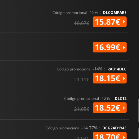
-15% :
Código promocional
DLCOMPARE
15.87€
18.67€
16.99€
-14% :
Código promocional
RAB14DLC
18.15€
21.11€
-12% :
Código promocional
DLC12
18.52€
21.05€
-14.77% :
Código promocional
DCG2AD1Y4E
18.70€
21.94€