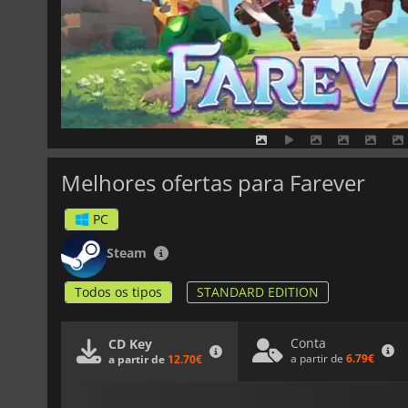
Melhores ofertas para Farever
PC
Steam
Todos os tipos
STANDARD EDITION
Conta
CD Key
a partir de
6.79€
a partir de
12.70€