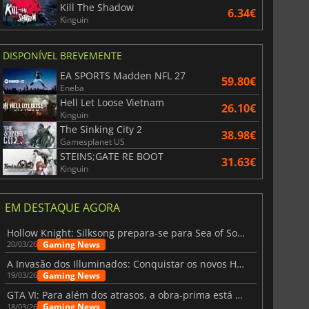
Kill The Shadow
6.34€
Kinguin
r's Gate 3
Elden Ring
DISPONÍVEL BREVEMENTE
EA SPORTS Madden NFL 27
59.80€
Eneba
Hell Let Loose Vietnam
26.10€
Kinguin
The Sinking City 2
38.98€
Gamesplanet US
STEINS;GATE RE BOOT
31.63€
Kinguin
EM DESTAQUE AGORA
Hollow Knight: Silksong prepara-se para Sea of Sorrow com um patch
Gaming News
20/03/26
A Invasão dos Illuminados: Conquistar os novos Helldivers 2 Atualização!
Gaming News
19/03/26
GTA VI: Para além dos atrasos, a obra-prima está quase a chegar
Gaming News
18/03/26