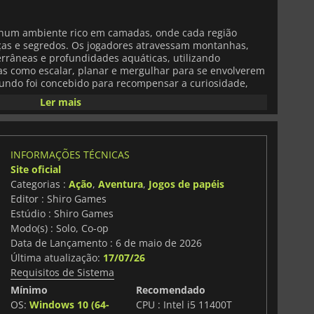
 num ambiente rico em camadas, onde cada região
as e segredos. Os jogadores atravessam montanhas,
errâneas e profundidades aquáticas, utilizando
s como escalar, planar e mergulhar para se envolverem
undo foi concebido para recompensar a curiosidade,
te essencial da progressão.
Ler mais
ra-se na flexibilidade e na experimentação. Em vez de
s rígidos, Farever permite uma personalização extensiva
s com armas e combinações de atributos. Isto cria um
INFORMAÇÕES TÉCNICAS
em aperfeiçoar continuamente o seu estilo de jogo, quer
Site oficial
gressivo, papéis de apoio estratégico ou construções
Categorias :
Ação
,
Aventura
,
Jogos de papéis
. Os encontros cooperativos aumentam ainda mais esta
ticas coordenadas e interações de habilidades
Editor : Shiro Games
Estúdio : Shiro Games
Modo(s) : Solo, Co-op
ver
inclui sistemas robustos de criação e profissão que
Data de Lançamento : 6 de maio de 2026
razo. Os jogadores podem recolher recursos, fabricar
Última atualização:
17/07/26
 em várias profissões que influenciam o crescimento
Requisitos de Sistema
Tudo isto, combinado com a estrutura aberta do jogo,
ensação persistente de desenvolvimento, moldada
Mínimo
Recomendado
 experimentação do jogador.
OS:
Windows 10 (64-
CPU : Intel i5 11400T