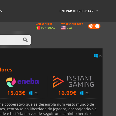
AS
ENTRAR OU REGISTAR
YOU ARE HERE
WE ALSO SUPPORT
Dark
PORTUGAL
USA
mode
PC
dores
15.63
€
16.99
€
PC
PC
ne cooperativo que se desenrola num vasto mundo de
mes, centra-se na liberdade do jogador, encorajando-o a
dade e história em vez de seguir um caminho heroico