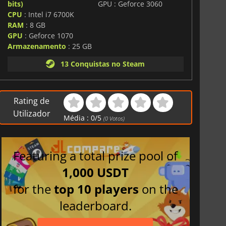
bits)
GPU : Geforce 3060
CPU
: Intel i7 6700K
RAM
: 8 GB
GPU
: Geforce 1070
Armazenamento
: 25 GB
13 Conquistas no Steam
Rating de
Utilizador
Média :
0
/
5
(
0
Votos)
Featuring a total prize pool of
1,000 USDT
for the
top 10 players
on the
leaderboard.