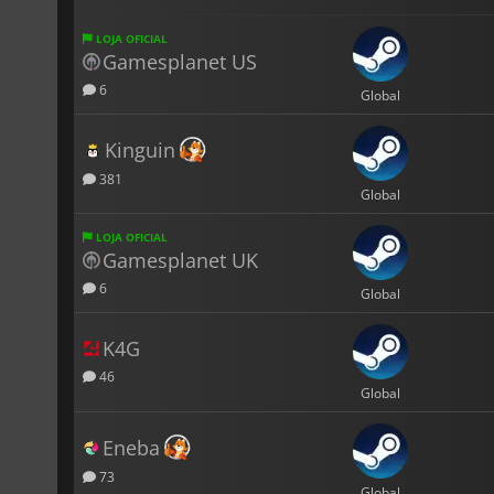
LOJA OFICIAL
Gamesplanet US
6
Global
Kinguin
381
Global
LOJA OFICIAL
Gamesplanet UK
6
Global
K4G
46
Global
Eneba
73
Global