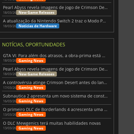
Pearl Abyss revela imagens de jogo de Crimson Desert para a PS5
New Game Releases
18/03/26
A atualização da Nintendo Switch 2 traz o Modo Portátil aos jogos mais antigos da Switch
Notícias de Hardware
18/03/26
NOTÍCIAS, OPORTUNIDADES
GTA VI: Para além dos atrasos, a obra-prima está quase a chegar
Gaming News
18/03/26
Pearl Abyss revela imagens de jogo de Crimson Desert para a PS5
New Game Releases
18/03/26
A controvérsia atinge Crimson Desert antes do lançamento
Gaming News
17/03/26
Subnautica 2 apresenta um novo sistema de construção de bases
Gaming News
16/03/26
O primeiro DLC de Borderlands 4 acrescenta uma nova personagem e muito mais
Gaming News
13/03/26
O DLC Mewgenics terá muitas habilidades novas
Gaming News
13/03/26