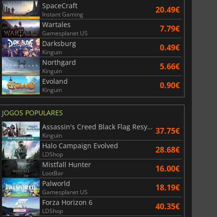
SpaceCraft
20.49€
Instant Gaming
Wartales
7.79€
Gamesplanet US
Darksburg
0.49€
Kinguin
Northgard
5.66€
Kinguin
Evoland
0.90€
Kinguin
JOGOS POPULARES
Assassin's Creed Black Flag Resynced
37.75€
Kinguin
Halo Campaign Evolved
28.68€
LDShop
Mistfall Hunter
16.00€
LootBar
Palworld
18.19€
Gamesplanet US
Forza Horizon 6
40.35€
LDShop