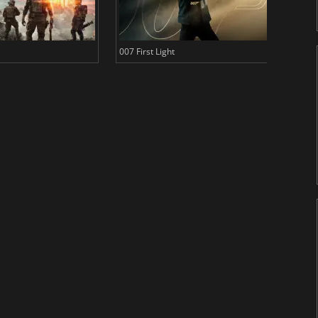
007 First Light
Baldu