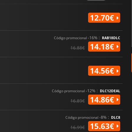
12.70€
-16% :
Código promocional
RAB18DLC
14.18€
16.88€
14.56€
-12% :
Código promocional
DLC12DEAL
14.86€
16.89€
-8% :
Código promocional
DLC8
15.63€
16.99€