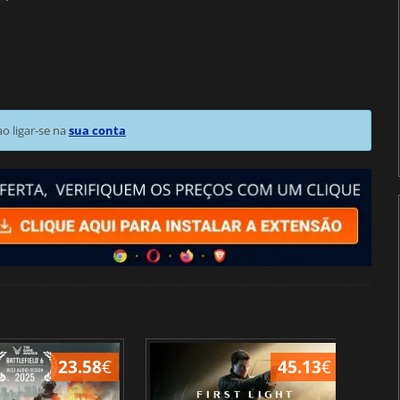
 ligar-se na
sua conta
23.58
€
45.13
€