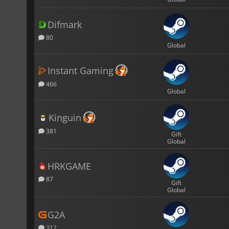
Difmark
80
Global
Instant Gaming
466
Global
Kinguin
381
Gift
Global
HRKGAME
87
Gift
Global
G2A
312