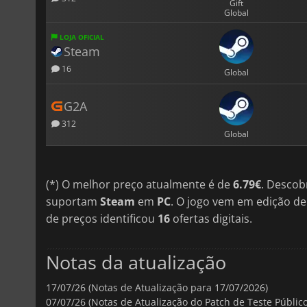
Gift
Global
LOJA OFICIAL
Steam
16
Global
G2A
312
Global
(*) O melhor preço atualmente é de
6.79€
. Descob
suportam
Steam
em
PC
. O jogo vem em edição d
de preços identificou
16
ofertas digitais.
Notas da atualização
17/07/26 (Notas de Atualização para 17/07/2026)
07/07/26 (Notas de Atualização do Patch de Teste Públic