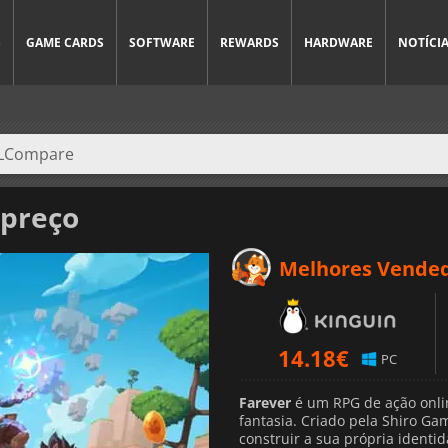
S
GAME CARDS
SOFTWARE
REWARDS
HARDWARE
NOTÍCI
 preço
Melhores Vende
14.18
€
PC
Farever
é um RPG de ação onli
fantasia. Criado pela Shiro Ga
construir a sua própria identi