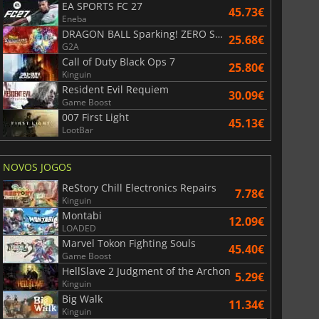
EA SPORTS FC 27
45.73€
Eneba
DRAGON BALL Sparking! ZERO Super Limit Breaking NEO
25.68€
G2A
Call of Duty Black Ops 7
25.80€
Kinguin
Resident Evil Requiem
30.09€
Game Boost
007 First Light
45.13€
LootBar
NOVOS JOGOS
ReStory Chill Electronics Repairs
7.78€
Kinguin
Montabi
12.09€
LOADED
Marvel Tokon Fighting Souls
45.40€
Game Boost
HellSlave 2 Judgment of the Archon
5.29€
Kinguin
36.40
€
41.12
€
Big Walk
11.34€
Kinguin