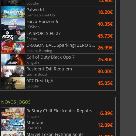
15.96€
LootBar
Palworld
18.20€
Gamesplanet US
Forza Horizon 6
40.35€
LDShop
EA SPORTS FC 27
45.73€
Eneba
DRAGON BALL Sparking! ZERO Super Limit Breaking NEO
26.99€
Instant Gaming
Call of Duty Black Ops 7
25.80€
Kinguin
Resident Evil Requiem
30.00€
Game Boost
007 First Light
45.05€
LootBar
NOVOS JOGOS
ReStory Chill Electronics Repairs
6.39€
Kinguin
Montabi
12.09€
LOADED
Marvel Tokon Fighting Souls