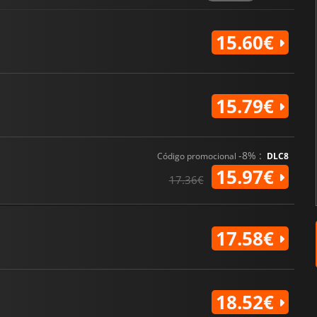
15.60€
15.79€
-8% :
Código promocional
DLC8
15.97€
17.36€
17.58€
18.52€