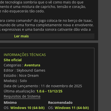
de tecnologia sombria que o vê como mais do que
ento é uma mistura de capricho, tensão e coração,
e não esquecerás tão cedo.
ra como comando" do jogo coloca-te no berço de Isaac,
o mundo de uma forma completamente nova e envolvente.
s expressivas e uma banda sonora cativante dão vida a
o.
Ler mais
agens, uma narrativa carregada de emoção e momentos
eais,
Goodnight Universe
é uma aventura para um
o, coração e mistério. Dos criadores de
Before Your Eyes
,
INFORMAÇÕES TÉCNICAS
 maravilhas da própria vida.
Site oficial
Categorias :
Aventura
Editor : Skybound Games
Estúdio : Nice Dream
Modo(s) : Solo
Data de Lançamento : 11 de novembro de 2025
Última atualização:
1.0.6 - 13/12/25
Requisitos de Sistema
Mínimo
Recomendado
OS:
Windows 10 (64-bit)
OS:
Windows 11 (64-bit)