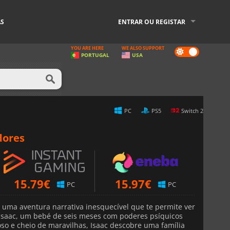
AS
ENTRAR OU REGISTAR
YOU ARE HERE
WE ALSO SUPPORT
Dark
PORTUGAL
USA
mode
PC
PS5
Switch 2
dores
15.79
€
15.97
€
PC
PC
, uma aventura narrativa inesquecível que te permite ver
Isaac, um bebé de seis meses com poderes psíquicos
ioso e cheio de maravilhas, Isaac descobre uma família