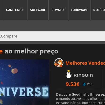
S
GAME CARDS
SOFTWARE
REWARDS
HARDWARE
NOTÍCI
e
ao melhor preço
Melhores Vende
9.53
€
PS5
Descobre
Goodnight Universe
o mundo através dos olhos de 
extraordinários. Inocente, cur