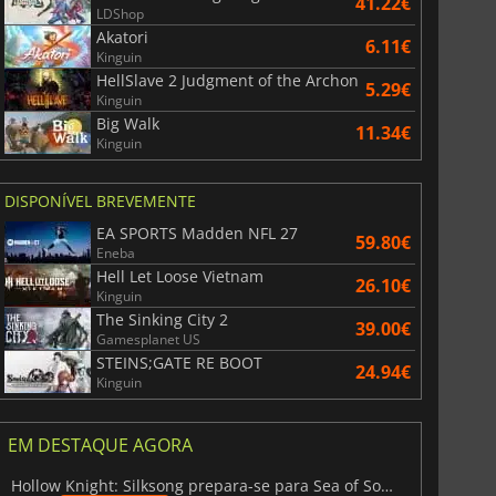
41.22€
LDShop
Akatori
6.11€
Kinguin
HellSlave 2 Judgment of the Archon
5.29€
Kinguin
Big Walk
11.34€
Kinguin
DISPONÍVEL BREVEMENTE
EA SPORTS Madden NFL 27
59.80€
Eneba
Hell Let Loose Vietnam
26.10€
Kinguin
The Sinking City 2
39.00€
Gamesplanet US
STEINS;GATE RE BOOT
24.94€
Kinguin
EM DESTAQUE AGORA
Hollow Knight: Silksong prepara-se para Sea of Sorrow com um patch