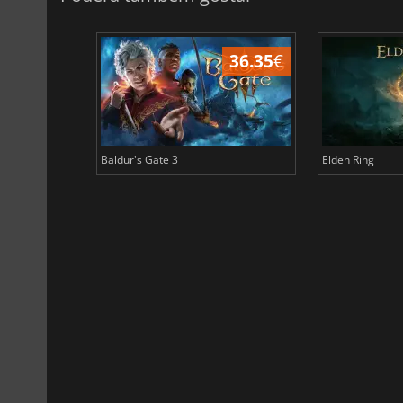
45.05
€
36.35
€
Baldur's Gate 3
Elden Ring