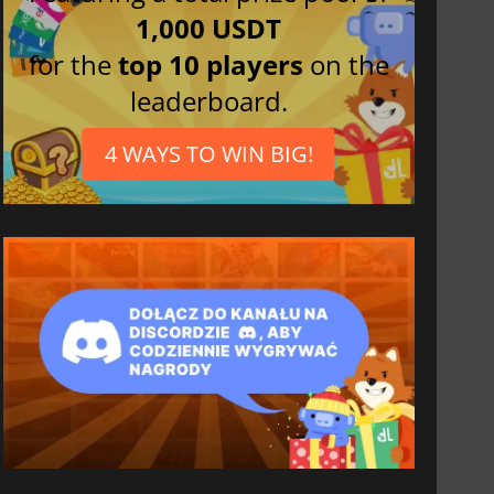
1,000 USDT
for the
top 10 players
on the
leaderboard.
4 WAYS TO WIN BIG!