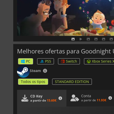
Melhores ofertas para Goodnight 
PC
PS5
Switch
Xbox Series 
Steam
Todos os tipos
STANDARD EDITION
Conta
CD Key
a partir de
11.93€
a partir de
15.60€