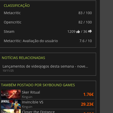
CLASSIFICAÇÃO
Metacritic
83 / 100
Opencritic
82 / 100
Steam
1209
/ 36
Metacritic: Avaliação do usuário
7.6 / 10
NOTÍCIAS RELACIONADAS
Lançamentos de videojogos desta semana - novembro de 2025 (Semana 46)
10/11/25
TAMBÉM POSTADO POR SKYBOUND GAMES
Sker Ritual
1.76€
Kinguin
Invincible VS
29.23€
Kinguin
Closer the Distance