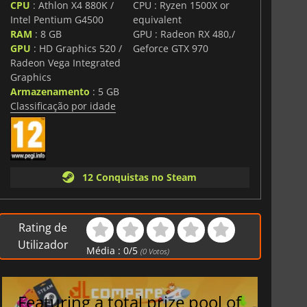
CPU
: Athlon X4 880K /
CPU : Ryzen 1500X or
Intel Pentium G4500
equivalent
RAM
: 8 GB
GPU : Radeon RX 480,/
GPU
: HD Graphics 520 /
Geforce GTX 970
Radeon Vega Integrated
Graphics
Armazenamento
: 5 GB
Classificação por idade
12 Conquistas no Steam
Rating de
Utilizador
Média :
0
/
5
(
0
Votos)
Featuring a total prize pool of