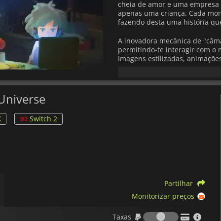
cheia de amor e uma empresa 
apenas uma criança. Cada mom
fazendo desta uma história qu
A inovadora mecânica de "câma
permitindo-te interagir com 
Imagens estilizadas, animaçõe
este universo estranho e mágic
Com um rico elenco de person
igualmente comoventes e surr
Universe
jogador que mistura imaginaçã
esta é uma viagem à magia e às
X
Switch 2
Partilhar
Monitorizar preços
Taxas
Taxas