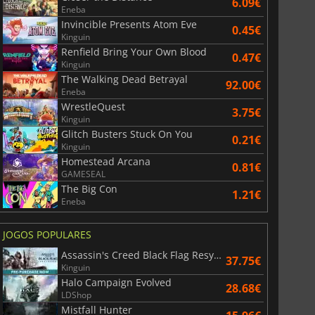
6.09€
Eneba
Invincible Presents Atom Eve
0.45€
Kinguin
6.75
€
15.48
€
Renfield Bring Your Own Blood
0.47€
Kinguin
The Walking Dead Betrayal
92.00€
Eneba
WrestleQuest
3.75€
Kinguin
War WARHAMMER 3
Lies Of P
Glitch Busters Stuck On You
0.21€
Kinguin
Homestead Arcana
0.81€
GAMESEAL
The Big Con
1.21€
Eneba
JOGOS POPULARES
Assassin's Creed Black Flag Resynced
37.75€
Kinguin
Halo Campaign Evolved
28.68€
LDShop
Mistfall Hunter