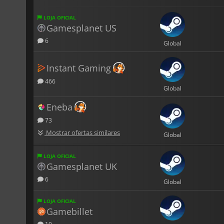
LOJA OFICIAL
Gamesplanet US
6
Global
Instant Gaming
466
Global
Eneba
73
Mostrar ofertas similares
Global
LOJA OFICIAL
Gamesplanet UK
6
Global
LOJA OFICIAL
Gamebillet