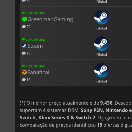
10
Global
LOJA OFICIAL
GreenmanGaming
72
Global
LOJA OFICIAL
Steam
16
Global
LOJA OFICIAL
Fanatical
16
Global
(*) O melhor preço atualmente é de
9.43€
. Descob
suportam
4
sistemas DRM:
Sony PSN, Nintendo e
Switch, Xbox Series X & Switch 2
. O jogo vem em
comparação de preços identificou
15
ofertas digita