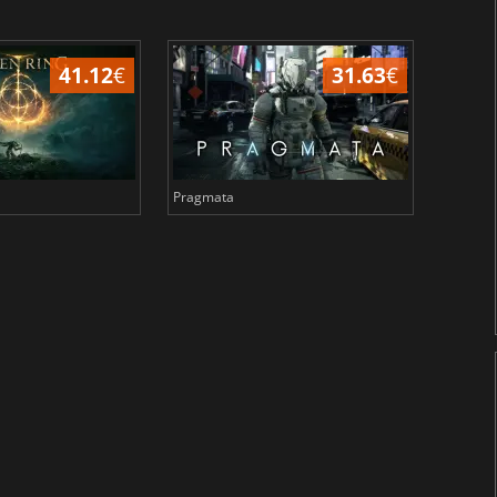
41.12
€
31.63
€
Pragmata
Total 