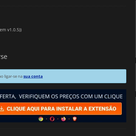
em v1.0.5))
rse
 ligar-se na
sua conta