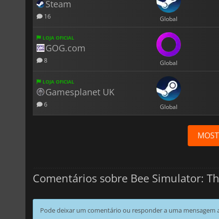
Steam
16
Global
LOJA OFICIAL
GOG.com
8
Global
LOJA OFICIAL
Gamesplanet UK
6
Global
MOST
Comentários sobre Bee Simulator: Th
Pode deixar um comentário ou responder a uma mensagem ao