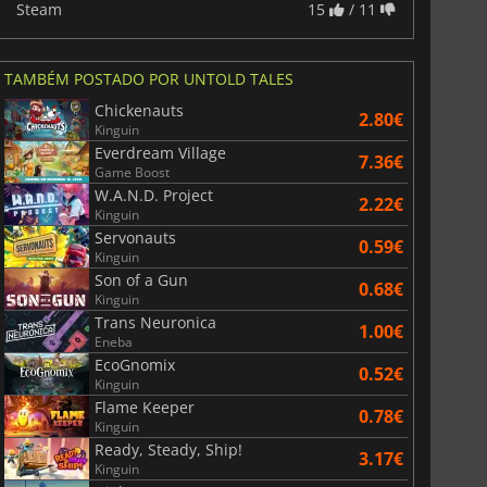
Steam
15
/ 11
TAMBÉM POSTADO POR UNTOLD TALES
Chickenauts
2.80€
Kinguin
Everdream Village
7.36€
Game Boost
W.A.N.D. Project
2.22€
Kinguin
Servonauts
0.59€
Kinguin
Son of a Gun
0.68€
Kinguin
Trans Neuronica
1.00€
Eneba
EcoGnomix
0.52€
Kinguin
Flame Keeper
0.78€
Kinguin
Ready, Steady, Ship!
3.17€
Kinguin