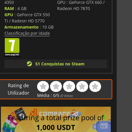
4350
GPU : GeForce GTX 660 /
RAM
: 4 GB
Radeon HD 7870
GPU
: GeForce GTX 550
Ti / Radeon HD 5770
Armazenamento
: 10 GB
Classificação por idade
51 Conquistas no Steam
Rating de
Utilizador
Média :
0
/
5
(
0
Votos)
Featuring a total prize pool of
1,000 USDT