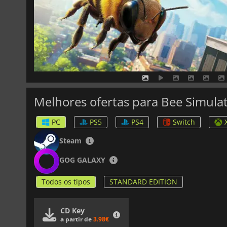
Melhores ofertas para Bee Simula
PC
PS5
PS4
Switch
Steam
GOG GALAXY
Todos os tipos
STANDARD EDITION
CD Key
a partir de
3.98€