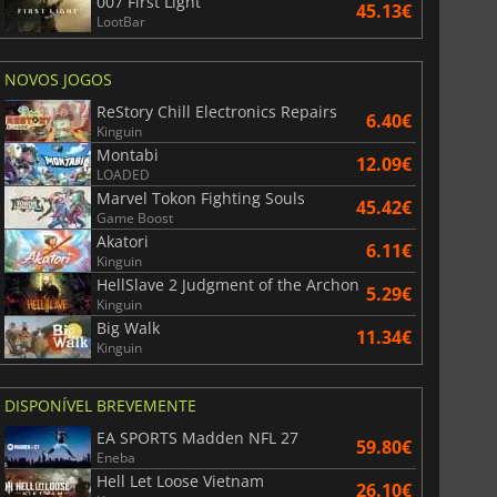
007 First Light
45.13€
LootBar
NOVOS JOGOS
ReStory Chill Electronics Repairs
6.40€
Kinguin
Montabi
12.09€
LOADED
Marvel Tokon Fighting Souls
45.42€
Game Boost
Akatori
6.11€
Kinguin
HellSlave 2 Judgment of the Archon
5.29€
Kinguin
Big Walk
11.34€
Kinguin
DISPONÍVEL BREVEMENTE
EA SPORTS Madden NFL 27
59.80€
Eneba
Hell Let Loose Vietnam
26.10€