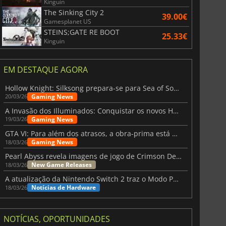
Kinguin
The Sinking City 2
39.00€
Gamesplanet US
STEINS;GATE RE BOOT
25.33€
Kinguin
EM DESTAQUE AGORA
Hollow Knight: Silksong prepara-se para Sea of Sorrow com um patch
Gaming News
20/03/26
A Invasão dos Illuminados: Conquistar os novos Helldivers 2 Atualização!
Gaming News
19/03/26
GTA VI: Para além dos atrasos, a obra-prima está quase a chegar
Gaming News
18/03/26
Pearl Abyss revela imagens de jogo de Crimson Desert para a PS5
New Game Releases
18/03/26
A atualização da Nintendo Switch 2 traz o Modo Portátil aos jogos mais antigos da Switch
Notícias de Hardware
18/03/26
NOTÍCIAS, OPORTUNIDADES