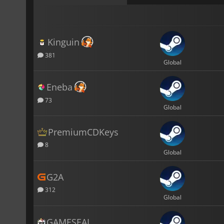
Kinguin
381
Global
Eneba
73
Global
PremiumCDKeys
8
Global
G2A
312
Global
GAMESEAL