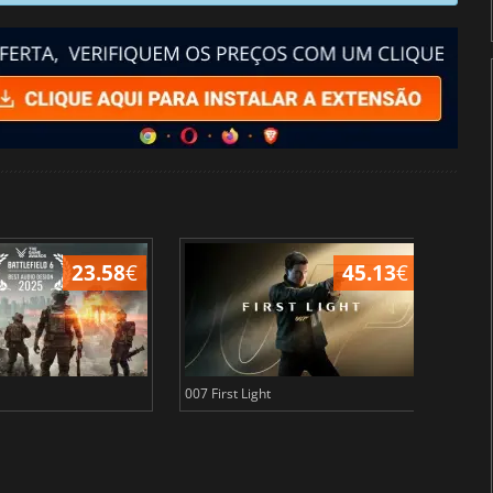
23.58
€
45.13
€
007 First Light
Baldu