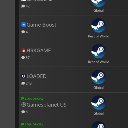
42
Global
Game Boost
4
Rest of World
HRKGAME
87
Rest of World
LOADED
243
Global
LOJA OFICIAL
Gamesplanet US
6
Global
LOJA OFICIAL