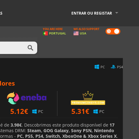
AS
ENTRAR OU REGISTAR
YOU ARE HERE
WE ALSO SUPPORT
Dark
PORTUGAL
USA
mode
PC
PS4
dores
5.12
€
5.31
€
PC
PC
 é de
3.98€
. Descobrimos este produto disponível de
17
stemas DRM:
Steam, GOG Galaxy, Sony PSN, Nintendo
formas -
PC, PS5, PS4, Switch, XboxOne & Xbox Series X
.