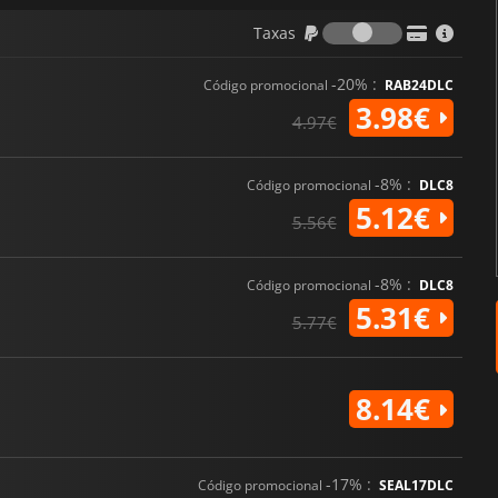
Taxas
Taxas
-20% :
Código promocional
RAB24DLC
3.98€
4.97€
-8% :
Código promocional
DLC8
5.12€
5.56€
-8% :
Código promocional
DLC8
5.31€
5.77€
8.14€
-17% :
Código promocional
SEAL17DLC