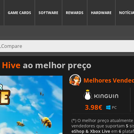
S
GAME CARDS
SOFTWARE
REWARDS
HARDWARE
NOTÍCI
 Hive
ao melhor preço
Melhores Vende
3.98
€
PC
(*) O melhor preço atualmente
vendedores que suportam
5
si
eShop & Xbox Live
em
6
plata