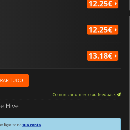
12.25€
12.25€
13.18€
RAR TUDO
Comunicar um erro ou feedback
e Hive
 ligar-se na
sua conta