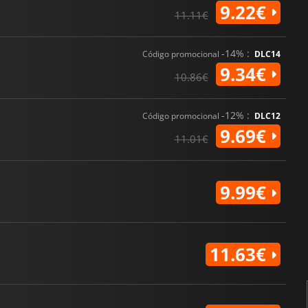
9.22€
11.11€
-14% :
Código promocional
DLC14
9.34€
10.86€
-12% :
Código promocional
DLC12
9.69€
11.01€
9.99€
11.63€