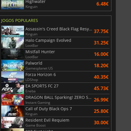
Highwater
6.48€
Kinguin
JOGOS POPULARES
Assassin's Creed Black Flag Resynced
37.75€
Kinguin
Halo Campaign Evolved
31.25€
LootBar
Mistfall Hunter
16.00€
LootBar
Palworld
18.20€
Gamesplanet US
36.40
€
41.12
€
Forza Horizon 6
40.35€
LDShop
EA SPORTS FC 27
45.73€
Eneba
DRAGON BALL Sparking! ZERO Super Limit Breaking NEO
26.99€
Instant Gaming
r's Gate 3
Elden Ring
Call of Duty Black Ops 7
25.80€
Kinguin
Resident Evil Requiem
30.00€
Game Boost