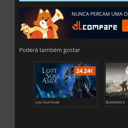
Poderá também gostar
24.24
€
Lost Soul Aside
Battlefield 6