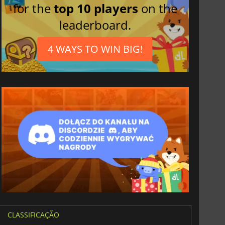
for the
top 10 players
on the
leaderboard.
4 WAYS TO WIN BIG!
CLASSIFICAÇÃO