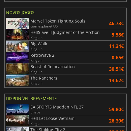
NOVOS JOGOS
Marvel Tokon Fighting Souls
46.73€
Gamesplanet US
HellSlave II Judgment of the Archon
5.58€
Kinguin
Big Walk
11.34€
Kinguin
Retrowave 2
0.65€
Kinguin
Beast of Reincarnation
30.51€
Kinguin
The Ranchers
13.62€
Kinguin
DISPONÍVEL BREVEMENTE
EA SPORTS Madden NFL 27
59.80€
Eneba
Hell Let Loose Vietnam
26.39€
Kinguin
The Sinking City 2