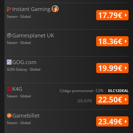
Instant Gaming
17.79€
Steam · Global
Gamesplanet UK
18.36€
Steam · Global
GOG.com
19.99€
GOG Galaxy · Global
K4G
-12% :
Código promocional
DLC12DEAL
Steam · Global
22.50€
25.57€
Gamebillet
23.49€
Steam · Global