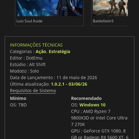
Lost Soul Aside
Battlefield 6
INFORMAÇÕES TÉCNICAS
Categorias :
Ação
,
Estratégia
Editor : DotEmu
Estúdio : Alt Shift
Modo(s) : Solo
Data de Lançamento : 11 de maio de 2026
Última atualização:
1.0.2.1 - 03/06/26
Requisitos de Sistema
Mínimo
Recomendado
OS: TBD
OS:
Windows 10
CPU : AMD Ryzen 7
9800X3D or Intel Core Ultra
7 270K
GPU : GeForce GTX 1080, 8
GB or Radeon RX 5600 XT, 6