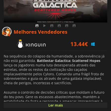
13.44
€
Melhores Vendedores
15.94
€
17.79
€
Na sequência do colapso da humanidade, a sobrevivência já
não está garantida.
Battlestar Galactica: Scattered Hopes
lança os jogadores numa luta desesperada através das
estrelas, onde os restos da civilização são caçados
implacavelmente pelos Cylons. Comanda uma frágil frota de
sobreviventes e guia-os através de uma galáxia implacável,
cheia de perigos, incertezas e sacrifícios.
Assume o controlo de decisões críticas que moldam o futuro
do teu povo. Gere os escassos abastecimentos, mantém a
estabilidade da frota e responde a ameaças imprevisíveis à
Ler mais
medida que as tensões aumentam entre civis e forças
militares. Cada escolha tem um peso, forçando-o a equilibrar