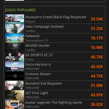
JOGOS POPULARES
Assassin's Creed Black Flag Resynced
33.54€
Kinguin
Halo Campaign Evolved
31.23€
LootBar
Palworld
18.17€
Gamesplanet US
Mistfall Hunter
15.98€
LootBar
EA SPORTS FC 27
45.75€
Eneba
Forza Horizon 6
42.42€
HRKGAME
Crimson Desert
44.73€
HRKGAME
Resident Evil Requiem
31.08€
HRKGAME
007 First Light
43.97€
HRKGAME
Avatar Legends The Fighting Game
26.82€
HRKGAME