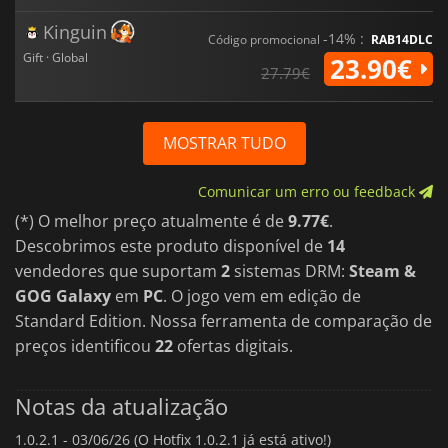
Kinguin
-14% :
Código promocional
RAB14DLC
Gift · Global
23.90€
27.79€
MOSTRAR TUDO
Comunicar um erro ou feedback
(*) O melhor preço atualmente é de
9.77€
.
Descobrimos este produto disponível de
14
vendedores que suportam
2
sistemas DRM:
Steam &
GOG Galaxy
em
PC
. O jogo vem em edição de
Standard Edition. Nossa ferramenta de comparação de
preços identificou
22
ofertas digitais.
Notas da atualização
1.0.2.1 -
03/06/26 (O Hotfix 1.0.2.1 já está ativo!)