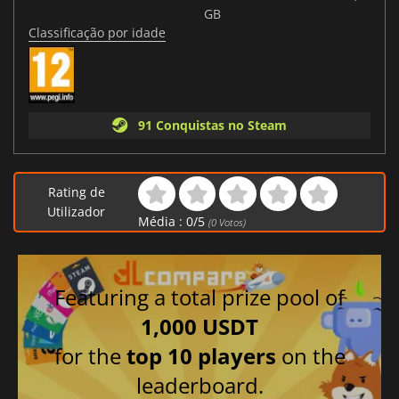
GB
Classificação por idade
91 Conquistas no Steam
Rating de
Utilizador
Média :
0
/
5
(
0
Votos)
Featuring a total prize pool of
1,000 USDT
for the
top 10 players
on the
leaderboard.