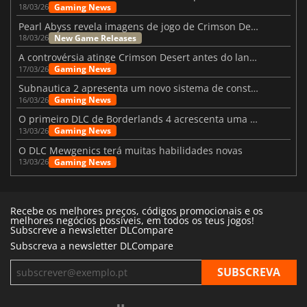
Gaming News
18/03/26
Pearl Abyss revela imagens de jogo de Crimson Desert para a PS5
New Game Releases
18/03/26
A controvérsia atinge Crimson Desert antes do lançamento
Gaming News
17/03/26
Subnautica 2 apresenta um novo sistema de construção de bases
Gaming News
16/03/26
O primeiro DLC de Borderlands 4 acrescenta uma nova personagem e muito mais
Gaming News
13/03/26
O DLC Mewgenics terá muitas habilidades novas
Gaming News
13/03/26
Recebe os melhores preços, códigos promocionais e os
melhores negócios possíveis, em todos os teus jogos!
Subscreve a newsletter DLCompare
Subscreva a newsletter DLCompare