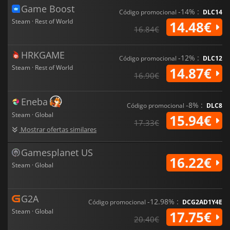
Game Boost
-14% :
Código promocional
DLC14
Steam · Rest of World
14.48€
16.84€
HRKGAME
-12% :
Código promocional
DLC12
Steam · Rest of World
14.87€
16.90€
Eneba
-8% :
Código promocional
DLC8
Steam · Global
15.94€
17.33€
Mostrar ofertas similares
Gamesplanet US
16.22€
Steam · Global
G2A
-12.98% :
Código promocional
DCG2AD1Y4E
Steam · Global
17.75€
20.40€