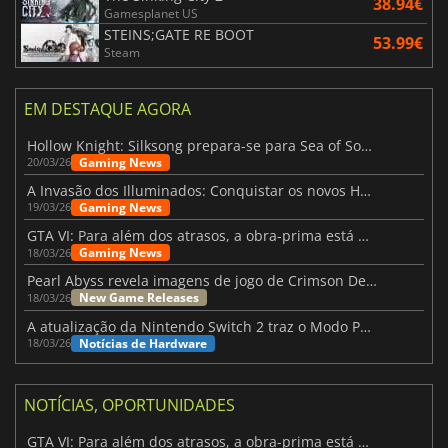
38.94€
Gamesplanet US
STEINS;GATE RE BOOT
53.99€
Steam
EM DESTAQUE AGORA
Hollow Knight: Silksong prepara-se para Sea of Sorrow com um patch
Gaming News
20/03/26
A Invasão dos Illuminados: Conquistar os novos Helldivers 2 Atualização!
Gaming News
19/03/26
GTA VI: Para além dos atrasos, a obra-prima está quase a chegar
Gaming News
18/03/26
Pearl Abyss revela imagens de jogo de Crimson Desert para a PS5
New Game Releases
18/03/26
A atualização da Nintendo Switch 2 traz o Modo Portátil aos jogos mais antigos da Switch
Notícias de Hardware
18/03/26
NOTÍCIAS, OPORTUNIDADES
GTA VI: Para além dos atrasos, a obra-prima está quase a chegar