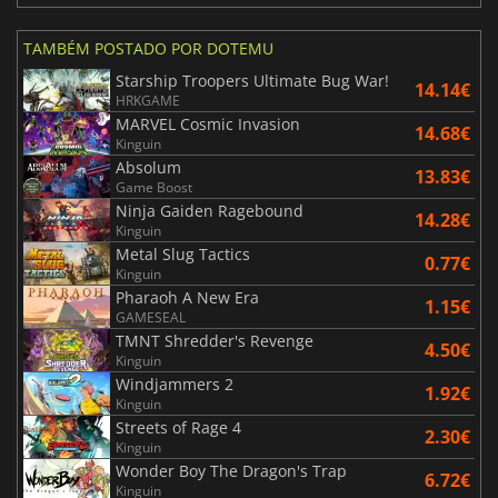
TAMBÉM POSTADO POR DOTEMU
Starship Troopers Ultimate Bug War!
14.14€
HRKGAME
MARVEL Cosmic Invasion
14.68€
Kinguin
Absolum
13.83€
Game Boost
Ninja Gaiden Ragebound
14.28€
Kinguin
Metal Slug Tactics
0.77€
Kinguin
Pharaoh A New Era
1.15€
GAMESEAL
TMNT Shredder's Revenge
4.50€
Kinguin
Windjammers 2
1.92€
Kinguin
Streets of Rage 4
2.30€
Kinguin
Wonder Boy The Dragon's Trap
6.72€
Kinguin