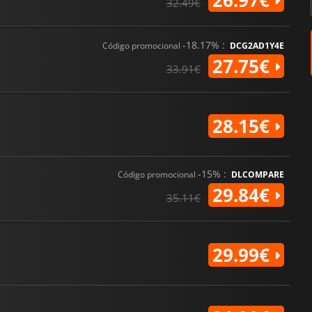
26.97€
32.49€
-18.17% :
Código promocional
DCG2AD1Y4E
27.75€
33.91€
28.15€
-15% :
Código promocional
DLCOMPARE
29.84€
35.11€
29.99€