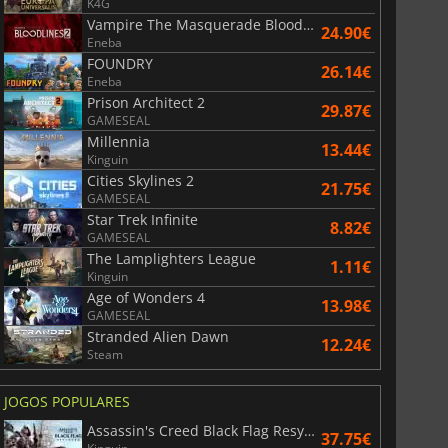
K4G
Vampire The Masquerade Bloodlines 2
24.90€
Eneba
FOUNDRY
26.14€
Eneba
Prison Architect 2
29.87€
GAMESEAL
Millennia
13.44€
Kinguin
Cities Skylines 2
21.75€
GAMESEAL
Star Trek Infinite
8.82€
GAMESEAL
The Lamplighters League
1.11€
Kinguin
Age of Wonders 4
13.98€
GAMESEAL
Stranded Alien Dawn
12.24€
Steam
JOGOS POPULARES
Assassin's Creed Black Flag Resynced
37.75€
36.40
€
41.06
€