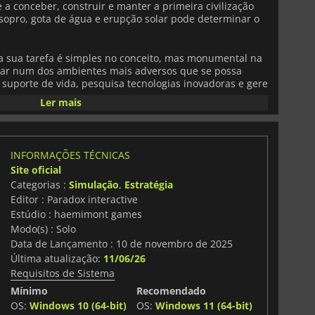
te a conceber, construir e manter a primeira civilização
opro, gota de água e erupção solar pode determinar o
 sua tarefa é simples no conceito, mas monumental na
rar num dos ambientes mais adversos que se possa
 suporte de vida, pesquisa tecnologias inovadoras e gere
rta e a procura. Os teus colonos dependem da tua visão e
Ler mais
ue fazes molda a sociedade em que se vão tornar.
xperiência completa de
Surviving Mars
, com todas as
de conteúdo e estações de rádio, além de novas
INFORMAÇÕES TÉCNICAS
ace mais suave e intuitiva. É uma reinvenção da
Site oficial
jogadores modernos. A nova funcionalidade
Martian
Categorias :
Simulação
,
Estratégia
 mais profunda de governação e gestão social,
líticas e identidade cultural da tua nação marciana em
Editor : Paradox interactive
Estúdio : haemimont games
Modo(s) : Solo
e cúpulas complexas até à gestão de drones, redes
Data de Lançamento : 10 de novembro de 2025
ntos, todos os aspectos da vida em Marte estão nas tuas
Última atualização:
11/06/26
veis de oxigénio, equilibrar a produção de energia e
Requisitos de Sistema
estades de poeira e impactos de meteoros. À medida
exploração torna-se fundamental. Vais aventurar-te pela
Mínimo
Recomendado
mistérios escondidos e descobertas científicas que
OS:
Windows 10 (64-bit)
OS:
Windows 11 (64-bit)
ria humana.