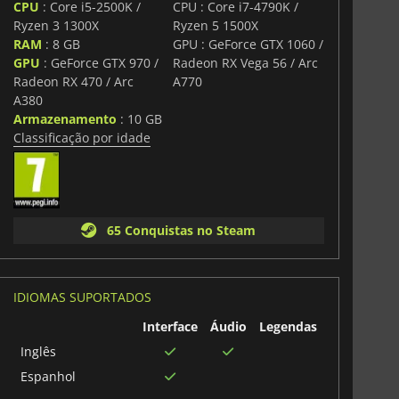
CPU
: Core i5-2500K /
CPU : Core i7-4790K /
Ryzen 3 1300X
Ryzen 5 1500X
s: Relaunched
oferece novos desafios e surpresas. Com
RAM
: 8 GB
GPU : GeForce GTX 1060 /
es únicos e eventos imprevisíveis, não há duas colónias
GPU
: GeForce GTX 970 /
Radeon RX Vega 56 / Arc
orma. A mistura de estratégia profunda, gestão de
ativa garante que o teu caminho para uma sociedade
Radeon RX 470 / Arc
A770
ante como perigoso.
A380
Armazenamento
: 10 GB
 a ti responder. O futuro da humanidade está à espera.
Classificação por idade
65 Conquistas no Steam
IDIOMAS SUPORTADOS
Interface
Áudio
Legendas
Inglês
Espanhol