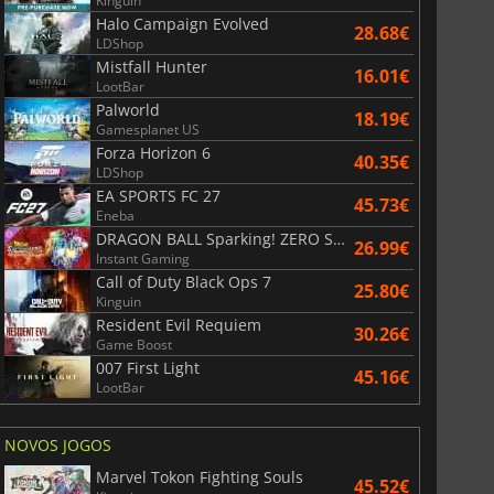
Kinguin
Halo Campaign Evolved
28.68€
LDShop
Mistfall Hunter
16.01€
LootBar
Palworld
18.19€
r's Gate 3
Elden Ring
Gamesplanet US
Forza Horizon 6
40.35€
LDShop
EA SPORTS FC 27
45.73€
Eneba
DRAGON BALL Sparking! ZERO Super Limit Breaking NEO
26.99€
Instant Gaming
Call of Duty Black Ops 7
25.80€
Kinguin
Resident Evil Requiem
30.26€
Game Boost
007 First Light
45.16€
LootBar
NOVOS JOGOS
Marvel Tokon Fighting Souls
45.52€