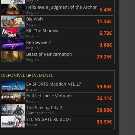
Kinguin
HellSlave II Judgment of the Archon
5.40€
Kinguin
Big Walk
11.34€
Kinguin
Kill The Shadow
6.73€
Kinguin
Retrowave 2
0.68€
Kinguin
Beast of Reincarnation
29.23€
Kinguin
DISPONÍVEL BREVEMENTE
EA SPORTS Madden NFL 27
59.80€
Eneba
Hell Let Loose Vietnam
26.11€
Kinguin
The Sinking City 2
38.98€
Gamesplanet US
STEINS;GATE RE BOOT
53.99€
Steam