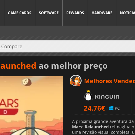
S
GAME CARDS
SOFTWARE
REWARDS
HARDWARE
NOTÍCI
elaunched
ao melhor preço
Melhores Vende
24.76
€
PC
A próxima grande aventura d
Mars: Relaunched
reimagina o 
uma revisão visual completa, 