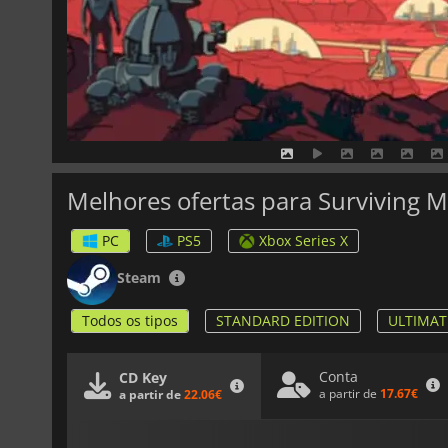
Melhores ofertas para Surviving 
PC
PS5
Xbox Series X
Steam
Todos os tipos
STANDARD EDITION
ULTIMAT
Conta
CD Key
a partir de
17.67€
a partir de
22.06€