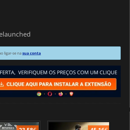
Relaunched
 ligar-se na
sua conta
23.58
€
45.16
€