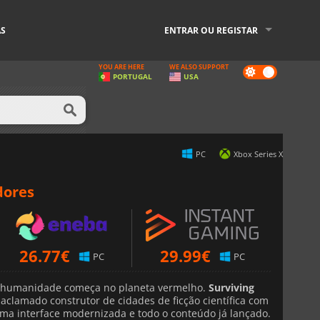
AS
ENTRAR OU REGISTAR
YOU ARE HERE
WE ALSO SUPPORT
Dark
PORTUGAL
USA
mode
PC
Xbox Series X
dores
26.77
€
29.99
€
PC
PC
a humanidade começa no planeta vermelho.
Surviving
aclamado construtor de cidades de ficção científica com
uma interface modernizada e todo o conteúdo já lançado.