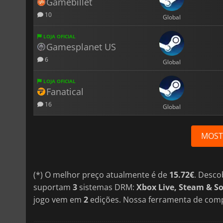
Gamebillet
10
Global
LOJA OFICIAL
Gamesplanet US
6
Global
LOJA OFICIAL
Fanatical
16
Global
MOST
(*) O melhor preço atualmente é de
15.72€
. Desco
suportam
3
sistemas DRM:
Xbox Live, Steam & S
jogo vem em
2
edições. Nossa ferramenta de comp