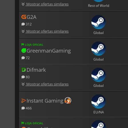
Mostrar ofertas similares
Rest of World
G2A
312
Mostrar ofertas similares
Global
LOJA OFICIAL
GreenmanGaming
72
Global
Difmark
80
Mostrar ofertas similares
Global
Instant Gaming
466
EU/NA
LOJA OFICIAL