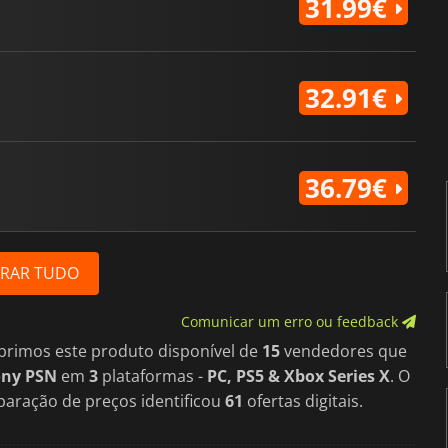
31.99€
32.91€
36.79€
RAR TUDO
Comunicar um erro ou feedback
brimos este produto disponível de
15
vendedores que
ony PSN
em
3
plataformas -
PC, PS5 & Xbox Series X
. O
aração de preços identificou
61
ofertas digitais.