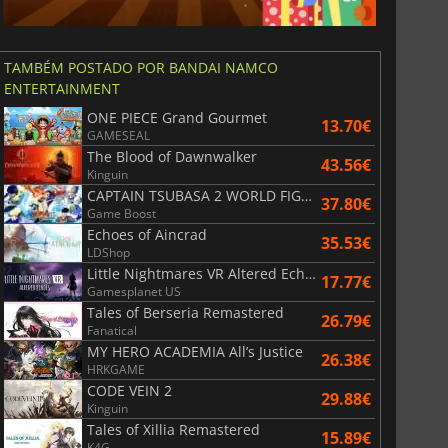
TAMBÉM POSTADO POR BANDAI NAMCO
ENTERTAINMENT
ONE PIECE Grand Gourmet
13.70€
GAMESEAL
The Blood of Dawnwalker
43.56€
Kinguin
CAPTAIN TSUBASA 2 WORLD FIGHTERS
37.80€
Game Boost
Echoes of Aincrad
35.53€
LDShop
Little Nightmares VR Altered Echoes
17.77€
Gamesplanet US
Tales of Berseria Remastered
26.79€
Fanatical
MY HERO ACADEMIA All’s Justice
26.38€
HRKGAME
CODE VEIN 2
29.88€
Kinguin
Tales of Xillia Remastered
15.89€
K4G