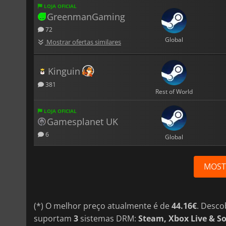
LOJA OFICIAL
GreenmanGaming
72
Global
Mostrar ofertas similares
Kinguin
381
Rest of World
LOJA OFICIAL
Gamesplanet UK
6
Global
MOST
(*) O melhor preço atualmente é de
44.16€
. Desco
suportam
3
sistemas DRM:
Steam, Xbox Live & S