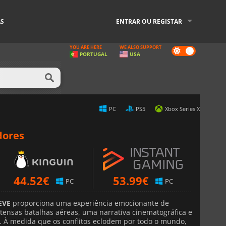
AS
ENTRAR OU REGISTAR
YOU ARE HERE
WE ALSO SUPPORT
Dark
PORTUGAL
USA
mode
PC
PS5
Xbox Series X
dores
44.52
€
53.99
€
PC
PC
EVE
proporciona uma experiência emocionante de
ensas batalhas aéreas, uma narrativa cinematográfica e
a. À medida que os conflitos eclodem por todo o mundo,