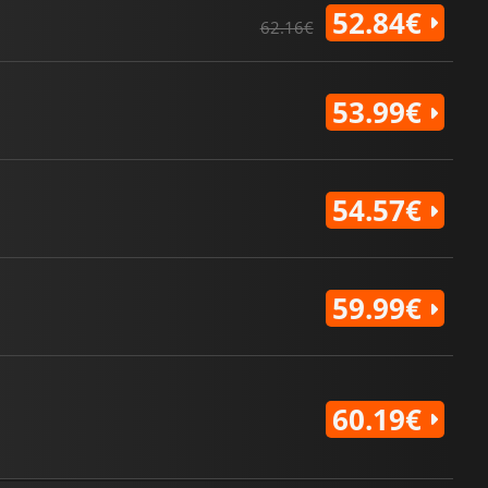
52.84€
62.16€
53.99€
54.57€
59.99€
60.19€