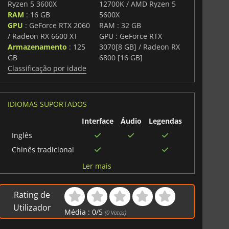
Ryzen 5 3600X
12700K / AMD Ryzen 5
RAM
: 16 GB
5600X
GPU
: GeForce RTX 2060
RAM : 32 GB
/ Radeon RX 6600 XT
GPU : GeForce RTX
Armazenamento
: 125
3070[8 GB] / Radeon RX
GB
6800 [16 GB]
Classificação por idade
IDIOMAS SUPORTADOS
Interface
Áudio
Legendas
Inglês
Chinês tradicional
Francês
Ler mais
Alemão
Polonês
Rating de
Chinês
Utilizador
Média :
0
/
5
(
0
Votos)
simplificado