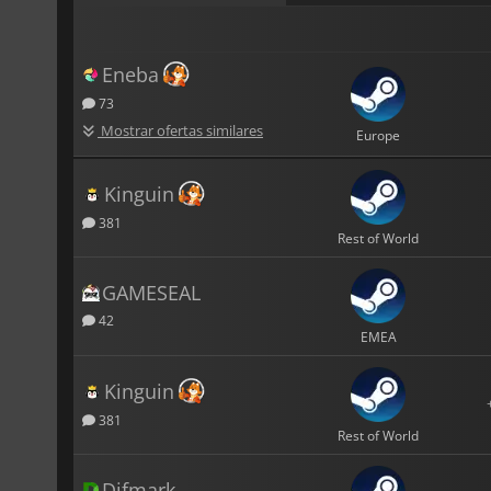
Eneba
73
Mostrar ofertas similares
Europe
Kinguin
381
Rest of World
GAMESEAL
42
EMEA
Kinguin
381
Rest of World
Difmark