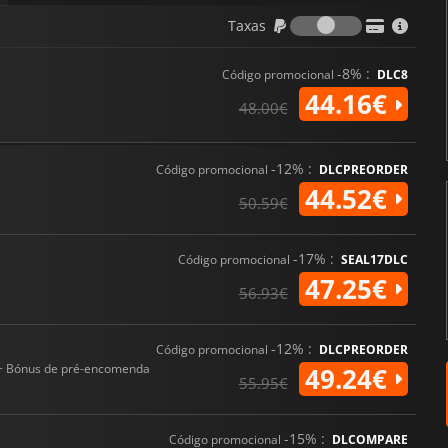
Taxas
Taxas
-8% :
Código promocional
DLC8
44.16€
48.00€
-12% :
Código promocional
DLCPREORDER
44.52€
50.59€
-17% :
Código promocional
SEAL17DLC
47.25€
56.93€
-12% :
Código promocional
DLCPREORDER
+ Bónus de pré-encomenda
49.24€
55.95€
-15% :
Código promocional
DLCOMPARE