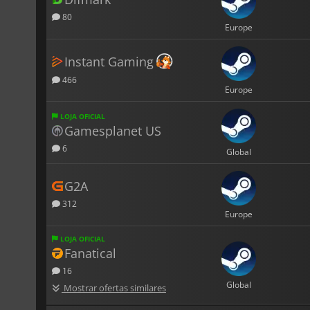
80
Europe
Instant Gaming
466
Europe
LOJA OFICIAL
Gamesplanet US
6
Global
G2A
312
Europe
LOJA OFICIAL
Fanatical
16
Global
Mostrar ofertas similares