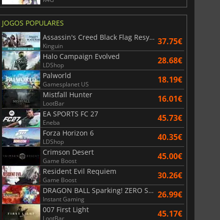
JOGOS POPULARES
Assassin's Creed Black Flag Resynced
37.75€
Kinguin
Halo Campaign Evolved
28.68€
LDShop
Palworld
18.19€
Gamesplanet US
Mistfall Hunter
16.01€
LootBar
EA SPORTS FC 27
45.73€
Eneba
Forza Horizon 6
40.35€
LDShop
Crimson Desert
45.00€
Game Boost
Resident Evil Requiem
30.26€
Game Boost
DRAGON BALL Sparking! ZERO Super Limit Breaking NEO
26.99€
Instant Gaming
38.54
€
41.06
€
007 First Light
45.17€
LootBar