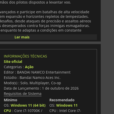
mãos dos pilotos dispostos a levantar voo.
ançados e participe em batalhas de alta velocidade
 em expansão e horizontes repletos de tempestades.
esafios, desde ataques de precisão e assaltos aéreos
 desesperados contra forças inimigas esmagadoras.
 enquanto te adaptas a condições em constante
frações de segundo no calor do combate.
Ler mais
, uma narrativa cativante desenrola-se através das
s que lutam ao seu lado. Construa confiança dentro do
nsequências da guerra e viva uma história movida pela
INFORMAÇÕES TÉCNICAS
 Os laços que forja e as escolhas que faz acrescentam
Site oficial
a missão.
Categorias :
Ação
Editor : BANDAI NAMCO Entertainment
 efeitos ambientais envolventes, os céus parecem mais
meteorológicos dinâmicos, formações de nuvens realistas
Estúdio : Bandai Namco Aces Inc.
aculares criam uma sensação de velocidade, escala e
Modo(s) : Solo, Multiplayer, Co-op
tamente na cabina de pilotagem.
Data de Lançamento : 1 de outubro de 2026
Requisitos de Sistema
 ou desafie outros pilotos online, «
ACE COMBAT 8:
Mínimo
Recomendado
a viagem emocionante. Prepare-se para a descolagem,
ite e conquiste o seu lugar entre as lendas dos céus.
OS:
Windows 11 (64 bit)
OS:
Windows 11
CPU
: Core i7-10700K /
CPU : Intel Core i7-