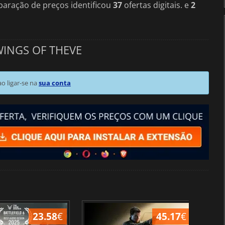
aração de preços identificou
37
ofertas digitais. e
2
WINGS OF THEVE
 ligar-se na
sua conta
23.58
€
45.17
€