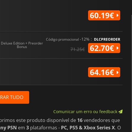
60.19€
-12% :
Código promocional
DLCPREORDER
Deluxe Edition + Preorder
62.70€
Bonus
71.25€
64.16€
RAR TUDO
Comunicar um erro ou feedback
brimos este produto disponível de
16
vendedores que
ony PSN
em
3
plataformas -
PC, PS5 & Xbox Series X
. O