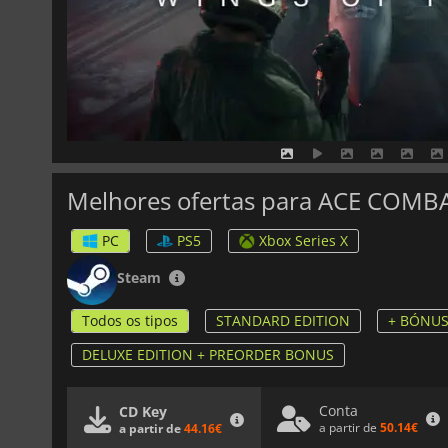
Melhores ofertas para ACE COMB
PC
PS5
Xbox Series X
Steam
Todos os tipos
STANDARD EDITION
+ BÓNU
DELUXE EDITION + PREORDER BONUS
Conta
CD Key
a partir de
50.14€
a partir de
44.16€