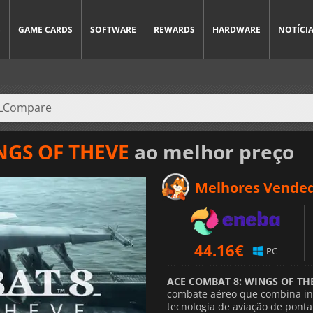
S
GAME CARDS
SOFTWARE
REWARDS
HARDWARE
NOTÍCI
NGS OF THEVE
ao melhor preço
Melhores Vende
44.16
€
PC
ACE COMBAT 8: WINGS OF TH
combate aéreo que combina int
tecnologia de aviação de pont