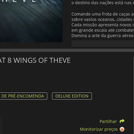
o destino das nações está nas 
Comande uma frota de caças av
sobre vastos oceanos, cidades
Cada missão apresenta novos d
em grande escala até combates
Domina a arte da guerra aérea
mudança e tomas decisões em 
Para além do campo de batalha
vidas dos pilotos e tripulaçõe
AT 8 WINGS OF THEVE
seu esquadrão, enfrente as co
coragem, ambição e sacrifício.
profundidade emocional a cad
Com visuais impressionantes e
vivos do que nunca. Sistemas 
e sequências de combate espet
S DE PRÉ-ENCOMENDA
DELUXE EDITION
intensidade que o coloca dire
Quer voe sozinho pela campanha
WINGS OF THEVE
» oferece um
Partilhar
leve as suas habilidades ao lim
Monitorizar preços