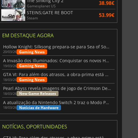
The Sinking City 2
38.98€
Gamesplanet US
STEINS;GATE RE BOOT
53.99€
Steam
EM DESTAQUE AGORA
Hollow Knight: Silksong prepara-se para Sea of Sorrow com um patch
Gaming News
20/03/26
A Invasão dos Illuminados: Conquistar os novos Helldivers 2 Atualização!
Gaming News
19/03/26
GTA VI: Para além dos atrasos, a obra-prima está quase a chegar
Gaming News
18/03/26
Pearl Abyss revela imagens de jogo de Crimson Desert para a PS5
New Game Releases
18/03/26
A atualização da Nintendo Switch 2 traz o Modo Portátil aos jogos mais antigos da Switch
Notícias de Hardware
18/03/26
NOTÍCIAS, OPORTUNIDADES
GTA VI: Para além dos atrasos, a obra-prima está quase a chegar