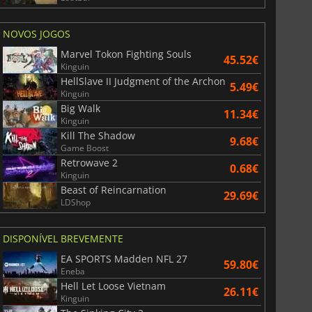
NOVOS JOGOS
Marvel Tokon Fighting Souls
45.52€
r's Gate 3
Elden Ring
Kinguin
HellSlave II Judgment of the Archon
5.49€
Kinguin
Big Walk
11.34€
Kinguin
Kill The Shadow
9.68€
Game Boost
Retrowave 2
0.68€
Kinguin
Beast of Reincarnation
29.69€
LDShop
DISPONÍVEL BREVEMENTE
EA SPORTS Madden NFL 27
59.80€
Eneba
Hell Let Loose Vietnam
26.11€
Kinguin