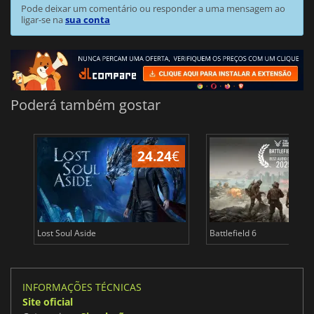
Pode deixar um comentário ou responder a uma mensagem ao
ligar-se na
sua conta
Poderá também gostar
24.24
€
Lost Soul Aside
Battlefield 6
INFORMAÇÕES TÉCNICAS
Site oficial