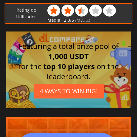
Rating de
Utilizador
Média :
2.3
/
5
(
13
Votos)
Featuring a total prize pool of
1,000 USDT
for the
top 10 players
on the
leaderboard.
4 WAYS TO WIN BIG!