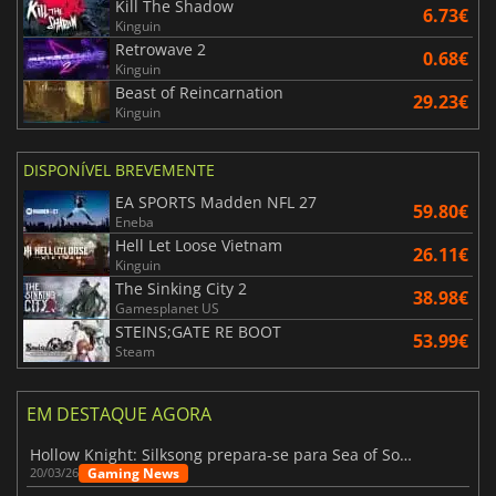
Kill The Shadow
6.73€
Kinguin
Retrowave 2
0.68€
Kinguin
Beast of Reincarnation
29.23€
Kinguin
DISPONÍVEL BREVEMENTE
EA SPORTS Madden NFL 27
59.80€
Eneba
Hell Let Loose Vietnam
26.11€
Kinguin
The Sinking City 2
38.98€
Gamesplanet US
STEINS;GATE RE BOOT
53.99€
Steam
EM DESTAQUE AGORA
Hollow Knight: Silksong prepara-se para Sea of Sorrow com um patch
Gaming News
20/03/26