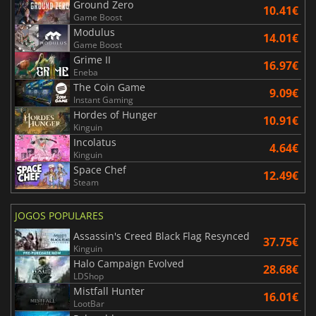
Ground Zero
10.41€
Game Boost
Modulus
14.01€
Game Boost
Grime II
16.97€
Eneba
The Coin Game
9.09€
Instant Gaming
Hordes of Hunger
10.91€
Kinguin
Incolatus
4.64€
Kinguin
Space Chef
12.49€
Steam
JOGOS POPULARES
Assassin's Creed Black Flag Resynced
37.75€
Kinguin
Halo Campaign Evolved
28.68€
LDShop
Mistfall Hunter
16.01€
LootBar