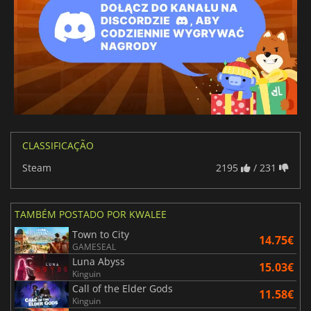
CLASSIFICAÇÃO
Steam
2195
/ 231
TAMBÉM POSTADO POR KWALEE
Town to City
14.75€
GAMESEAL
Luna Abyss
15.03€
Kinguin
Call of the Elder Gods
11.58€
Kinguin