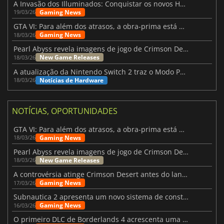
A Invasão dos Illuminados: Conquistar os novos Helldivers 2 Atualização!
Gaming News
19/03/26
GTA VI: Para além dos atrasos, a obra-prima está quase a chegar
Gaming News
18/03/26
Pearl Abyss revela imagens de jogo de Crimson Desert para a PS5
New Game Releases
18/03/26
A atualização da Nintendo Switch 2 traz o Modo Portátil aos jogos mais antigos da Switch
Notícias de Hardware
18/03/26
NOTÍCIAS, OPORTUNIDADES
GTA VI: Para além dos atrasos, a obra-prima está quase a chegar
Gaming News
18/03/26
Pearl Abyss revela imagens de jogo de Crimson Desert para a PS5
New Game Releases
18/03/26
A controvérsia atinge Crimson Desert antes do lançamento
Gaming News
17/03/26
Subnautica 2 apresenta um novo sistema de construção de bases
Gaming News
16/03/26
O primeiro DLC de Borderlands 4 acrescenta uma nova personagem e muito mais