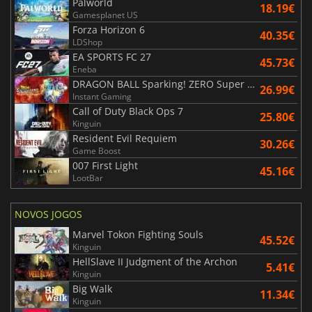
Palworld
18.19€
Gamesplanet US
Forza Horizon 6
40.35€
LDShop
EA SPORTS FC 27
45.73€
Eneba
DRAGON BALL Sparking! ZERO Super Limit Breaking NEO
26.99€
Instant Gaming
Call of Duty Black Ops 7
25.80€
Kinguin
Resident Evil Requiem
30.26€
Game Boost
007 First Light
45.16€
LootBar
NOVOS JOGOS
Marvel Tokon Fighting Souls
45.52€
Kinguin
HellSlave II Judgment of the Archon
5.41€
Kinguin
Big Walk
11.34€
Kinguin