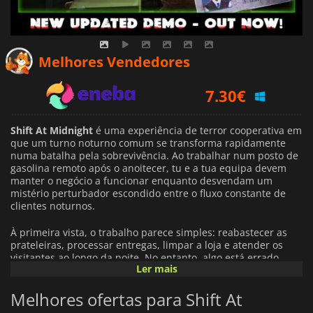
7.30
€
Melhores Vendedores
8.19
€
10.05
€
Shift At Midnight
é uma experiência de terror cooperativa em
que um turno noturno comum se transforma rapidamente
numa batalha pela sobrevivência. Ao trabalhar num posto de
gasolina remoto após o anoitecer, tu e a tua equipa devem
manter o negócio a funcionar enquanto desvendam um
mistério perturbador escondido entre o fluxo constante de
clientes noturnos.
À primeira vista, o trabalho parece simples: reabastecer as
prateleiras, processar entregas, limpar a loja e atender os
visitantes ao longo da noite. No entanto, algo está errado.
Ler mais
Indivíduos estranhos começam a aparecer, e nem todos os
que entram na estação são quem dizem ser. Ao examinar
Melhores ofertas para Shift At
cuidadosamente a identificação, questionar os clientes e
comparar informações, terás de determinar quais os