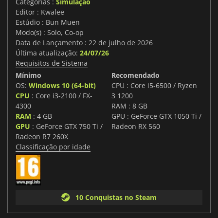
Categorias :
Simulação
Editor : Kwalee
Estúdio : Bun Muen
Modo(s) : Solo, Co-op
Data de Lançamento : 22 de julho de 2026
Última atualização:
24/07/26
Requisitos de Sistema
Mínimo
Recomendado
OS:
Windows 10 (64-bit)
CPU : Core i5-6500 / Ryzen
CPU
: Core i3-2100 / FX-
3 1200
4300
RAM : 8 GB
RAM
: 4 GB
GPU : GeForce GTX 1050 Ti /
GPU
: GeForce GTX 750 Ti /
Radeon RX 560
Radeon R7 260X
Classificação por idade
10 Conquistas no Steam