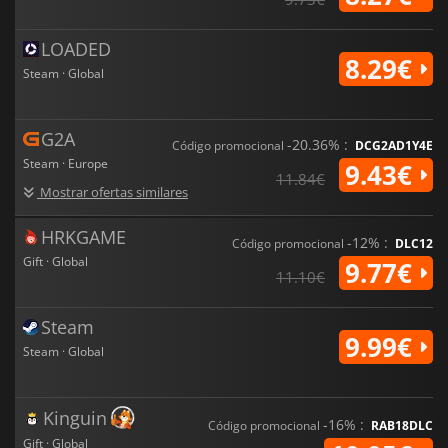
LOADED
8.29€
Steam · Global
G2A
-20.36% :
Código promocional
DCG2AD1Y4E
Steam · Europe
9.43€
11.84€
Mostrar ofertas similares
HRKGAME
-12% :
Código promocional
DLC12
Gift · Global
9.77€
11.10€
Steam
9.99€
Steam · Global
Kinguin
-16% :
Código promocional
RAB18DLC
Gift · Global