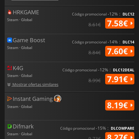
HRKGAME
-12% :
Código promocional
DLC12
Steam · Global
7.58€
8.61€
Game Boost
-14% :
Código promocional
DLC14
Steam · Global
7.60€
8.84€
K4G
-12% :
Código promocional
DLC12DEAL
Steam · Global
7.91€
8.99€
Mostrar ofertas similares
Instant Gaming
8.19€
Steam · Global
Difmark
-15% :
Código promocional
DLCOMPARE
Steam · Global
8.27€
9.73€