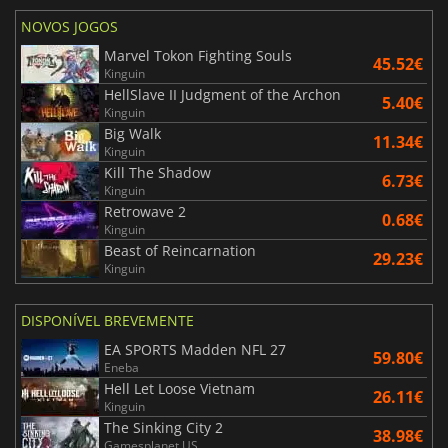
NOVOS JOGOS
Marvel Tokon Fighting Souls
45.52€
Kinguin
HellSlave II Judgment of the Archon
5.40€
Kinguin
Big Walk
11.34€
Kinguin
Kill The Shadow
6.73€
Kinguin
Retrowave 2
0.68€
Kinguin
Beast of Reincarnation
29.23€
Kinguin
DISPONÍVEL BREVEMENTE
EA SPORTS Madden NFL 27
59.80€
Eneba
Hell Let Loose Vietnam
26.11€
Kinguin
The Sinking City 2
38.98€
Gamesplanet US