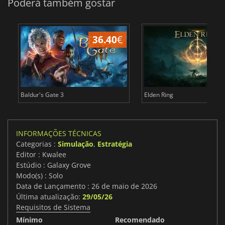
Poderá também gostar
36.40
€
4
Baldur's Gate 3
Elden Ring
INFORMAÇÕES TÉCNICAS
Categorias :
Simulação
,
Estratégia
Editor : Kwalee
Estúdio : Galaxy Grove
Modo(s) : Solo
Data de Lançamento : 26 de maio de 2026
Última atualização:
29/05/26
Requisitos de Sistema
Mínimo
Recomendado