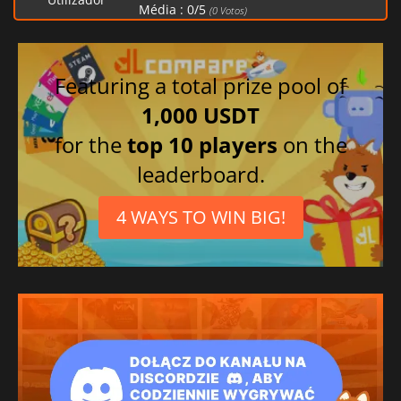
Média :
0
/
5
(
0
Votos)
Coreano
Francês
Japonês
Featuring a total prize pool of
Italiano
1,000 USDT
Alemão
for the
top 10 players
on the
Espanhol
leaderboard.
4 WAYS TO WIN BIG!