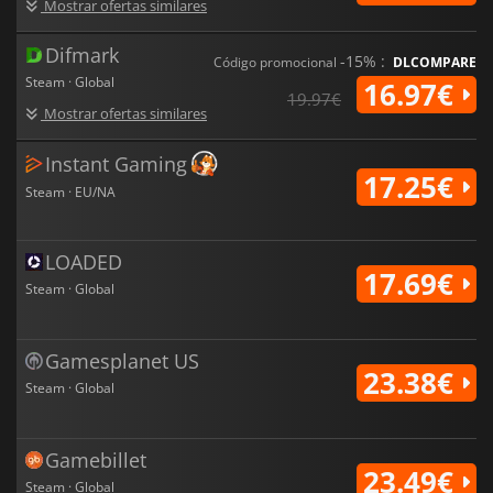
Mostrar ofertas similares
Difmark
-15% :
Código promocional
DLCOMPARE
Steam · Global
16.97€
19.97€
Mostrar ofertas similares
Instant Gaming
17.25€
Steam · EU/NA
LOADED
17.69€
Steam · Global
Gamesplanet US
23.38€
Steam · Global
Gamebillet
23.49€
Steam · Global