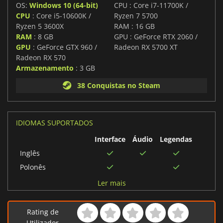
OS:
Windows 10 (64-bit)
CPU : Core i7-11700K /
CPU
: Core i5-10600K /
Ryzen 7 5700
Ryzen 5 3600X
RAM : 16 GB
RAM
: 8 GB
GPU : GeForce RTX 2060 /
GPU
: GeForce GTX 960 /
Radeon RX 5700 XT
Radeon RX 570
Armazenamento
: 3 GB
38 Conquistas no Steam
IDIOMAS SUPORTADOS
Interface
Áudio
Legendas
Inglês
Polonês
Russo
Ler mais
Chinês simplificado
Português brasileiro
Rating de
Chinês tradicional
Utilizador