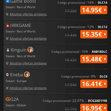
numa cidade vibrante.
Game Boost
-14% :
Código promocional
DLC14
Steam · Rest of World
14.95€
17.38€
Mostrar ofertas similares
HRKGAME
-12% :
Código promocional
DLC12
Steam · Rest of World
15.35€
17.44€
Mostrar ofertas similares
Kinguin
-16% :
Código promocional
RAB18DLC
Steam · Rest of World
15.48€
18.43€
Mostrar ofertas similares
Eneba
-8% :
Código promocional
DLC8
Steam · Europe
16.41€
17.84€
Mostrar ofertas similares
G2A
-22.07% :
Código promocional
DCG2AD1Y4E
Steam · Global
16.95€
21.75€