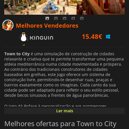
15.48
€
Melhores Vendedores
16.41
€
17.25
€
Town to City
é uma simulação de construção de cidades
relaxante e criativa que te permite transformar uma pequena
aldeia mediterrânica numa cidade movimentada e próspera.
Ao contrário dos tradicionais construtores de cidades
baseados em grelhas, este jogo oferece um sistema de
construção livre, permitindo-te desenhar ruas, praças e
bairros exatamente como os imaginas. Cada canto da sua
cidade pode ser adaptado para refletir o seu estilo pessoal,
desde becos sinuosos a frentes de água panorâmicas.
O jogo dá ênfase à personalização e aos pormenores
Ler mais
estéticos. Os jogadores podem decorar as suas cidades com
uma grande variedade de elementos, incluindo parques,
Melhores ofertas para Town to City
jardins, iluminação e fachadas de edifícios únicos, tudo isto
realçado com gráficos encantadores ao estilo voxel. O