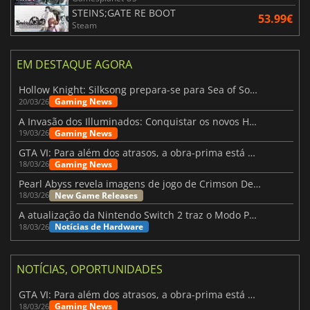
STEINS;GATE RE BOOT
53.99€
Steam
EM DESTAQUE AGORA
Hollow Knight: Silksong prepara-se para Sea of Sorrow com um patch
Gaming News
20/03/26
A Invasão dos Illuminados: Conquistar os novos Helldivers 2 Atualização!
Gaming News
19/03/26
GTA VI: Para além dos atrasos, a obra-prima está quase a chegar
Gaming News
18/03/26
Pearl Abyss revela imagens de jogo de Crimson Desert para a PS5
New Game Releases
18/03/26
A atualização da Nintendo Switch 2 traz o Modo Portátil aos jogos mais antigos da Switch
Notícias de Hardware
18/03/26
NOTÍCIAS, OPORTUNIDADES
GTA VI: Para além dos atrasos, a obra-prima está quase a chegar
Gaming News
18/03/26