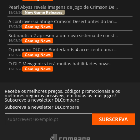
Pearl Abyss revela imagens de jogo de Crimson Desert para a PS5
New Game Releases
18/03/26
A controvérsia atinge Crimson Desert antes do lançamento
Gaming News
17/03/26
Subnautica 2 apresenta um novo sistema de construção de bases
Gaming News
16/03/26
O primeiro DLC de Borderlands 4 acrescenta uma nova personagem e muito mais
Gaming News
13/03/26
O DLC Mewgenics terá muitas habilidades novas
Gaming News
13/03/26
Recebe os melhores preços, códigos promocionais e os
melhores negócios possíveis, em todos os teus jogos!
Subscreve a newsletter DLCompare
Subscreva a newsletter DLCompare