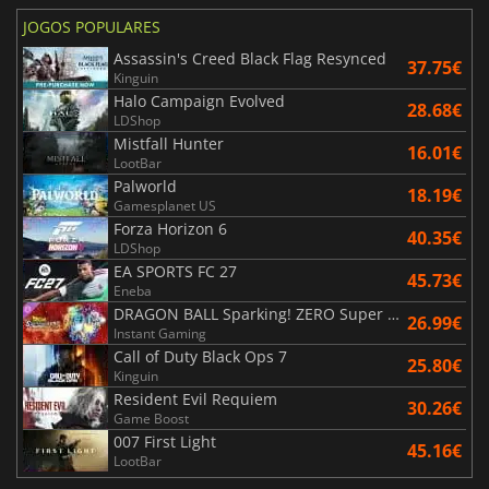
JOGOS POPULARES
Assassin's Creed Black Flag Resynced
37.75€
Kinguin
Halo Campaign Evolved
28.68€
LDShop
Mistfall Hunter
16.01€
LootBar
Palworld
18.19€
Gamesplanet US
Forza Horizon 6
40.35€
LDShop
EA SPORTS FC 27
45.73€
Eneba
DRAGON BALL Sparking! ZERO Super Limit Breaking NEO
26.99€
Instant Gaming
Call of Duty Black Ops 7
25.80€
Kinguin
Resident Evil Requiem
30.26€
Game Boost
007 First Light
45.16€
LootBar