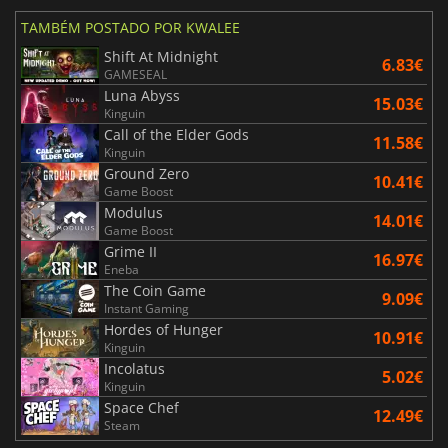
TAMBÉM POSTADO POR KWALEE
Shift At Midnight
6.83€
GAMESEAL
Luna Abyss
15.03€
Kinguin
Call of the Elder Gods
11.58€
Kinguin
Ground Zero
10.41€
Game Boost
Modulus
14.01€
Game Boost
Grime II
16.97€
Eneba
The Coin Game
9.09€
Instant Gaming
Hordes of Hunger
10.91€
Kinguin
Incolatus
5.02€
Kinguin
Space Chef
12.49€
Steam