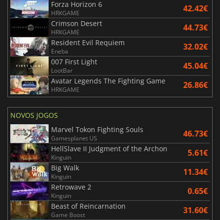
Forza Horizon 6
42.42€
HRKGAME
Crimson Desert
44.73€
HRKGAME
Resident Evil Requiem
32.02€
Eneba
007 First Light
45.04€
LootBar
Avatar Legends The Fighting Game
26.86€
HRKGAME
NOVOS JOGOS
Marvel Tokon Fighting Souls
46.73€
Gamesplanet US
HellSlave II Judgment of the Archon
5.61€
Kinguin
Big Walk
11.34€
Kinguin
Retrowave 2
0.65€
Kinguin
Beast of Reincarnation
31.60€
Game Boost