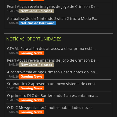
Pearl Abyss revela imagens de jogo de Crimson Desert para a PS5
New Game Releases
18/03/26
A atualização da Nintendo Switch 2 traz o Modo Portátil aos jogos mais antigos da Switch
Notícias de Hardware
18/03/26
NOTÍCIAS, OPORTUNIDADES
GTA VI: Para além dos atrasos, a obra-prima está quase a chegar
Gaming News
18/03/26
Pearl Abyss revela imagens de jogo de Crimson Desert para a PS5
New Game Releases
18/03/26
A controvérsia atinge Crimson Desert antes do lançamento
Gaming News
17/03/26
Subnautica 2 apresenta um novo sistema de construção de bases
Gaming News
16/03/26
O primeiro DLC de Borderlands 4 acrescenta uma nova personagem e muito mais
Gaming News
13/03/26
O DLC Mewgenics terá muitas habilidades novas
Gaming News
13/03/26