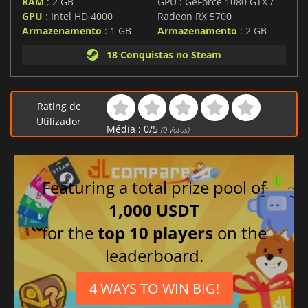
RAM
: 2 GB
GPU : GeForce 1080 GTX /
GPU
: Intel HD 4000
Radeon RX 5700
Armazenamento
: 1 GB
Armazenamento
: 2 GB
18 Conquistas no Steam
Rating de
Utilizador
Média :
0
/
5
(
0
Votos)
Featuring a total prize pool of
1,000 USDT
for the
top 10 players
on the
leaderboard.
4 WAYS TO WIN BIG!