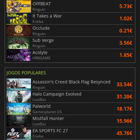
OFFBEAT
5.73€
Kinguin
It Takes a War
1.02€
Eneba
Occlude
0.21€
Kinguin
Sub Verge
3.56€
Kinguin
Acolyte
1.85€
HRKGAME
JOGOS POPULARES
Assassin's Creed Black Flag Resynced
33.54€
Kinguin
Halo Campaign Evolved
31.20€
LootBar
Palworld
18.17€
Gamesplanet US
Mistfall Hunter
15.96€
LootBar
EA SPORTS FC 27
45.76€
Eneba