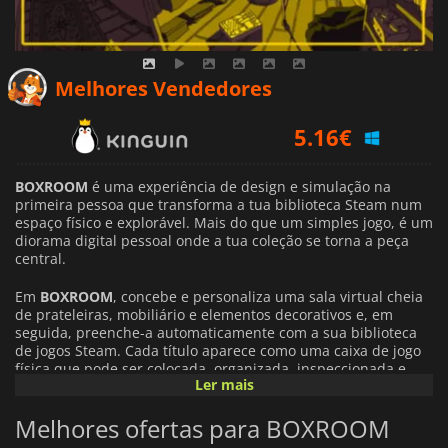
Melhores Vendedores
5.16
€
5.59
€
5.97
€
BOXROOM
é uma experiência de design e simulação na
primeira pessoa que transforma a tua biblioteca Steam num
espaço físico e explorável. Mais do que um simples jogo, é um
diorama digital pessoal onde a tua coleção se torna a peça
central.
Em
BOXROOM
, concebe e personaliza uma sala virtual cheia
de prateleiras, mobiliário e elementos decorativos e, em
seguida, preenche-a automaticamente com a sua biblioteca
de jogos Steam. Cada título aparece como uma caixa de jogo
física que pode ser colocada, organizada, inspeccionada e
Ler mais
selecionada livremente no seu espaço.
Melhores ofertas para BOXROOM
A experiência combina a sensibilidade nostálgica de
colecionador com a gestão moderna de bibliotecas, evocando