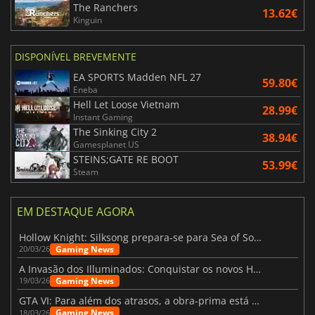
The Ranchers
13.62€
Kinguin
DISPONÍVEL BREVEMENTE
EA SPORTS Madden NFL 27
59.80€
Eneba
Hell Let Loose Vietnam
28.99€
Instant Gaming
The Sinking City 2
38.94€
Gamesplanet US
STEINS;GATE RE BOOT
53.99€
Steam
EM DESTAQUE AGORA
Hollow Knight: Silksong prepara-se para Sea of Sorrow com um patch
Gaming News
20/03/26
A Invasão dos Illuminados: Conquistar os novos Helldivers 2 Atualização!
Gaming News
19/03/26
GTA VI: Para além dos atrasos, a obra-prima está quase a chegar
Gaming News
18/03/26