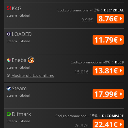
K4G
-12% :
Código promocional
DLC12DEAL
Steam · Global
8.76€
9.96€
LOADED
11.79€
Steam · Global
Eneba
-8% :
Código promocional
DLC8
Steam · Global
13.81€
15.01€
Mostrar ofertas similares
Steam
17.99€
Steam · Global
Difmark
-15% :
Código promocional
DLCOMPARE
Steam · Global
22.41€
26.37€