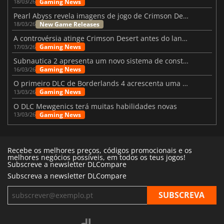
Gaming News
18/03/26
Pearl Abyss revela imagens de jogo de Crimson Desert para a PS5
New Game Releases
18/03/26
A controvérsia atinge Crimson Desert antes do lançamento
Gaming News
17/03/26
Subnautica 2 apresenta um novo sistema de construção de bases
Gaming News
16/03/26
O primeiro DLC de Borderlands 4 acrescenta uma nova personagem e muito mais
Gaming News
13/03/26
O DLC Mewgenics terá muitas habilidades novas
Gaming News
13/03/26
Recebe os melhores preços, códigos promocionais e os
melhores negócios possíveis, em todos os teus jogos!
Subscreve a newsletter DLCompare
Subscreva a newsletter DLCompare