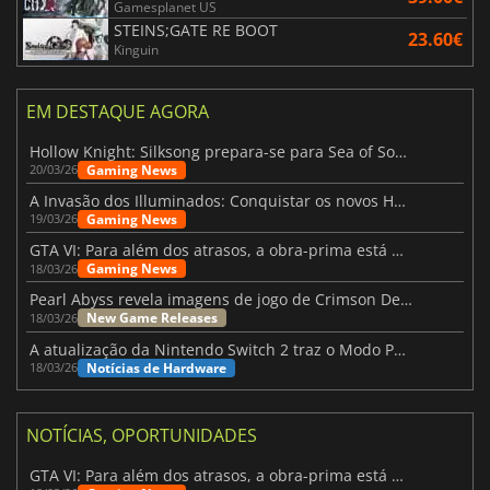
Gamesplanet US
STEINS;GATE RE BOOT
23.60€
Kinguin
EM DESTAQUE AGORA
Hollow Knight: Silksong prepara-se para Sea of Sorrow com um patch
Gaming News
20/03/26
A Invasão dos Illuminados: Conquistar os novos Helldivers 2 Atualização!
Gaming News
19/03/26
GTA VI: Para além dos atrasos, a obra-prima está quase a chegar
Gaming News
18/03/26
Pearl Abyss revela imagens de jogo de Crimson Desert para a PS5
New Game Releases
18/03/26
A atualização da Nintendo Switch 2 traz o Modo Portátil aos jogos mais antigos da Switch
Notícias de Hardware
18/03/26
NOTÍCIAS, OPORTUNIDADES
GTA VI: Para além dos atrasos, a obra-prima está quase a chegar