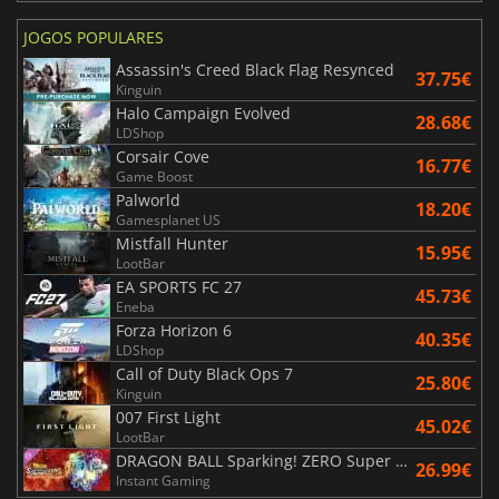
JOGOS POPULARES
Assassin's Creed Black Flag Resynced
37.75€
Kinguin
Halo Campaign Evolved
28.68€
LDShop
Corsair Cove
16.77€
Game Boost
Palworld
18.20€
Gamesplanet US
Mistfall Hunter
15.95€
LootBar
EA SPORTS FC 27
45.73€
Eneba
Forza Horizon 6
40.35€
LDShop
Call of Duty Black Ops 7
25.80€
Kinguin
007 First Light
45.02€
LootBar
DRAGON BALL Sparking! ZERO Super Limit Breaking NEO
26.99€
Instant Gaming