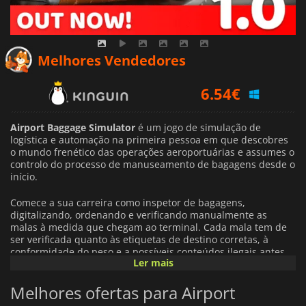
Melhores Vendedores
6.54
€
13.81
€
7.22
€
Airport Baggage Simulator
é um jogo de simulação de
logística e automação na primeira pessoa em que descobres
o mundo frenético das operações aeroportuárias e assumes o
controlo do processo de manuseamento de bagagens desde o
início.
Comece a sua carreira como inspetor de bagagens,
digitalizando, ordenando e verificando manualmente as
malas à medida que chegam ao terminal. Cada mala tem de
ser verificada quanto às etiquetas de destino corretas, à
conformidade do peso e a possíveis conteúdos ilegais antes
Ler mais
de continuar a sua viagem. A precisão e a rapidez são
importantes, os erros reduzem a eficiência e os lucros.
Melhores ofertas para Airport
À medida que progride, irá ultrapassar o trabalho manual e