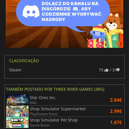
CLASSIFICAÇÃO
Steam
75
/ 3
TAMBÉM POSTADO POR THREE RIVER GAMES (3RG)
Star Ores Inc.
2.64€
K4G
Shop Simulator Supermarket
2.99€
PlayStation Store
Shop Simulator Pet Shop
1.87€
Game Boost