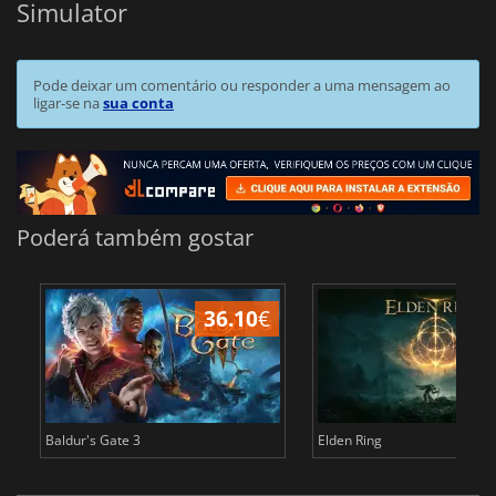
Simulator
Pode deixar um comentário ou responder a uma mensagem ao
ligar-se na
sua conta
Poderá também gostar
36.10
€
4
Baldur's Gate 3
Elden Ring