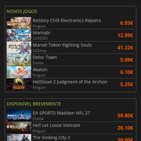
NOVOS JOGOS
ReStory Chill Electronics Repairs
6.93€
Kinguin
Montabi
12.09€
LOADED
Marvel Tokon Fighting Souls
41.22€
LDShop
Doloc Town
5.09€
Eneba
Akatori
6.10€
Kinguin
HellSlave 2 Judgment of the Archon
5.25€
Kinguin
DISPONÍVEL BREVEMENTE
EA SPORTS Madden NFL 27
59.80€
Eneba
Hell Let Loose Vietnam
26.10€
Kinguin
The Sinking City 2
39.00€