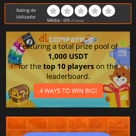
Rating de
Utilizador
Média :
0
/
5
(
0
Votos)
Featuring a total prize pool of
1,000 USDT
for the
top 10 players
on the
leaderboard.
4 WAYS TO WIN BIG!