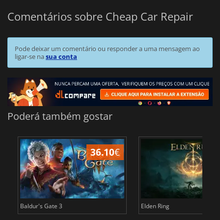
Comentários sobre Cheap Car Repair
Pode deixar um comentário ou responder a uma mensagem ao
ligar-se na
sua conta
Poderá também gostar
36.10
€
4
Baldur's Gate 3
Elden Ring