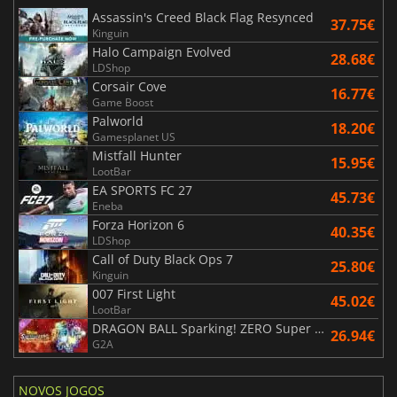
Assassin's Creed Black Flag Resynced
37.75€
Kinguin
Halo Campaign Evolved
28.68€
LDShop
Corsair Cove
16.77€
Game Boost
Palworld
18.20€
Gamesplanet US
Mistfall Hunter
15.95€
LootBar
EA SPORTS FC 27
45.73€
Eneba
Forza Horizon 6
40.35€
LDShop
Call of Duty Black Ops 7
25.80€
Kinguin
007 First Light
45.02€
LootBar
DRAGON BALL Sparking! ZERO Super Limit Breaking NEO
26.94€
G2A
NOVOS JOGOS