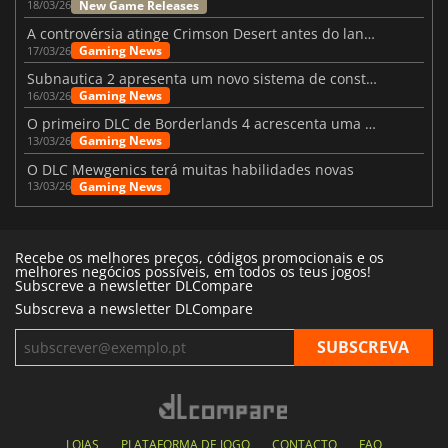
New Game Releases
18/03/26
A controvérsia atinge Crimson Desert antes do lançamento
Gaming News
17/03/26
Subnautica 2 apresenta um novo sistema de construção de bases
Gaming News
16/03/26
O primeiro DLC de Borderlands 4 acrescenta uma nova personagem e muito mais
Gaming News
13/03/26
O DLC Mewgenics terá muitas habilidades novas
Gaming News
13/03/26
Recebe os melhores preços, códigos promocionais e os
melhores negócios possíveis, em todos os teus jogos!
Subscreve a newsletter DLCompare
Subscreva a newsletter DLCompare
LOJAS
PLATAFORMA DE JOGO
CONTACTO
FAQ