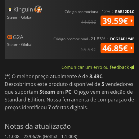
Exploração em mundo aberto com missões secundárias e
Kinguin
eventos orientados para as personagens
-12% :
Código promocional
RAB12DLC
Mecanismos de gestão que equilibram o rendimento, a
Steam · Global
39.59€
44.99€
reputação e a sobrevivência da oficina
G2A
Combinando o realismo da simulação com a sátira,
Cheap Car
-21.83% :
Código promocional
DCG2AD1Y4E
Repair
oferece uma visão corajosa e cómica da cultura da
Steam · Global
46.85€
reparação automóvel, onde o engenho é mais importante do
59.93€
que a qualidade.
Comunicar um erro ou feedback
(*) O melhor preço atualmente é de
8.49€
.
Descobrimos este produto disponível de
5
vendedores
que suportam
Steam
em
PC
. O jogo vem em edição de
Standard Edition. Nossa ferramenta de comparação de
preços identificou
7
ofertas digitais.
Notas da atualização
1.1.008 -
23/06/26 (Hotfix! - 1.1.008)