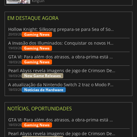
Kinguin
EM DESTAQUE AGORA
Hollow Knight: Silksong prepara-se para Sea of Sorrow com um patch
Gaming News
20/03/26
A Invasão dos Illuminados: Conquistar os novos Helldivers 2 Atualização!
Gaming News
19/03/26
GTA VI: Para além dos atrasos, a obra-prima está quase a chegar
Gaming News
18/03/26
Pearl Abyss revela imagens de jogo de Crimson Desert para a PS5
New Game Releases
18/03/26
A atualização da Nintendo Switch 2 traz o Modo Portátil aos jogos mais antigos da Switch
Notícias de Hardware
18/03/26
NOTÍCIAS, OPORTUNIDADES
GTA VI: Para além dos atrasos, a obra-prima está quase a chegar
Gaming News
18/03/26
Pearl Abyss revela imagens de jogo de Crimson Desert para a PS5