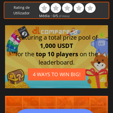
Rating de
Utilizador
Média :
0
/
5
(
0
Votos)
Featuring a total prize pool of
1,000 USDT
for the
top 10 players
on the
leaderboard.
4 WAYS TO WIN BIG!