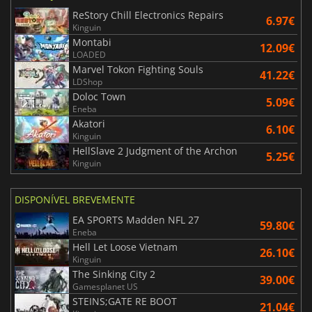
ReStory Chill Electronics Repairs
6.97€
Kinguin
Montabi
12.09€
LOADED
Marvel Tokon Fighting Souls
41.22€
LDShop
Doloc Town
5.09€
Eneba
Akatori
6.10€
Kinguin
HellSlave 2 Judgment of the Archon
5.25€
Kinguin
DISPONÍVEL BREVEMENTE
EA SPORTS Madden NFL 27
59.80€
Eneba
Hell Let Loose Vietnam
26.10€
Kinguin
The Sinking City 2
39.00€
Gamesplanet US
STEINS;GATE RE BOOT
21.04€