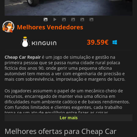
Melhores Vendedores
39.59
€
19.69
€
Cheap Car Repair
é um jogo de simulação e gestão na
39.56
€
primeira pessoa que se passa numa cidade rural polaca
fictícia dos anos 90, onde gerir uma pequena oficina
automóvel tem menos a ver com engenharia de precisão e
mais com sobrevivência, improvisação e margens de lucro.
Os jogadores assumem o papel de um mecânico cheio de
recursos, encarregado de manter viva uma oficina em
dificuldades num ambiente caótico e de baixos rendimentos.
Com fundos limitados e clientes exigentes, cada trabalho
torna-se um ato de equilíbrio entre fazer as coisas
Ler mais
corretamente e de
forma suficientemente barata para se manter
no negócio
.
Melhores ofertas para Cheap Car
A jogabilidade centra-se na mecânica de reparação de