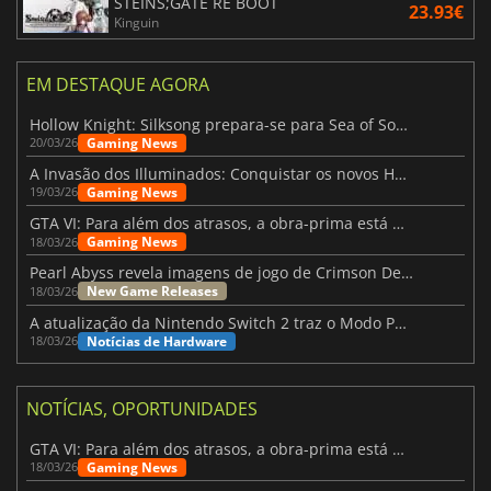
STEINS;GATE RE BOOT
23.93€
Kinguin
EM DESTAQUE AGORA
Hollow Knight: Silksong prepara-se para Sea of Sorrow com um patch
Gaming News
20/03/26
A Invasão dos Illuminados: Conquistar os novos Helldivers 2 Atualização!
Gaming News
19/03/26
GTA VI: Para além dos atrasos, a obra-prima está quase a chegar
Gaming News
18/03/26
Pearl Abyss revela imagens de jogo de Crimson Desert para a PS5
New Game Releases
18/03/26
A atualização da Nintendo Switch 2 traz o Modo Portátil aos jogos mais antigos da Switch
Notícias de Hardware
18/03/26
NOTÍCIAS, OPORTUNIDADES
GTA VI: Para além dos atrasos, a obra-prima está quase a chegar
Gaming News
18/03/26