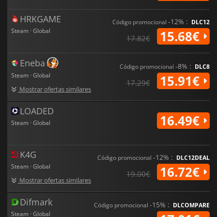
HRKGAME
-12% :
Código promocional
DLC12
Steam · Global
15.68€
17.82€
Eneba
-8% :
Código promocional
DLC8
Steam · Global
15.91€
17.29€
Mostrar ofertas similares
LOADED
16.49€
Steam · Global
K4G
-12% :
Código promocional
DLC12DEAL
Steam · Global
16.72€
19.00€
Mostrar ofertas similares
Difmark
-15% :
Código promocional
DLCOMPARE
Steam · Global