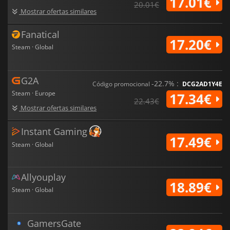
17.01€
20.01€
Mostrar ofertas similares
Fanatical
17.20€
Steam · Global
G2A
-22.7% :
Código promocional
DCG2AD1Y4E
Steam · Europe
17.34€
22.43€
Mostrar ofertas similares
Instant Gaming
17.49€
Steam · Global
Allyouplay
18.89€
Steam · Global
GamersGate