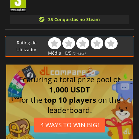
35 Conquistas no Steam
Rating de
Utilizador
Média :
0
/
5
(
0
Votos)
Featuring a total prize pool of
1,000 USDT
for the
top 10 players
on the
leaderboard.
4 WAYS TO WIN BIG!