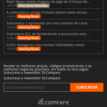
Pearl Abyss revela imagens de jogo de Crimson Desert para a PS5
New Game Releases
18/03/26
A controvérsia atinge Crimson Desert antes do lançamento
Gaming News
17/03/26
Subnautica 2 apresenta um novo sistema de construção de bases
Gaming News
16/03/26
O primeiro DLC de Borderlands 4 acrescenta uma nova personagem e muito mais
Gaming News
13/03/26
O DLC Mewgenics terá muitas habilidades novas
Gaming News
13/03/26
Recebe os melhores preços, códigos promocionais e os
melhores negócios possíveis, em todos os teus jogos!
Subscreve a newsletter DLCompare
Subscreva a newsletter DLCompare