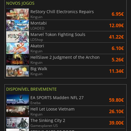
NOVOS JOGOS
ReStory Chill Electronics Repairs
6.95€
Kinguin
Montabi
12.09€
LOADED
Marvel Tokon Fighting Souls
41.22€
LDShop
Akatori
6.10€
Kinguin
HellSlave 2 Judgment of the Archon
5.26€
Kinguin
Big Walk
11.34€
Kinguin
DISPONÍVEL BREVEMENTE
EA SPORTS Madden NFL 27
59.80€
Eneba
Hell Let Loose Vietnam
26.10€
Kinguin
The Sinking City 2
39.00€
Gamesplanet US