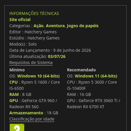
INFORMAÇÕES TÉCNICAS
Site oficial
Categorias :
Ação
,
Aventura
,
Jogos de papéis
Editor : Hatchery Games
Estúdio : Hatchery Games
Modo(s) : Solo
Data de Lançamento : 9 de junho de 2026
Última atualização:
03/07/26
Requisitos de Sistema
Mínimo
Recomendado
OS:
Windows 10 (64-bits)
OS:
Windows 11 (64-bits)
CPU
: Ryzen 5 1600 / Core
CPU : Ryzen 5 3600 / Core
i5-6500
i5-10400F
RAM
: 8 GB
RAM : 16 GB
GPU
: GeForce GTX 960 /
GPU : Geforce RTX 3060 Ti /
Radeon RX 560
Radeon RX 6700 XT
Armazenamento
: 18 GB
Classificação por idade