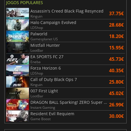
JOGOS POPULARES
Assassin's Creed Black Flag Resynced
37.75€
Kinguin
Halo Campaign Evolved
28.68€
LDShop
Palworld
18.20€
Gamesplanet US
Mistfall Hunter
15.95€
LootBar
EA SPORTS FC 27
45.73€
Eneba
Forza Horizon 6
40.35€
LDShop
Call of Duty Black Ops 7
25.80€
Kinguin
007 First Light
45.02€
LootBar
DRAGON BALL Sparking! ZERO Super Limit Breaking NEO
26.99€
Instant Gaming
Resident Evil Requiem
30.00€
Game Boost