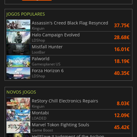
JOGOS POPULARES
Assassin's Creed Black Flag Resynced
37.75€
Kinguin
Halo Campaign Evolved
28.68€
LDShop
Mistfall Hunter
16.01€
LootBar
Palworld
18.19€
Gamesplanet US
Forza Horizon 6
40.35€
LDShop
NOVOS JOGOS
ReStory Chill Electronics Repairs
8.03€
Kinguin
Montabi
12.09€
LOADED
Marvel Tokon Fighting Souls
45.42€
Game Boost
HellSlave II Judgment of the Archon