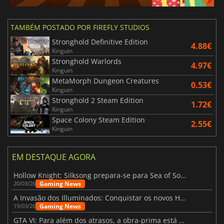
TAMBÉM POSTADO POR FIREFLY STUDIOS
Stronghold Definitive Edition
4.88€
Kinguin
Stronghold Warlords
4.97€
Kinguin
MetaMorph Dungeon Creatures
0.53€
Kinguin
Stronghold 2 Steam Edition
1.72€
Kinguin
Space Colony Steam Edition
2.55€
Kinguin
EM DESTAQUE AGORA
Hollow Knight: Silksong prepara-se para Sea of Sorrow com um patch
Gaming News
20/03/26
A Invasão dos Illuminados: Conquistar os novos Helldivers 2 Atualização!
Gaming News
19/03/26
GTA VI: Para além dos atrasos, a obra-prima está quase a chegar