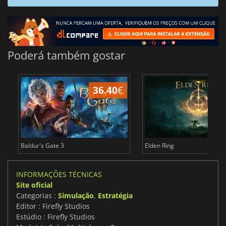
Poderá também gostar
36.40
€
4
Baldur's Gate 3
Elden Ring
INFORMAÇÕES TÉCNICAS
Site oficial
Categorias :
Simulação
,
Estratégia
Editor : Firefly Studios
Estúdio : Firefly Studios