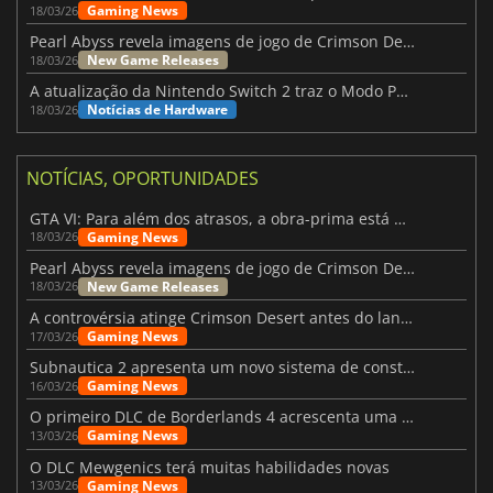
Gaming News
18/03/26
Pearl Abyss revela imagens de jogo de Crimson Desert para a PS5
New Game Releases
18/03/26
A atualização da Nintendo Switch 2 traz o Modo Portátil aos jogos mais antigos da Switch
Notícias de Hardware
18/03/26
NOTÍCIAS, OPORTUNIDADES
GTA VI: Para além dos atrasos, a obra-prima está quase a chegar
Gaming News
18/03/26
Pearl Abyss revela imagens de jogo de Crimson Desert para a PS5
New Game Releases
18/03/26
A controvérsia atinge Crimson Desert antes do lançamento
Gaming News
17/03/26
Subnautica 2 apresenta um novo sistema de construção de bases
Gaming News
16/03/26
O primeiro DLC de Borderlands 4 acrescenta uma nova personagem e muito mais
Gaming News
13/03/26
O DLC Mewgenics terá muitas habilidades novas
Gaming News
13/03/26