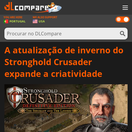
YOU ARE HERE
WE ALSO SUPPORT
Dark
JOGOS
PORTUGAL
USA
mode
GAME CARDS
SOFTWARE
A atualização de inverno do
REWARDS
Stronghold Crusader
HARDWARE
expande a criatividade
NOTÍCIAS
ENTRAR OU REGISTAR