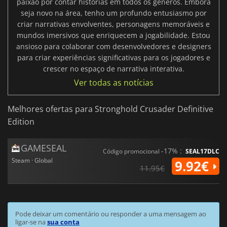
paixão por contar histórias em todos os gêneros. Embora
seja novo na área, tenho um profundo entusiasmo por
criar narrativas envolventes, personagens memoráveis e
mundos imersivos que enriquecem a jogabilidade. Estou
ansioso para colaborar com desenvolvedores e designers
para criar experiências significativas para os jogadores e
crescer no espaço de narrativa interativa.
Ver todas as notícias
Melhores ofertas para Stronghold Crusader Definitive
Edition
GAMESEAL
-17% :
Código promocional
SEAL17DLC
Steam · Global
9.92€
11.95€
Pode deixar um comentário ou responder a uma mensagem ao
ligar-se na
sua conta