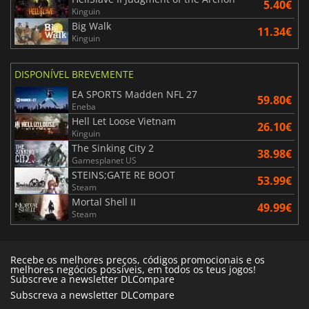
5.40€
Kinguin
Big Walk
11.34€
Kinguin
DISPONÍVEL BREVEMENTE
EA SPORTS Madden NFL 27
59.80€
Eneba
Hell Let Loose Vietnam
26.10€
Kinguin
The Sinking City 2
38.98€
Gamesplanet US
STEINS;GATE RE BOOT
53.99€
Steam
Mortal Shell II
49.99€
Steam
Recebe os melhores preços, códigos promocionais e os
melhores negócios possíveis, em todos os teus jogos!
Subscreve a newsletter DLCompare
Subscreva a newsletter DLCompare