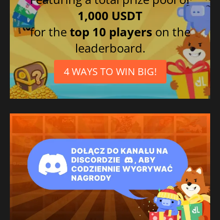
1,000 USDT
for the
top 10 players
on the
leaderboard.
4 WAYS TO WIN BIG!