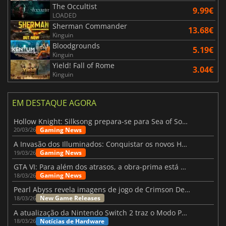
The Occultist
9.99€
LOADED
Sherman Commander
13.68€
Kinguin
Bloodgrounds
5.19€
Kinguin
Yield! Fall of Rome
3.04€
Kinguin
EM DESTAQUE AGORA
Hollow Knight: Silksong prepara-se para Sea of Sorrow com um patch
Gaming News
20/03/26
A Invasão dos Illuminados: Conquistar os novos Helldivers 2 Atualização!
Gaming News
19/03/26
GTA VI: Para além dos atrasos, a obra-prima está quase a chegar
Gaming News
18/03/26
Pearl Abyss revela imagens de jogo de Crimson Desert para a PS5
New Game Releases
18/03/26
A atualização da Nintendo Switch 2 traz o Modo Portátil aos jogos mais antigos da Switch
Notícias de Hardware
18/03/26