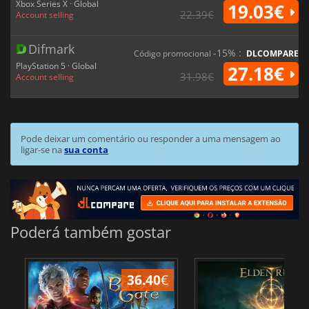
Xbox Series X · Global
19.03€
22.39€
Account selling
Difmark
-15% :
Código promocional
DLCOMPARE
PlayStation 5 · Global
27.18€
31.98€
Account selling
Pode deixar um comentário ou responder a uma mensagem ao
ligar-se na
sua conta
Poderá também gostar
36.40
€
4