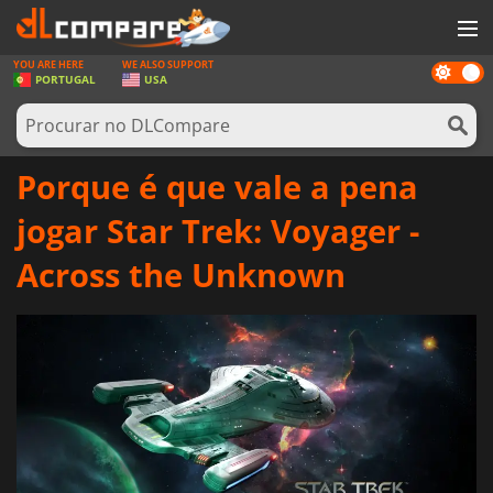
YOU ARE HERE
WE ALSO SUPPORT
Dark
JOGOS
PORTUGAL
USA
mode
GAME CARDS
SOFTWARE
Porque é que vale a pena
REWARDS
jogar Star Trek: Voyager -
HARDWARE
Across the Unknown
NOTÍCIAS
ENTRAR OU REGISTAR