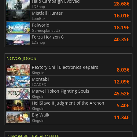
Halo Campaign Evolved
28.68€
LDShop
Mistfall Hunter
16.01€
LootBar
Palworld
18.19€
Gamesplanet US
Forza Horizon 6
40.35€
LDShop
NOVOS JOGOS
ReStory Chill Electronics Repairs
8.03€
Kinguin
Montabi
12.09€
LOADED
Marvel Tokon Fighting Souls
45.52€
Kinguin
HellSlave II Judgment of the Archon
5.40€
Kinguin
Big Walk
11.34€
Kinguin
DISPONÍVEL BREVEMENTE