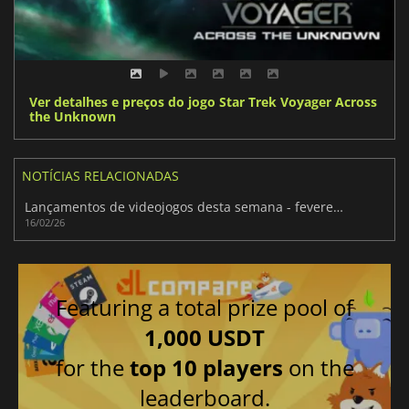
Ver detalhes e preços do jogo Star Trek Voyager Across
the Unknown
NOTÍCIAS RELACIONADAS
Lançamentos de videojogos desta semana - fevereiro de 2026 (Semana 8)
16/02/26
Featuring a total prize pool of
1,000 USDT
for the
top 10 players
on the
leaderboard.