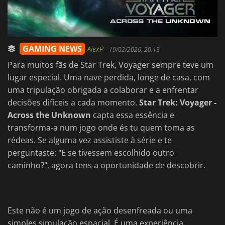
GAMING NEWS
AlexP
-
19/02/2026, 20:13
Para muitos fãs de Star Trek, Voyager sempre teve um
lugar especial. Uma nave perdida, longe de casa, com
uma tripulação obrigada a colaborar e a enfrentar
decisões difíceis a cada momento.
Star Trek: Voyager -
Across the Unknown
capta essa essência e
transforma-a num jogo onde és tu quem toma as
rédeas. Se alguma vez assististe à série e te
perguntaste: "E se tivessem escolhido outro
caminho?", agora tens a oportunidade de descobrir.
Este não é um jogo de ação desenfreada ou uma
simples simulação espacial. É uma experiência