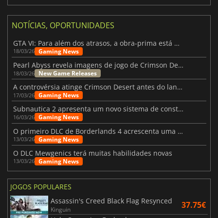
NOTÍCIAS, OPORTUNIDADES
GTA VI: Para além dos atrasos, a obra-prima está quase a chegar
Gaming News
18/03/26
Pearl Abyss revela imagens de jogo de Crimson Desert para a PS5
New Game Releases
18/03/26
A controvérsia atinge Crimson Desert antes do lançamento
Gaming News
17/03/26
Subnautica 2 apresenta um novo sistema de construção de bases
Gaming News
16/03/26
O primeiro DLC de Borderlands 4 acrescenta uma nova personagem e muito mais
Gaming News
13/03/26
O DLC Mewgenics terá muitas habilidades novas
Gaming News
13/03/26
JOGOS POPULARES
Assassin's Creed Black Flag Resynced
37.75€
Kinguin