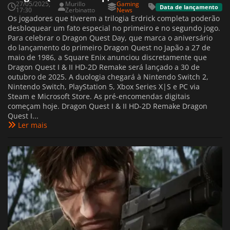
27/05/2025,
Murillo
Gaming
Data de lançamento
17:30
Zerbinatto
News
Os jogadores que tiverem a trilogia Erdrick completa poderão
desbloquear um fato especial no primeiro e no segundo jogo.
Para celebrar o Dragon Quest Day, que marca o aniversário
do lançamento do primeiro Dragon Quest no Japão a 27 de
maio de 1986, a Square Enix anunciou discretamente que
Dragon Quest I & II HD-2D Remake será lançado a 30 de
outubro de 2025. A duologia chegará à Nintendo Switch 2,
Nintendo Switch, PlayStation 5, Xbox Series X|S e PC via
Steam e Microsoft Store. As pré-encomendas digitais
começam hoje. Dragon Quest I & II HD-2D Remake Dragon
Quest I...
Ler mais