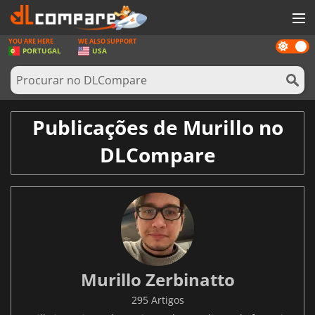
YOU ARE HERE
WE ALSO SUPPORT
Dark
JOGOS
PORTUGAL
USA
mode
GAME CARDS
SOFTWARE
Publicações de Murillo no
REWARDS
DLCompare
HARDWARE
NOTÍCIAS
ENTRAR OU REGISTAR
Murillo Zerbinatto
295 Artigos