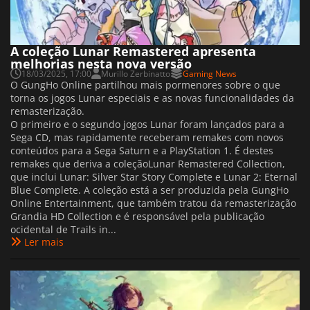
A coleção Lunar Remastered apresenta
melhorias nesta nova versão
18/03/2025, 17:00
Murillo Zerbinatto
Gaming News
O GungHo Online partilhou mais pormenores sobre o que
torna os jogos Lunar especiais e as novas funcionalidades da
remasterização.
O primeiro e o segundo jogos Lunar foram lançados para a
Sega CD, mas rapidamente receberam remakes com novos
conteúdos para a Sega Saturn e a PlayStation 1. É destes
remakes que deriva a coleçãoLunar Remastered Collection,
que inclui Lunar: Silver Star Story Complete e Lunar 2: Eternal
Blue Complete. A coleção está a ser produzida pela GungHo
Online Entertainment, que também tratou da remasterização
Grandia HD Collection e é responsável pela publicação
ocidental de Trails in...
Ler mais