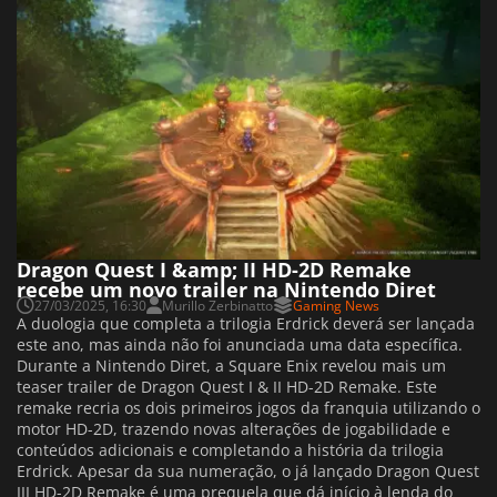
Dragon Quest I &amp; II HD-2D Remake
recebe um novo trailer na Nintendo Diret
27/03/2025, 16:30
Murillo Zerbinatto
Gaming News
A duologia que completa a trilogia Erdrick deverá ser lançada
este ano, mas ainda não foi anunciada uma data específica.
Durante a Nintendo Diret, a Square Enix revelou mais um
teaser trailer de Dragon Quest I & II HD-2D Remake. Este
remake recria os dois primeiros jogos da franquia utilizando o
motor HD-2D, trazendo novas alterações de jogabilidade e
conteúdos adicionais e completando a história da trilogia
Erdrick. Apesar da sua numeração, o já lançado Dragon Quest
III HD-2D Remake é uma prequela que dá início à lenda do