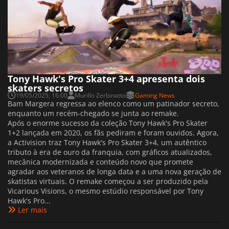
Tony Hawk's Pro Skater 3+4 apresenta dois
skaters secretos
19/05/2025, 16:00
Murillo Zerbinatto
Gaming News
Bam Margera regressa ao elenco como um patinador secreto,
enquanto um recém-chegado se junta ao remake.
Após o enorme sucesso da coleção Tony Hawk's Pro Skater
1+2 lançada em 2020, os fãs pediram e foram ouvidos. Agora,
a Activision traz Tony Hawk's Pro Skater 3+4, um autêntico
tributo à era de ouro da franquia, com gráficos atualizados,
mecânica modernizada e conteúdo novo que promete
agradar aos veteranos de longa data e a uma nova geração de
skatistas virtuais. O remake começou a ser produzido pela
Vicarious Visions, o mesmo estúdio responsável por Tony
Hawk's Pro...
Ler mais