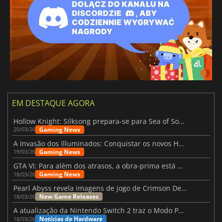
EM DESTAQUE AGORA
Hollow Knight: Silksong prepara-se para Sea of Sorrow com um patch
Gaming News
20/03/26
A Invasão dos Illuminados: Conquistar os novos Helldivers 2 Atualização!
Gaming News
19/03/26
GTA VI: Para além dos atrasos, a obra-prima está quase a chegar
Gaming News
18/03/26
Pearl Abyss revela imagens de jogo de Crimson Desert para a PS5
New Game Releases
18/03/26
A atualização da Nintendo Switch 2 traz o Modo Portátil aos jogos mais antigos da Switch
Notícias de Hardware
18/03/26