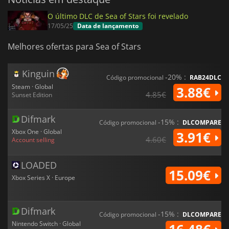
O último DLC de Sea of Stars foi revelado
17/05/25
Data de lançamento
Melhores ofertas para Sea of Stars
Kinguin
-20% :
Código promocional
RAB24DLC
Steam · Global
3.88€
4.85€
Sunset Edition
Difmark
-15% :
Código promocional
DLCOMPARE
Xbox One · Global
3.91€
4.60€
Account selling
LOADED
15.09€
Xbox Series X · Europe
Difmark
-15% :
Código promocional
DLCOMPARE
Nintendo Switch · Global