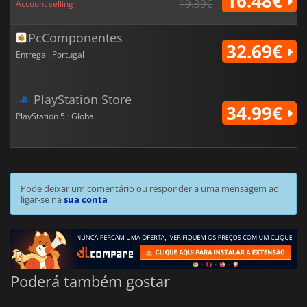
16.48€
19.39€
Account selling
PcComponentes
32.69€
Entrega · Portugal
PlayStation Store
34.99€
PlayStation 5 · Global
Pode deixar um comentário ou responder a uma mensagem ao
ligar-se na
sua conta
Poderá também gostar