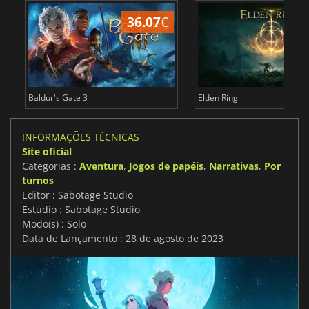
36.07
€
4
Baldur's Gate 3
Elden Ring
INFORMAÇÕES TÉCNICAS
Site oficial
Categorias :
Aventura
,
Jogos de papéis
,
Narrativas
,
Por
turnos
Editor : Sabotage Studio
Estúdio : Sabotage Studio
Modo(s) : Solo
Data de Lançamento : 28 de agosto de 2023