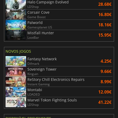
Halo Campaign Evolved
28.68€
LDShop
Corsair Cove
16.80€
Game Boost
Palworld
18.16€
Gamesplanet US
Mistfall Hunter
15.95€
LootBar
NOVOS JOGOS
Fantasy Network
4.25€
Difmark
Sovereign Tower
9.66€
Kinguin
ReStory Chill Electronics Repairs
8.99€
Instant Gaming
Montabi
12.09€
LOADED
Marvel Tokon Fighting Souls
41.22€
LDShop