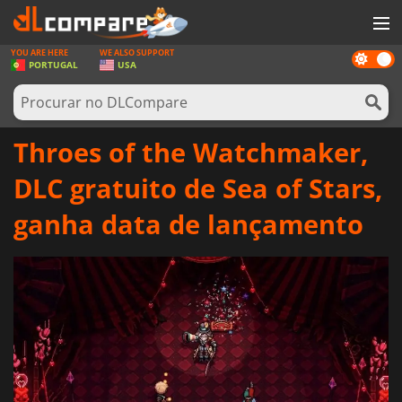
YOU ARE HERE
WE ALSO SUPPORT
Dark
JOGOS
PORTUGAL
USA
mode
GAME CARDS
SOFTWARE
Throes of the Watchmaker,
REWARDS
DLC gratuito de Sea of Stars,
HARDWARE
ganha data de lançamento
NOTÍCIAS
ENTRAR OU REGISTAR