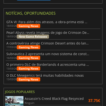
NOTÍCIAS, OPORTUNIDADES
GTA VI: Para além dos atrasos, a obra-prima está quase a chegar
Gaming News
18/03/26
Pearl Abyss revela imagens de jogo de Crimson Desert para a PS5
New Game Releases
18/03/26
A controvérsia atinge Crimson Desert antes do lançamento
Gaming News
17/03/26
Subnautica 2 apresenta um novo sistema de construção de bases
Gaming News
16/03/26
O primeiro DLC de Borderlands 4 acrescenta uma nova personagem e muito mais
Gaming News
13/03/26
O DLC Mewgenics terá muitas habilidades novas
Gaming News
13/03/26
JOGOS POPULARES
Assassin's Creed Black Flag Resynced
37.75€
Kinguin