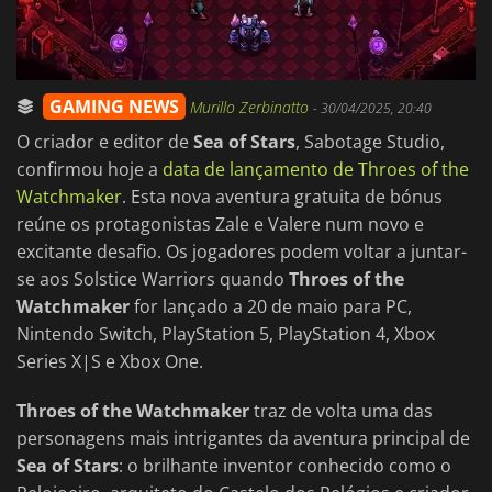
GAMING NEWS
Murillo Zerbinatto
-
30/04/2025, 20:40
O criador e editor de
Sea of Stars
, Sabotage Studio,
confirmou hoje a
data de lançamento de Throes of the
Watchmaker
. Esta nova aventura gratuita de bónus
reúne os protagonistas Zale e Valere num novo e
excitante desafio. Os jogadores podem voltar a juntar-
se aos Solstice Warriors quando
Throes of the
Watchmaker
for lançado a 20 de maio para PC,
Nintendo Switch, PlayStation 5, PlayStation 4, Xbox
Series X|S e Xbox One.
Throes of the Watchmaker
traz de volta uma das
personagens mais intrigantes da aventura principal de
Sea of Stars
: o brilhante inventor conhecido como o