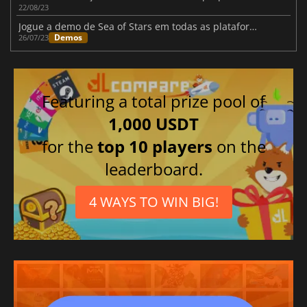
22/08/23
Jogue a demo de Sea of Stars em todas as plataformas hoje mesmo
Demos
26/07/23
Featuring a total prize pool of
1,000 USDT
for the
top 10 players
on the
leaderboard.
4 WAYS TO WIN BIG!