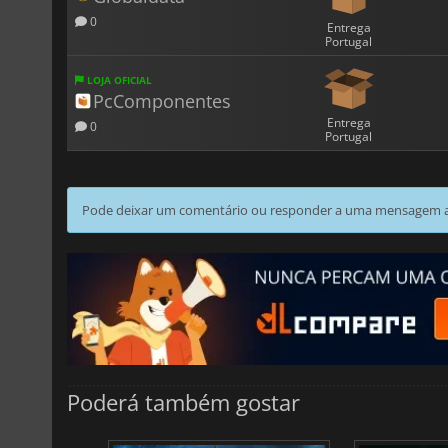
0
Entrega
Portugal
LOJA OFICIAL
PcComponentes
Entrega
0
Portugal
Pode deixar um comentário ou responder a uma mensagem ao
Poderá também gostar