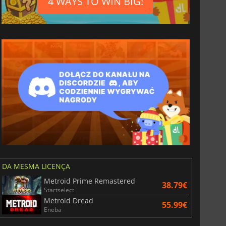
4 WAYS TO WIN BIG!
DA MESMA LICENÇA
Metroid Prime Remastered
38.79€
Startselect
Metroid Dread
55.99€
Eneba