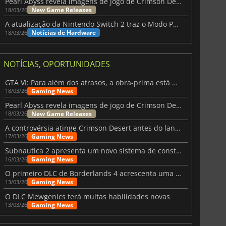
Pearl Abyss revela imagens de jogo de Crimson Desert para a PS5
New Game Releases
18/03/26
A atualização da Nintendo Switch 2 traz o Modo Portátil aos jogos mais antigos da Switch
Notícias de Hardware
18/03/26
NOTÍCIAS, OPORTUNIDADES
GTA VI: Para além dos atrasos, a obra-prima está quase a chegar
Gaming News
18/03/26
Pearl Abyss revela imagens de jogo de Crimson Desert para a PS5
New Game Releases
18/03/26
A controvérsia atinge Crimson Desert antes do lançamento
Gaming News
17/03/26
Subnautica 2 apresenta um novo sistema de construção de bases
Gaming News
16/03/26
O primeiro DLC de Borderlands 4 acrescenta uma nova personagem e muito mais
Gaming News
13/03/26
O DLC Mewgenics terá muitas habilidades novas
Gaming News
13/03/26