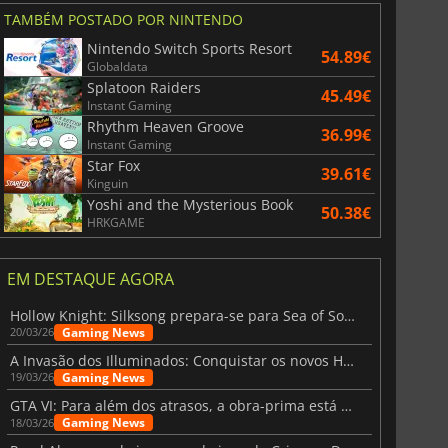
TAMBÉM POSTADO POR NINTENDO
Nintendo Switch Sports Resort
54.89€
Globaldata
Splatoon Raiders
45.49€
Instant Gaming
Rhythm Heaven Groove
36.99€
Instant Gaming
Star Fox
39.61€
Kinguin
Yoshi and the Mysterious Book
50.38€
HRKGAME
EM DESTAQUE AGORA
Hollow Knight: Silksong prepara-se para Sea of Sorrow com um patch
Gaming News
20/03/26
A Invasão dos Illuminados: Conquistar os novos Helldivers 2 Atualização!
Gaming News
19/03/26
GTA VI: Para além dos atrasos, a obra-prima está quase a chegar
Gaming News
18/03/26