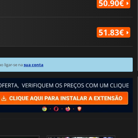
50.90€
51.83€
 ligar-se na
sua conta