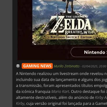
GAMING NEWS
Murillo Zerbinatto
-
02/04/2025, 20:00
A Nintendo realizou um livestream onde revelou n
incluindo sua data de lançamento e alguns dos jo
a transmissão, foram apresentados títulos empo
da icónica franquia
Mario Kart
. Outro destaque foi
altamente destrutíveis, além do anúncio de
Kirby A
Kirby
, cuja versão original foi lançada para a Gam