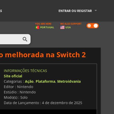
AS
ENTRAR OU REGISTAR
YOU ARE HERE
WE ALSO SUPPORT
Dark
PORTUGAL
USA
mode
ão melhorada na Switch 2
INFORMAÇÕES TÉCNICAS
Site oficial
Categorias :
Ação
,
Plataforma
,
Metroidvania
Editor : Nintendo
Estúdio : Nintendo
Modo(s) : Solo
Data de Lançamento : 4 de dezembro de 2025