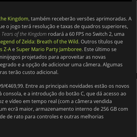
 the Kingdom
, também receberão versões aprimoradas. A
e o jogo terá resolução e taxas de quadros superiores,
e
Tears of the Kingdom
rodará a 60 FPS no Switch 2, uma
egend of Zelda: Breath of the Wild
. Outros títulos que
s Z-A
e
Super Mario Party Jamboree
. Este último se
minijogos projetados para aproveitar as novas
ntegrado e a opção de adicionar uma câmera. Algumas
ras terão custo adicional.
9/€469,99. Entre as principais novidades estão os novos
 consola, e a introdução do botão C, que dá acesso ao
z e vídeo em tempo real (com a câmera vendida
um ecrã maior, armazenamento interno de 256 GB com
de de rato para controles e outras melhorias