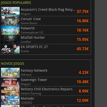
JOGOS POPULARES
Assassin's Creed Black Flag Resynced
37.75€
Kinguin
Corsair Cove
16.80€
Game Boost
Palworld
18.16€
Gamesplanet US
Mistfall Hunter
15.95€
LootBar
EA SPORTS FC 27
45.73€
Eneba
NOVOS JOGOS
Fantasy Network
4.23€
Difmark
Sovereign Tower
10.48€
Kinguin
ReStory Chill Electronics Repairs
8.99€
Instant Gaming
Montabi
12.09€
LOADED