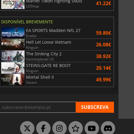
Marvel Tokon Fighting Souls
41.22€
6.75
€
15.48
€
LDShop
DISPONÍVEL BREVEMENTE
EA SPORTS Madden NFL 27
59.80€
Eneba
War WARHAMMER 3
Lies Of P
Hell Let Loose Vietnam
26.08€
Kinguin
The Sinking City 2
38.92€
Gamesplanet US
STEINS;GATE RE BOOT
20.14€
Kinguin
Mortal Shell II
49.99€
Steam