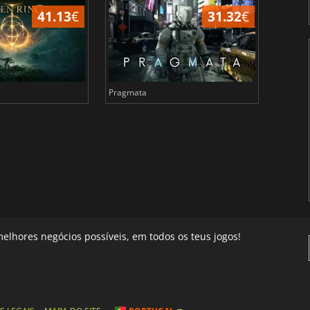
41.13
€
31.32
€
Pragmata
Total 
elhores negócios possíveis, em todos os teus jogos!