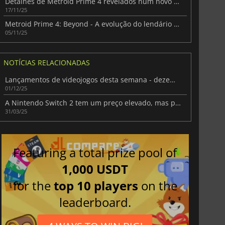
Detalhes de Metroid Prime 4 revelados num novo trailer de jogo
17/11/25
Metroid Prime 4: Beyond - A evolução do lendário franchise
05/11/25
NOTÍCIAS RELACIONADAS
Lançamentos de videojogos desta semana - dezembro de 2025 (Semana 49)
01/12/25
A Nintendo Switch 2 tem um preço elevado, mas promete um lançamento espetacular
31/03/25
Featuring a total prize pool of
1,000 USDT
for the
top 10 players
on the
leaderboard.