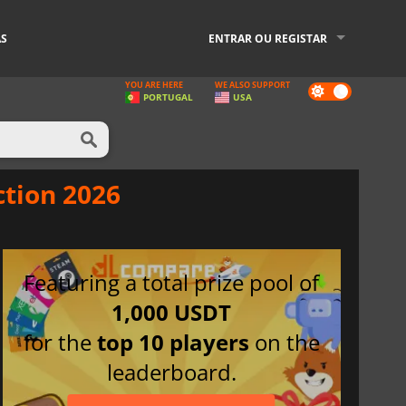
AS
ENTRAR OU REGISTAR
YOU ARE HERE
WE ALSO SUPPORT
Dark
PORTUGAL
USA
mode
ction 2026
Featuring a total prize pool of
1,000 USDT
for the
top 10 players
on the
leaderboard.