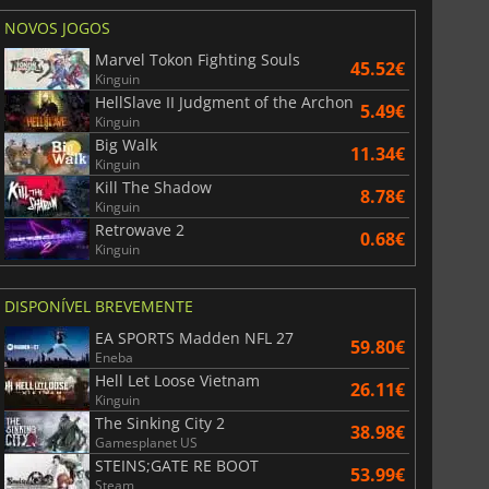
NOVOS JOGOS
Marvel Tokon Fighting Souls
45.52€
Kinguin
HellSlave II Judgment of the Archon
5.49€
Kinguin
Big Walk
11.34€
Kinguin
Kill The Shadow
8.78€
Kinguin
Retrowave 2
0.68€
Kinguin
DISPONÍVEL BREVEMENTE
EA SPORTS Madden NFL 27
59.80€
Eneba
Hell Let Loose Vietnam
26.11€
Kinguin
The Sinking City 2
38.98€
Gamesplanet US
STEINS;GATE RE BOOT
53.99€
Steam