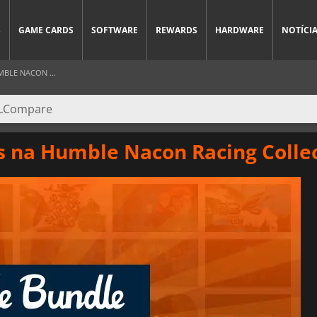
S
GAME CARDS
SOFTWARE
REWARDS
HARDWARE
NOTÍCI
BLE NACON ...
tas na Humble Nacon Racing Colle