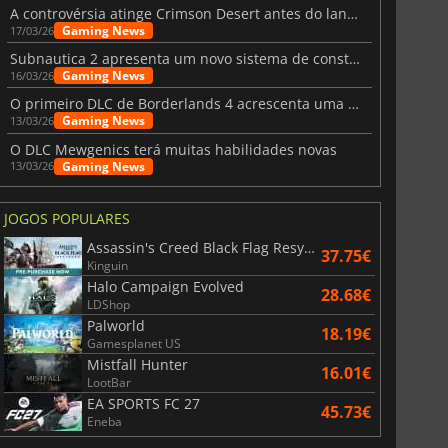
A controvérsia atinge Crimson Desert antes do lançamento
Gaming News
17/03/26
Subnautica 2 apresenta um novo sistema de construção de bases
Gaming News
16/03/26
O primeiro DLC de Borderlands 4 acrescenta uma nova personagem e muito mais
Gaming News
13/03/26
O DLC Mewgenics terá muitas habilidades novas
Gaming News
13/03/26
JOGOS POPULARES
Assassin's Creed Black Flag Resynced
37.75€
Kinguin
Halo Campaign Evolved
28.68€
LDShop
Palworld
18.19€
Gamesplanet US
Mistfall Hunter
16.01€
LootBar
EA SPORTS FC 27
45.73€
Eneba