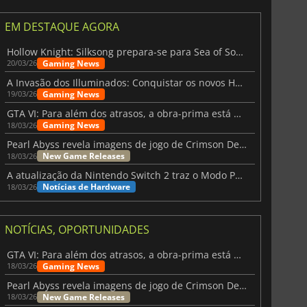
EM DESTAQUE AGORA
Hollow Knight: Silksong prepara-se para Sea of Sorrow com um patch
Gaming News
20/03/26
A Invasão dos Illuminados: Conquistar os novos Helldivers 2 Atualização!
Gaming News
19/03/26
GTA VI: Para além dos atrasos, a obra-prima está quase a chegar
Gaming News
18/03/26
Pearl Abyss revela imagens de jogo de Crimson Desert para a PS5
New Game Releases
18/03/26
A atualização da Nintendo Switch 2 traz o Modo Portátil aos jogos mais antigos da Switch
Notícias de Hardware
18/03/26
NOTÍCIAS, OPORTUNIDADES
GTA VI: Para além dos atrasos, a obra-prima está quase a chegar
Gaming News
18/03/26
Pearl Abyss revela imagens de jogo de Crimson Desert para a PS5
New Game Releases
18/03/26