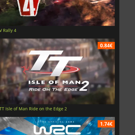
V Rally 4
0.84€
TT Isle of Man Ride on the Edge 2
1.74€