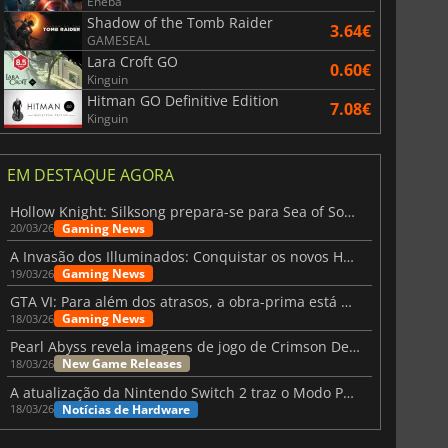
Eneba
Shadow of the Tomb Raider
3.64€
GAMESEAL
Lara Croft GO
0.60€
Kinguin
Hitman GO Definitive Edition
7.08€
Kinguin
EM DESTAQUE AGORA
Hollow Knight: Silksong prepara-se para Sea of Sorrow com um patch
Gaming News
20/03/26
A Invasão dos Illuminados: Conquistar os novos Helldivers 2 Atualização!
Gaming News
19/03/26
GTA VI: Para além dos atrasos, a obra-prima está quase a chegar
Gaming News
18/03/26
Pearl Abyss revela imagens de jogo de Crimson Desert para a PS5
New Game Releases
18/03/26
A atualização da Nintendo Switch 2 traz o Modo Portátil aos jogos mais antigos da Switch
Notícias de Hardware
18/03/26