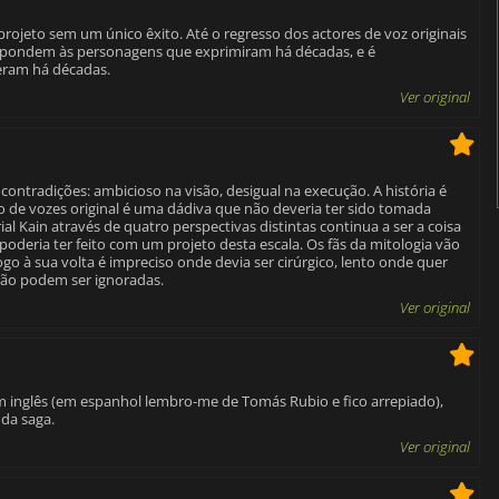
projeto sem um único êxito. Até o regresso dos actores de voz originais
respondem às personagens que exprimiram há décadas, e é
eram há décadas.
Ver original
contradições: ambicioso na visão, desigual na execução. A história é
de vozes original é uma dádiva que não deveria ter sido tomada
ial Kain através de quatro perspectivas distintas continua a ser a coisa
poderia ter feito com um projeto desta escala. Os fãs da mitologia vão
go à sua volta é impreciso onde devia ser cirúrgico, lento onde quer
não podem ser ignoradas.
Ver original
m inglês (em espanhol lembro-me de Tomás Rubio e fico arrepiado),
 da saga.
Ver original