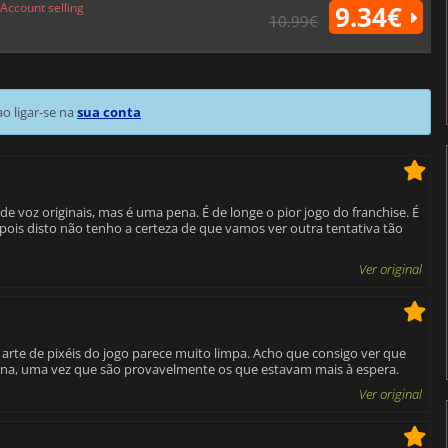
Account selling
9.34€
10.99€
 ligar-se na
sua conta
de voz originais, mas é uma pena. É de longe o pior jogo do franchise. É
ois disto não tenho a certeza de que vamos ver outra tentativa tão
Ver original
 arte de pixéis do jogo parece muito limpa. Acho que consigo ver que
ena, uma vez que são provavelmente os que estavam mais à espera.
Ver original