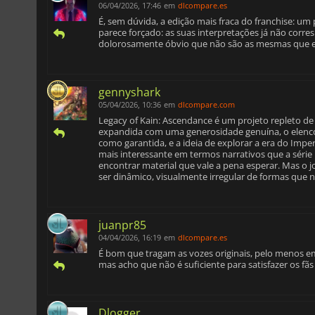
06/04/2026, 17:46
em
dlcompare.es
É, sem dúvida, a edição mais fraca do franchise: um 
parece forçado: as suas interpretações já não cor
dolorosamente óbvio que não são as mesmas que 
gennyshark
05/04/2026, 10:36
em
dlcompare.com
Legacy of Kain: Ascendance é um projeto repleto de 
expandida com uma generosidade genuína, o elenco 
como garantida, e a ideia de explorar a era do Imper
mais interessante em termos narrativos que a série 
encontrar material que vale a pena esperar. Mas o jo
ser dinâmico, visualmente irregular de formas que 
juanpr85
04/04/2026, 16:19
em
dlcompare.es
É bom que tragam as vozes originais, pelo menos e
mas acho que não é suficiente para satisfazer os fãs
Dlogger