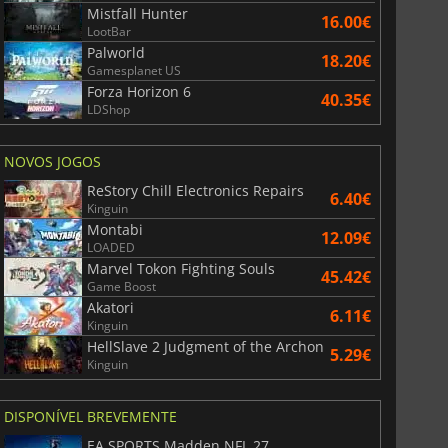
Mistfall Hunter
16.00€
LootBar
Palworld
18.20€
Gamesplanet US
Forza Horizon 6
40.35€
LDShop
NOVOS JOGOS
ReStory Chill Electronics Repairs
6.40€
Kinguin
Montabi
12.09€
LOADED
Marvel Tokon Fighting Souls
45.42€
Game Boost
Akatori
6.11€
Kinguin
HellSlave 2 Judgment of the Archon
5.29€
Kinguin
DISPONÍVEL BREVEMENTE
EA SPORTS Madden NFL 27