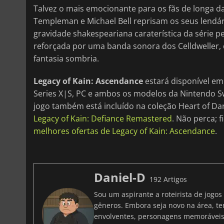
Talvez o mais emocionante para os fãs de longa da
Templeman e Michael Bell reprisam os seus lendár
gravidade shakespeariana caraterística da série p
reforçada por uma banda sonora dos Celldweller,
fantasia sombria.
Legacy of Kain: Ascendance
estará disponível em
Series X|S, PC e ambos os modelos da Nintendo S
jogo também está incluído na coleção Heart of D
Legacy of Kain: Defiance Remastered
. Não perca; 
melhores ofertas de Legacy of Kain: Ascendance
.
Daniel-D
192 Artigos
Sou um aspirante a roteirista de jogo
gêneros. Embora seja novo na área, t
envolventes, personagens memoráveis