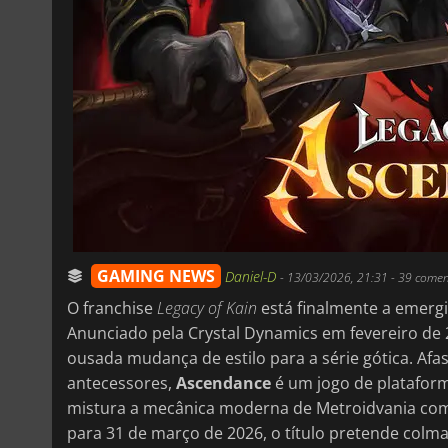
GAMING NEWS
Daniel-D
-
13/03/2026, 21:31
- 39 comen
O franchise
Legacy of Kain
está finalmente a emerg
Anunciado pela Crystal Dynamics em fevereiro de
ousada mudança de estilo para a série gótica. Af
antecessores,
Ascendance
é um jogo de plataform
mistura a mecânica moderna de Metroidvania com p
para 31 de março de 2026, o título pretende colmata