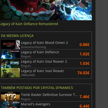
Legacy of Kain Defiance Remastered
DA MESMA LICENÇA
Legacy of Kain Blood Omen 2
0.88€
GreenmanGaming
Legacy of Kain Defiance
1.02€
Kinguin
Legacy of Kain Soul Reaver 2
1.03€
Kinguin
Legacy of Kain Soul Reaver
74.02€
HRKGAME
TAMBÉM POSTADO POR CRYSTAL DYNAMICS
Tomb Raider Definitive Survivor Trilogy
7.46€
Kinguin
Marvel's Avengers
6.44€