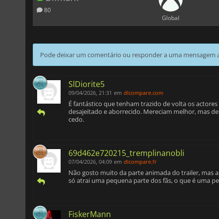
80
Global
Pode deixar um comentário ou responder a uma mensagem ao
SlDiorite5
09/04/2026, 21:31
em
dlcompare.com
É fantástico que tenham trazido de volta os actores 
desajeitado e aborrecido. Mereciam melhor, mas dep
cedo.
69d462e720215_tremplinanobli
07/04/2026, 04:09
em
dlcompare.fr
Não gosto muito da parte animada do trailer, mas a
só atrai uma pequena parte dos fãs, o que é uma p
FiskerMann