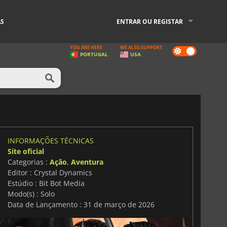
AS
ENTRAR OU REGISTAR
YOU ARE HERE
WE ALSO SUPPORT
Dark
PORTUGAL
USA
mode
a
INFORMAÇÕES TÉCNICAS
Site oficial
Categorias :
Ação
,
Aventura
Editor : Crystal Dynamics
Estúdio : Bit Bot Media
Modo(s) : Solo
Data de Lançamento : 31 de março de 2026