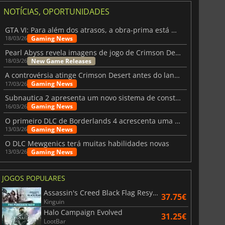
NOTÍCIAS, OPORTUNIDADES
GTA VI: Para além dos atrasos, a obra-prima está quase a chegar
Gaming News
18/03/26
Pearl Abyss revela imagens de jogo de Crimson Desert para a PS5
New Game Releases
18/03/26
A controvérsia atinge Crimson Desert antes do lançamento
Gaming News
17/03/26
Subnautica 2 apresenta um novo sistema de construção de bases
Gaming News
16/03/26
O primeiro DLC de Borderlands 4 acrescenta uma nova personagem e muito mais
Gaming News
13/03/26
O DLC Mewgenics terá muitas habilidades novas
Gaming News
13/03/26
JOGOS POPULARES
Assassin's Creed Black Flag Resynced
37.75€
Kinguin
Halo Campaign Evolved
31.25€
LootBar