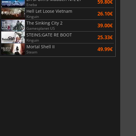
59.80€
Eneba
Hell Let Loose Vietnam
26.10€
Kinguin
The Sinking City 2
39.00€
Gamesplanet US
STEINS;GATE RE BOOT
25.33€
Kinguin
Mortal Shell II
49.99€
Steam