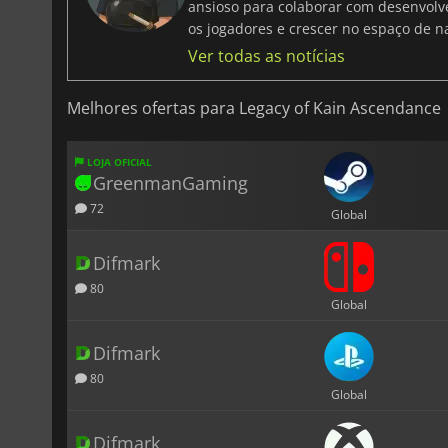
ansioso para colaborar com desenvolved
os jogadores e crescer no espaço de nar
Ver todas as notícias
Melhores ofertas para Legacy of Kain Ascendance
LOJA OFICIAL
GreenmanGaming
72
Global
Difmark
80
Global
Difmark
80
Global
Difmark