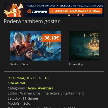
Poderá também gostar
36.10
€
4
Baldur's Gate 3
Elden Ring
INFORMAÇÕES TÉCNICAS
Site oficial
Categorias :
Ação
,
Aventura
Editor : Warner Bros. Interactive Entertainment
Estúdio : TT Games
Modo(s) : Solo