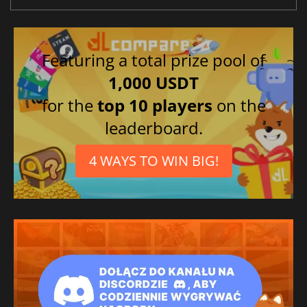
Featuring a total prize pool of
1,000 USDT
for the
top 10 players
on the
leaderboard.
4 WAYS TO WIN BIG!