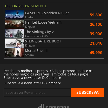
DISPONÍVEL BREVEMENTE
EA SPORTS Madden NFL 27
59.80€
Eneba
Hell Let Loose Vietnam
26.10€
Kinguin
The Sinking City 2
39.00€
Gamesplanet US
STEINS;GATE RE BOOT
21.04€
Kinguin
Mortal Shell II
49.99€
Steam
Recebe os melhores preços, códigos promocionais e os
melhores negócios possíveis, em todos os teus jogos!
Subscreve a newsletter DLCompare
Subscreva a newsletter DLCompare