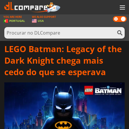
YOU ARE HERE
WE ALSO SUPPORT
Dark
JOGOS
PORTUGAL
USA
mode
GAME CARDS
SOFTWARE
LEGO Batman: Legacy of the
REWARDS
Dark Knight chega mais
HARDWARE
cedo do que se esperava
NOTÍCIAS
ENTRAR OU REGISTAR