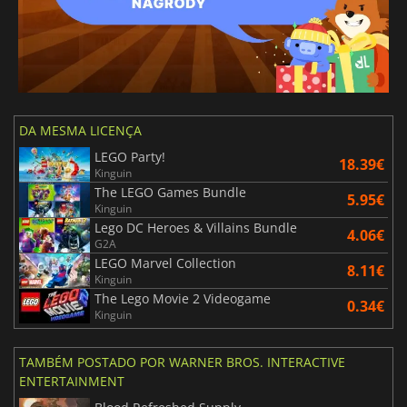
DA MESMA LICENÇA
LEGO Party!
18.39€
Kinguin
The LEGO Games Bundle
5.95€
Kinguin
Lego DC Heroes & Villains Bundle
4.06€
G2A
LEGO Marvel Collection
8.11€
Kinguin
The Lego Movie 2 Videogame
0.34€
Kinguin
TAMBÉM POSTADO POR WARNER BROS. INTERACTIVE
ENTERTAINMENT