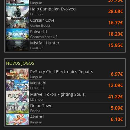
Kinguin
Halo Campaign Evolved
28.68€
LDShop
Corsair Cove
16.77€
Game Boost
Palworld
18.20€
Gamesplanet US
Mistfall Hunter
15.95€
LootBar
NOVOS JOGOS
ReStory Chill Electronics Repairs
6.97€
Kinguin
Montabi
12.09€
LOADED
Marvel Tokon Fighting Souls
41.22€
LDShop
Doloc Town
5.09€
Eneba
Akatori
6.10€
Kinguin