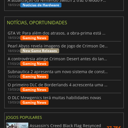
A atualização da Nintendo Switch 2 traz o Modo Portátil aos jogos mais antigos da Switch
Notícias de Hardware
18/03/26
NOTÍCIAS, OPORTUNIDADES
GTA VI: Para além dos atrasos, a obra-prima está quase a chegar
Gaming News
18/03/26
Pearl Abyss revela imagens de jogo de Crimson Desert para a PS5
New Game Releases
18/03/26
A controvérsia atinge Crimson Desert antes do lançamento
Gaming News
17/03/26
Subnautica 2 apresenta um novo sistema de construção de bases
Gaming News
16/03/26
O primeiro DLC de Borderlands 4 acrescenta uma nova personagem e muito mais
Gaming News
13/03/26
O DLC Mewgenics terá muitas habilidades novas
Gaming News
13/03/26
JOGOS POPULARES
Assassin's Creed Black Flag Resynced
37.75€