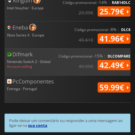
Kinguin
-14% :
Código promocional
RAB14DLC
Intel Voucher · Europe
25.79€
29.99€
Eneba
-8% :
Código promocional
DLC8
Xbox Series X · Europe
41.96€
45.61€
Difmark
-15% :
Código promocional
DLCOMPARE
Nintendo Switch 2 · Global
42.49€
49.99€
Account selling
PcComponentes
59.99€
Entrega · Portugal
Pode deixar um comentário ou responder a uma mensagem ao
ligar-se na
sua conta