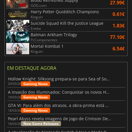
Blood Refreshed Supply
27.99€
GOG.com
Harry Potter Quidditch Champions
0.61€
Kinguin
Suicide Squad Kill the Justice League
1.83€
Eneba
Batman Arkham Trilogy
77.10€
PcComponentes
Mortal Kombat 1
6.54€
Kinguin
EM DESTAQUE AGORA
Hollow Knight: Silksong prepara-se para Sea of Sorrow com um patch
Gaming News
20/03/26
A Invasão dos Illuminados: Conquistar os novos Helldivers 2 Atualização!
Gaming News
19/03/26
GTA VI: Para além dos atrasos, a obra-prima está quase a chegar
Gaming News
18/03/26
Pearl Abyss revela imagens de jogo de Crimson Desert para a PS5
New Game Releases
18/03/26